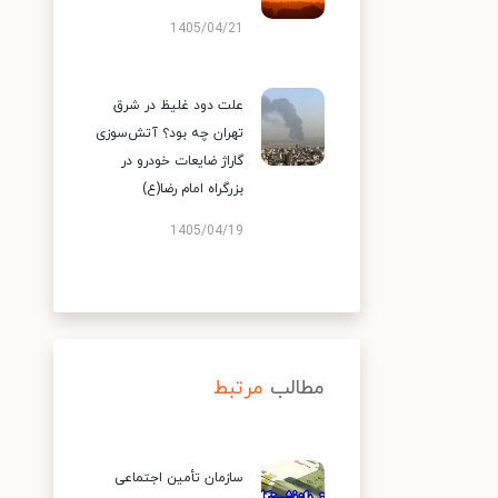
1405/04/21
علت دود غلیظ در شرق
تهران چه بود؟ آتش‌سوزی
گاراژ ضایعات خودرو در
بزرگراه امام رضا(ع)
1405/04/19
مطالب
مرتبط
سازمان تأمین اجتماعی