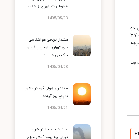
خطوط ویژه تهران از شنبه
1405/05/03
 دو
روز آینده نیز گفت: آسمان تهران فردا - نهم تیرماه، کمی ابری گاهی افزایش ابر و وزش باد با حداقل و حداکثر دمای ۲۶ و ۳۷
هشدار نارنجی هواشناسی
ر) کمی ابری گاهی افزایش ابر و وزش باد با کمترین و بیشترین دمای ۲۵ و ۳۶ درجه
برای تهران؛ طوفان و گرد و
خاک در راه است
نتیگراد و اهواز با بیشینه ۴۸ دمای درجه
1405/04/28
ماندگاری هوای گرم در کشور
تا پنج روز آینده
1405/04/21
علت دود غلیظ در شرق
P
تهران چه بود؟ آتش‌سوزی