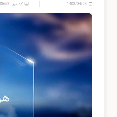
1403/04/08
کد خبر : 2408658