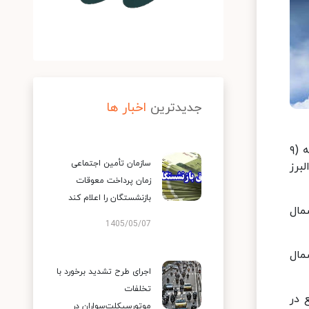
جدیدترین
اخبار ها
صادق ضیاییان در گفت‌وگو با ایسنا، درباره آخرین وضعیت جوی استان‌های کشور گفت: امروز جمعه( ۸ تیر ) و فردا شنبه (۹
سازمان تأمین اجتماعی
برز
زمان پرداخت معوقات
بازنشستگان را اعلام کند
مال
1405/05/07
مال
اجرای طرح تشدید برخورد با
تخلفات
 در
موتورسیکلت‌سواران در