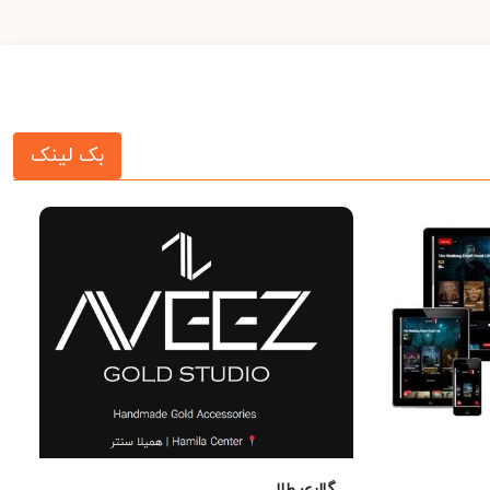
بک لینک
گالری طلا