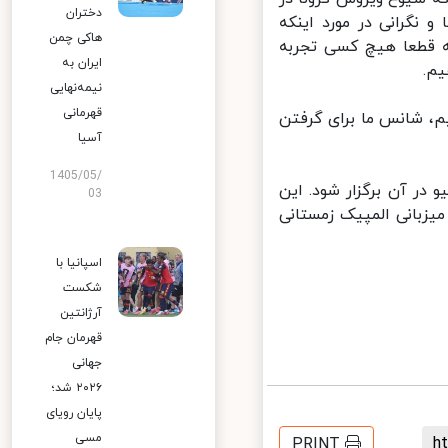
دختران
نگرانی در مورد اینکه
هاکی چمن
ه قطعا هیچ کسی تجربه
ایران به
.
نیمه‌نهایی
قهرمانی
م، شانس ما برای گرفتن
آسیا
1405/05/
ر آن برگزار شود. این
03
زبانی المپیک زمستانی
اسپانیا با
شکست
آرژانتین
قهرمان جام
جهانی
۲۰۲۶ شد؛
پایان رویای
مسی
PRINT