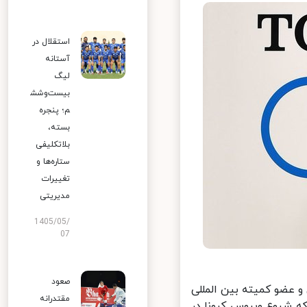
استقلال در
آستانه
لیگ
بیست‌وشش
م؛ پنجره
بسته،
بلاتکلیفی
ستاره‌ها و
تغییرات
مدیریتی
1405/05/
07
صعود
مپیک ژاپن و عضو کمیته بین المللی
مقتدرانه
 شیوع ویروس کرونا در