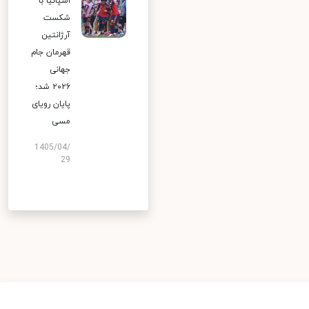
اسپانیا با
شکست
آرژانتین
قهرمان جام
جهانی
۲۰۲۶ شد؛
پایان رویای
مسی
1405/04/
29