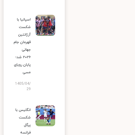
اسپانیا با
شکست
آرژانتین
قهرمان جام
جهانی
۲۰۲۶ شد؛
پایان رویای
مسی
1405/04/
29
انگلیس با
شکست
پرگل
فرانسه