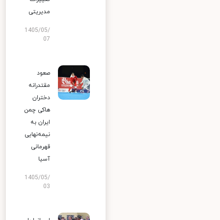
مدیریتی
1405/05/
07
صعود
مقتدرانه
دختران
هاکی چمن
ایران به
نیمه‌نهایی
قهرمانی
آسیا
1405/05/
03