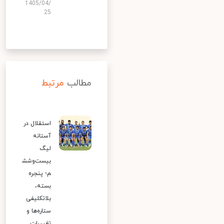
1405/04/
25
مطالب
مرتبط
استقلال در
آستانه
لیگ
بیست‌وشش
م؛ پنجره
بسته،
بلاتکلیفی
ستاره‌ها و
تغییرات