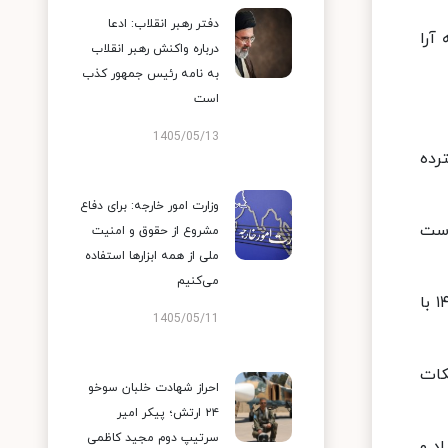
دفتر رهبر انقلاب: ادعا
آرا
درباره واکنش رهبر انقلاب
به نامه رئیس جمهور کذب
است
1405/05/13
رده
وزارت امور خارجه: برای دفاع
است
مشروع از حقوق و امنیت
ملی از همه ابزارها استفاده
می‌کنیم
بخش اسپانیایی خبرگزاری آناتولی نوشت: ابراهیم رئیسی، رئیس جمهوری منتخب ایران در انتخابات ریاست جمهوری ۱۴۰۰ با
1405/05/11
کات
احراز شهادت خلبان سوخو
۲۴ ارتش؛ پیکر امیر
سرتیپ دوم مجید کاظمی
اد و