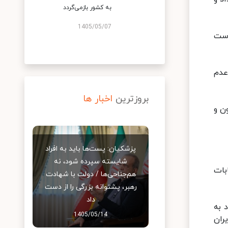
به کشور بازمی‌گردد
1405/05/07
انتخابات ریاست
جام شده مبنی بر رکورد ۶۰ درصدی عدم
بروزترین
اخبار ها
ران گزارش داد: ابراهیم رئیسی با کسب ۱۷ میلیون و
پزشکیان: پست‌ها باید به افراد
شایسته سپرده شود، نه
ی در انتخابات
هم‌جناحی‌ها / دولت با شهادت
رهبر، پشتوانه بزرگی را از دست
داد
فی خود به
1405/05/14
ران