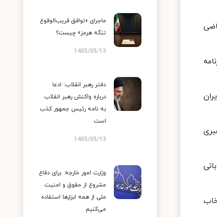
ماجرای «توافق قریب‌الوقوع
اضی
تنگه هرمز» چیست؟
1405/05/13
امه
دفتر رهبر انقلاب: ادعا
ران
درباره واکنش رهبر انقلاب
به نامه رئیس جمهور کذب
است
بری
1405/05/13
اتی
وزارت امور خارجه: برای دفاع
مشروع از حقوق و امنیت
ملی از همه ابزارها استفاده
خاب
می‌کنیم