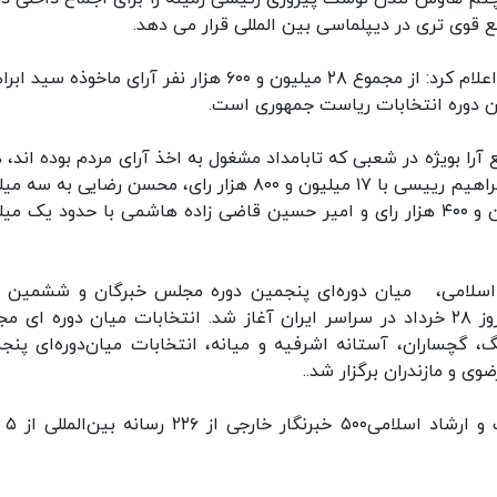
 قوی تری در دیپلماسی بین المللی قرار می دهد.
جمال عرف معاون وزیر کشور و رییس ستاد انتخابات اعلام کرد: از مجموع ۲۸ میلیون و ۶۰۰ هزار نفر آرای ماخوذ
آرا بویژه در شعبی که تابامداد مشغول به اخذ آرای مردم بوده اند، ه
نتایج نهایی اعلام نشده است اما در این میان سید ابراهیم رییسی با ۱۷ میلیون و ۸۰۰ هزار رای، محسن رضایی 
۳۰۰ هزار رای و عبدالناصر همتی با بیش از دو میلیون و ۴۰۰ هزار رای و امیر حسین قاضی زاده هاشمی با حدود یک
اسلامی، میان دوره‌ای پنجمین دوره مجلس خبرگان و ششمین د
انتخابات شوراهای شهر و روستا، ساعت ۷ صبح امروز ۲۸ خرداد در سراسر ایران آغاز شد. انتخابات میان دوره ا
بودرآهنگ، گچساران، آستانه اشرفیه و میانه، انتخابات میان‌دوره‌ای پن
به گفته معاون مطبو