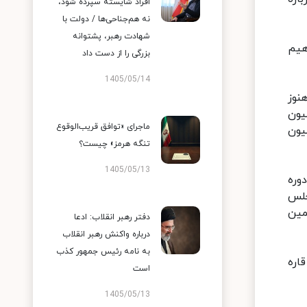
افراد شایسته سپرده شود،
نه هم‌جناحی‌ها / دولت با
شهادت رهبر، پشتوانه
ه سید ابراهیم
بزرگی را از دست داد
1405/05/14
نوز
به سه میلیون
ماجرای «توافق قریب‌الوقوع
 میلیون
تنگه هرمز» چیست؟
1405/05/13
وره
ی مجلس
جمین
دفتر رهبر انقلاب: ادعا
درباره واکنش رهبر انقلاب
به نامه رئیس جمهور کذب
عاتی و اطلاع‌رسانی وزیر فرهنگ و ارشاد اسلامی۵۰۰ خبرنگار خارجی از ۲۲۶ رسانه بین‌المللی از ۵ قاره
است
1405/05/13