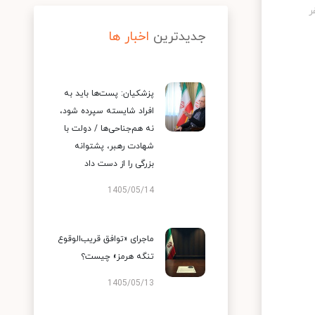
جدیدترین
اخبار ها
پزشکیان: پست‌ها باید به
افراد شایسته سپرده شود،
نه هم‌جناحی‌ها / دولت با
شهادت رهبر، پشتوانه
بزرگی را از دست داد
1405/05/14
ماجرای «توافق قریب‌الوقوع
تنگه هرمز» چیست؟
1405/05/13