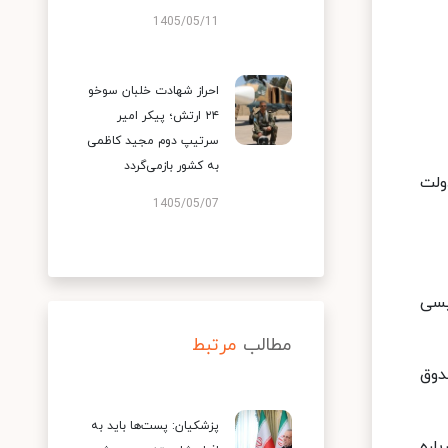
1405/05/11
احراز شهادت خلبان سوخو
۲۴ ارتش؛ پیکر امیر
سرتیپ دوم مجید کاظمی
به کشور بازمی‌گردد
ولت
1405/05/07
یسی
مطالب
مرتبط
ود را به صندوق
پزشکیان: پست‌ها باید به
اره