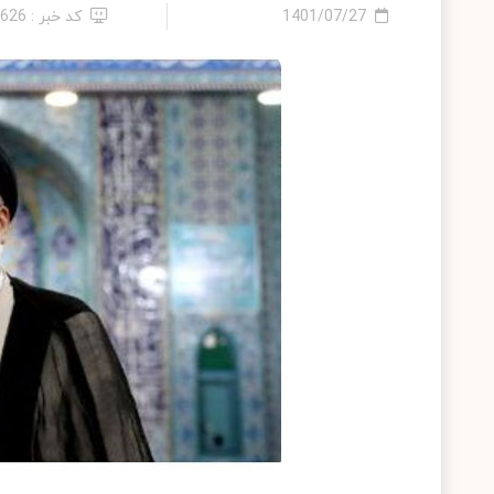
1401/07/27
کد خبر : 7626