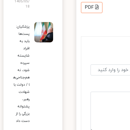
1405/05/
18
PDF
پزشکیان:
پست‌ها
باید به
افراد
شایسته
سپرده
شود، نه
هم‌جناحی‌ه
ا / دولت با
شهادت
رهبر،
پشتوانه
بزرگی را از
دست داد