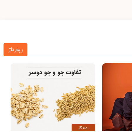
رپورتاژ
رپورتاژ