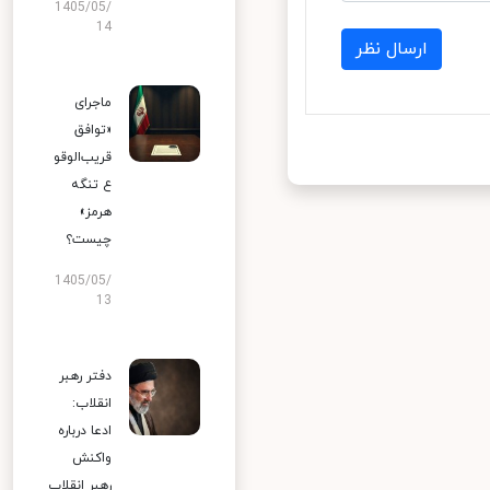
1405/05/
14
ارسال نظر
ماجرای
«توافق
قریب‌الوقو
ع تنگه
هرمز»
چیست؟
1405/05/
13
دفتر رهبر
انقلاب:
ادعا درباره
واکنش
رهبر انقلاب