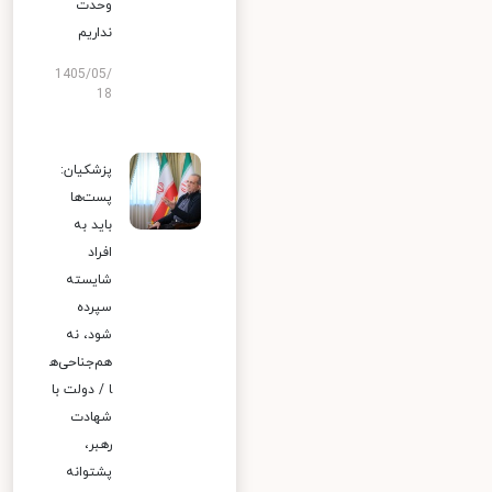
وحدت
نداریم
1405/05/
18
پزشکیان:
پست‌ها
باید به
افراد
شایسته
سپرده
شود، نه
هم‌جناحی‌ه
ا / دولت با
شهادت
رهبر،
پشتوانه