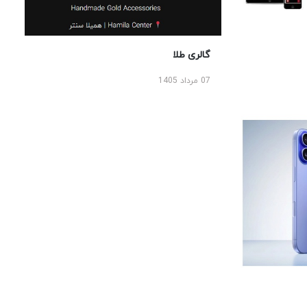
گالری طلا
07 مرداد 1405