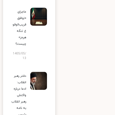
ماجرای
«توافق
قریب‌الوقو
ع تنگه
هرمز»
چیست؟
1405/05/
13
دفتر رهبر
انقلاب:
ادعا درباره
واکنش
رهبر انقلاب
به نامه
رئیس