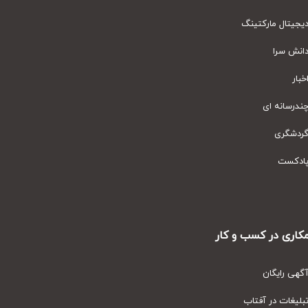
یتال مارکتینگ
نش سرا
ار
رسانه ای
دشگری
دکست
ری در کسب و کار
ی رایگان
یغات در آفتاب