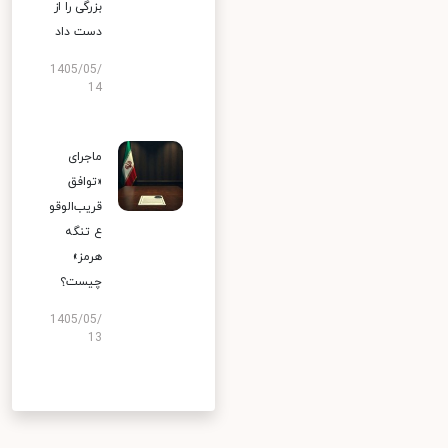
بزرگی را از
دست داد
1405/05/
14
ماجرای
«توافق
قریب‌الوقو
ع تنگه
هرمز»
چیست؟
1405/05/
13