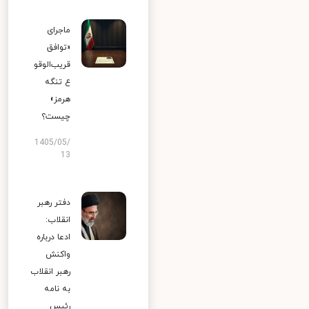
ماجرای
«توافق
قریب‌الوقو
ع تنگه
هرمز»
چیست؟
1405/05/
13
دفتر رهبر
انقلاب:
ادعا درباره
واکنش
رهبر انقلاب
به نامه
رئیس