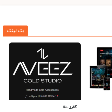
بک لینک
گالری طلا