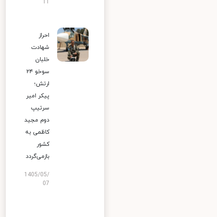
11
احراز
شهادت
خلبان
سوخو ۲۴
ارتش؛
پیکر امیر
سرتیپ
دوم مجید
کاظمی به
کشور
بازمی‌گردد
1405/05/
07