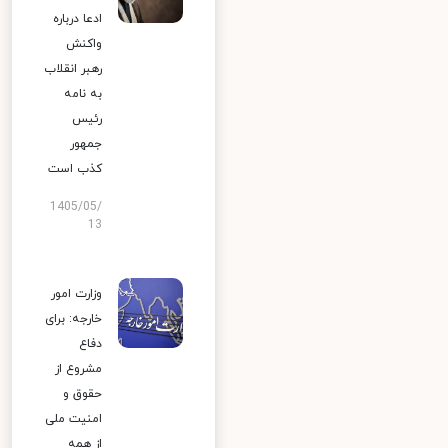
ادعا درباره
واکنش
رهبر انقلاب
به نامه
رئیس
جمهور
کذب است
1405/05/
13
وزارت امور
خارجه: برای
دفاع
مشروع از
حقوق و
امنیت ملی
از همه