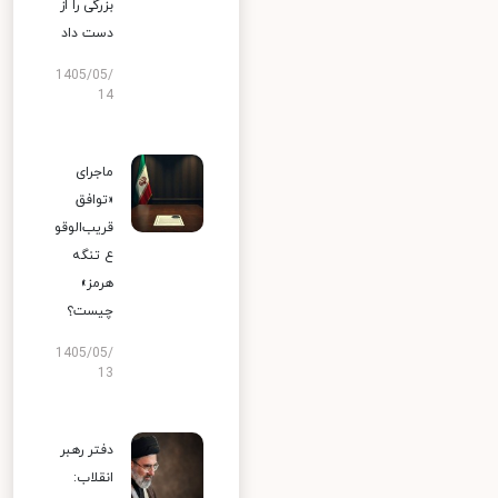
بزرگی را از
دست داد
1405/05/
14
ماجرای
«توافق
قریب‌الوقو
ع تنگه
هرمز»
چیست؟
1405/05/
13
دفتر رهبر
انقلاب: