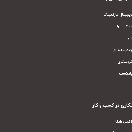
یتال مارکتینگ
نش سرا
ار
رسانه ای
دشگری
دکست
ری در کسب و کار
ی رایگان