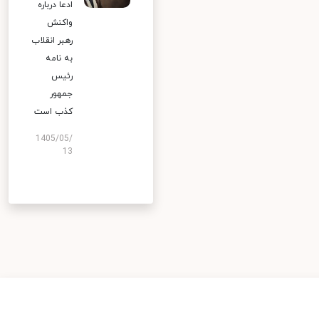
ادعا درباره
واکنش
رهبر انقلاب
به نامه
رئیس
جمهور
کذب است
1405/05/
13