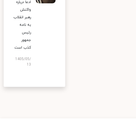
ادعا درباره
واکنش
رهبر انقلاب
به نامه
رئیس
جمهور
کذب است
1405/05/
13