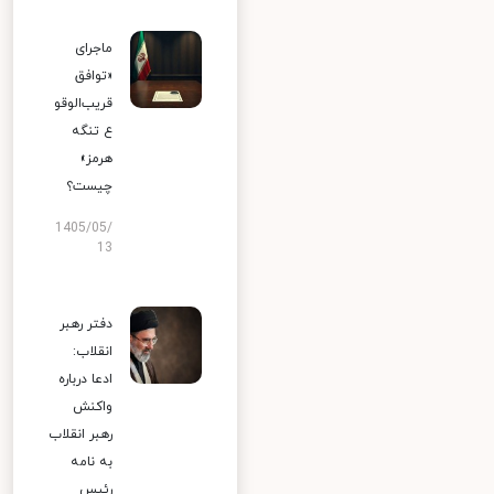
ماجرای
«توافق
قریب‌الوقو
ع تنگه
هرمز»
چیست؟
1405/05/
13
دفتر رهبر
انقلاب:
ادعا درباره
واکنش
رهبر انقلاب
به نامه
رئیس