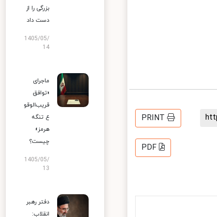
بزرگی را از
دست داد
1405/05/
14
ماجرای
«توافق
قریب‌الوقو
h
PRINT
ع تنگه
هرمز»
چیست؟
PDF
1405/05/
13
دفتر رهبر
انقلاب: