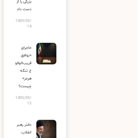
بزرگی را از
دست داد
1405/05/
14
ماجرای
«توافق
قریب‌الوقو
ع تنگه
هرمز»
چیست؟
1405/05/
13
دفتر رهبر
انقلاب: