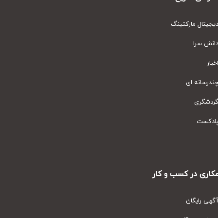
یتال مارکتینگ
نش سرا
ار
رسانه ای
دشگری
دکست
ری در کسب و کار
ی رایگان