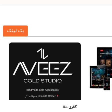
بک لینک
گالری طلا