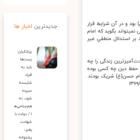
د و در آن شرایط قرار
جدیدترین
اخبار ها
یتواند بگوید که امام
ر استدلال منطقیِ غیر
پزشکیان:
پست‌ها
ت‌آمیزترین زندگی را چه
باید به
حفظ دین چه کسی بوده
افراد
م حسن(ع) شریک بودند.
شایسته
سپرده
شود، نه
هم‌جناحی‌ه
ا / دولت با
شهادت
رهبر،
پشتوانه