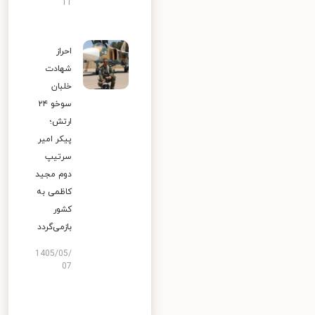
11
احراز
شهادت
خلبان
سوخو ۲۴
ارتش؛
پیکر امیر
سرتیپ
دوم مجید
کاظمی به
کشور
بازمی‌گردد
1405/05/
07