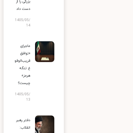
بزرگی را از
دست داد
1405/05/
14
ماجرای
«توافق
قریب‌الوقو
ع تنگه
هرمز»
چیست؟
1405/05/
13
دفتر رهبر
انقلاب: