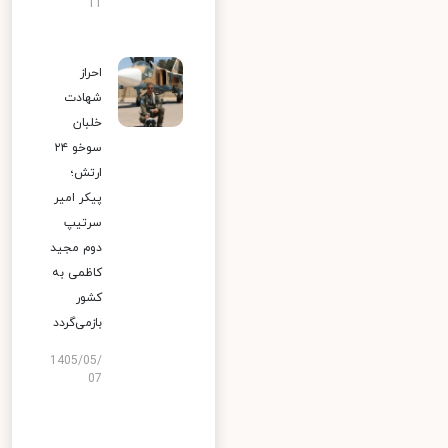
11
احراز
شهادت
خلبان
سوخو ۲۴
ارتش؛
پیکر امیر
سرتیپ
دوم مجید
کاظمی به
کشور
بازمی‌گردد
1405/05/
07