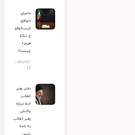
ماجرای
«توافق
قریب‌الوقو
ع تنگه
هرمز»
چیست؟
1405/05/
13
دفتر رهبر
انقلاب:
ادعا درباره
واکنش
رهبر انقلاب
به نامه
رئیس