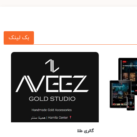
بک لینک
گالری طلا