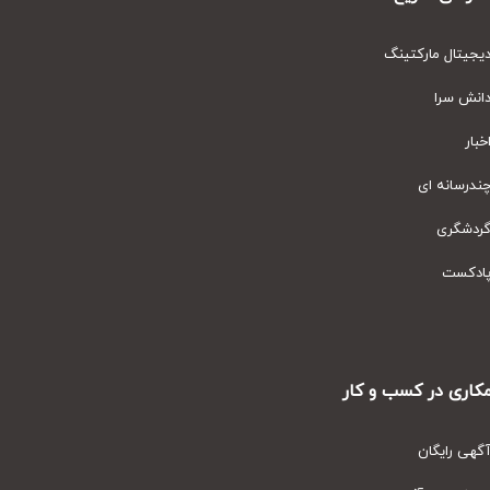
یتال مارکتینگ
نش سرا
ار
رسانه ای
دشگری
دکست
ری در کسب و کار
ی رایگان