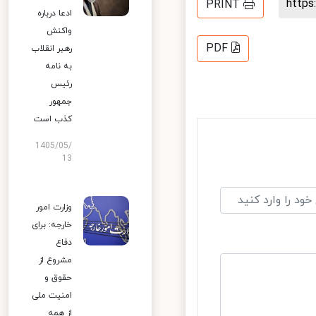
http
PRINT
ادعا درباره
واکنش
PDF
رهبر انقلاب
به نامه
رئیس
جمهور
کذب است
1405/05/
13
وزارت امور
خارجه: برای
دفاع
مشروع از
حقوق و
امنیت ملی
از همه