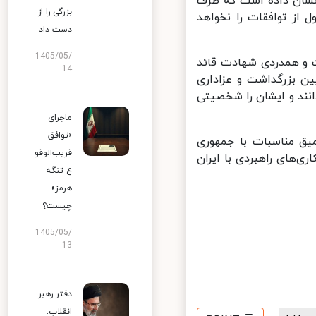
نشان داده است که طرف
بزرگی را از
از توافقات را نخواهد
دست داد
1405/05/
 و همدردی شهادت قائد
14
 بزرگداشت و عزاداری
نند و ایشان را شخصیتی
ماجرای
«توافق
یق مناسبات با جمهوری
قریب‌الوقو
های راهبردی با ایران
ع تنگه
هرمز»
چیست؟
1405/05/
13
دفتر رهبر
انقلاب: