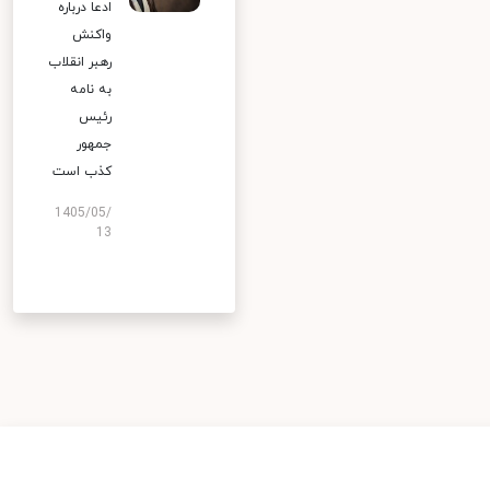
ادعا درباره
واکنش
رهبر انقلاب
به نامه
رئیس
جمهور
کذب است
1405/05/
13