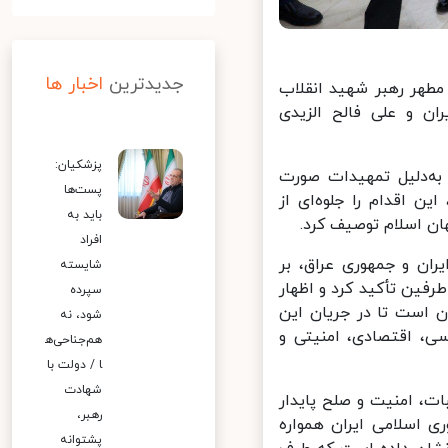
جدیدترین
اخبار ها
طهر رهبر شهید انقلاب
 و علی فالح الزیدی
پزشکیان:
ه‌دلیل تمهیدات صورت
پست‌ها
 اقدام را جلوه‌ای از
باید به
 اسلام توصیف کرد.
افراد
ان و جمهوری عراق، بر
شایسته
فین تأکید کرد و اظهار
سپرده
 است تا در جریان این
شود، نه
، اقتصادی، امنیتی و
هم‌جناحی‌ه
ا / دولت با
شهادت
، امنیت و صلح پایدار
رهبر،
اسلامی ایران همواره
پشتوانه