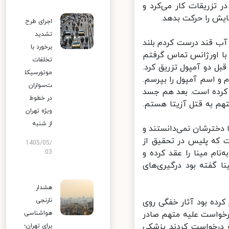
تزریقات کار می‌کرد و
ش را حرکت بدهد.
اجرای طرح
تشدید
ب قند درست کردم بلند
برخورد با
ا اورژانس تماس گرفتم
تخلفات
 دو آمپول تزریق کرد.
موتورسیکل
و اسم آمپول را بپرسم.
ت‌سواران
کرده است. بعد هم جسد
در خطوط
هم به قتل آزیتا هستم.
ویژه تهران
از شنبه
 دخترشان نمی‌دانستند و
 که پلیس در تحقیق از
1405/05/
ام مینا را عقد کرده و
03
 گفته بود درگیری‌های
هشدار
نارنجی
رده بود آثار خفگی روی
خواست علیه متهم صادر
هواشناسی
 شعبه درخواست کردند پزشکی
برای تهران؛