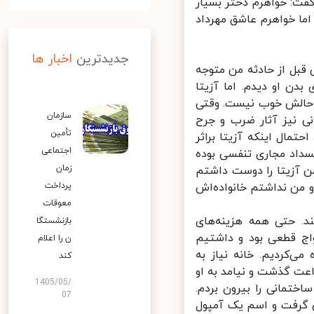
ت: خواهرم دختر بسیار
ا خواهرم عاشق مهرداد
جدیدترین
اخبار ها
قبل از حادثه من متوجه
ن او دیدم. اما آزیتا
 حالش خوب نیست. وقتی
سازمان
ی نیز آثار ضرب و جرح
تأمین
ال اینکه آزیتا براثر
اجتماعی
داد مجاری تنفسی بوده
زمان
 آزیتا را دوست داشتم
من نداشتم خانواده‌اش
پرداخت
معوقات
. حتی همه هزینه‌های
بازنشستگا
اج قطعی بود و داشتیم
ن را اعلام
‌کردیم. خانه نیاز به
کند
اعت گذشت و نیامد به او
1405/05/
ختمانی را بیرون بردم.
07
گرفت و اسم یک آمپول