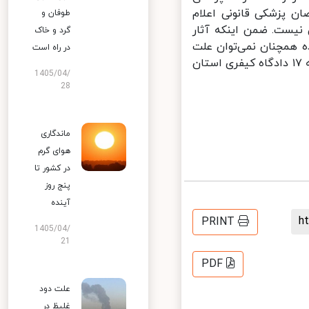
ن پزشکی قانونی اعلام
طوفان و
نیست. ضمن اینکه آثار
گرد و خاک
ه همچنان نمی‌توان علت
در راه است
دقیق مرگ را روشن کرد. به این ترتیب پرونده برای رسیدگی بار دیگر به شعبه ۱۷ دادگاه کیفری استان
1405/04/
28
ماندگاری
هوای گرم
در کشور تا
پنج روز
آینده
PRINT
1405/04/
21
PDF
علت دود
غلیظ در