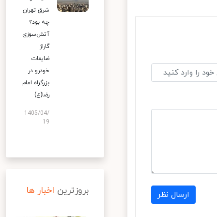
شرق تهران
چه بود؟
آتش‌سوزی
گاراژ
ضایعات
خودرو در
بزرگراه امام
رضا(ع)
1405/04/
19
بروزترین
اخبار ها
ارسال نظر