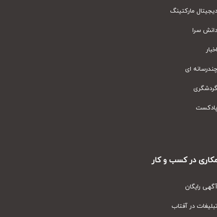
یتال مارکتینگ
نش سرا
ار
رسانه ای
دشگری
دکست
ری در کسب و کار
ی رایگان
یغات در آفتاب