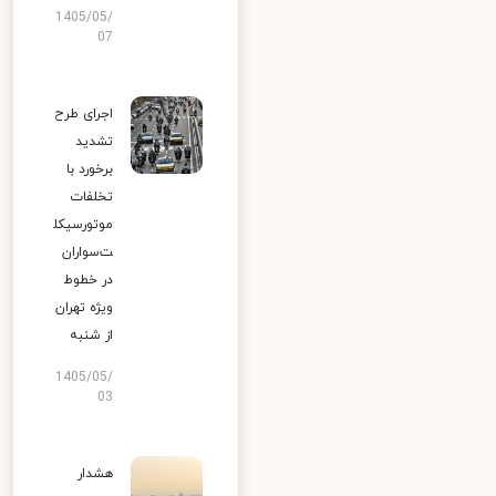
1405/05/
07
اجرای طرح
تشدید
برخورد با
تخلفات
موتورسیکل
ت‌سواران
در خطوط
ویژه تهران
از شنبه
1405/05/
03
هشدار