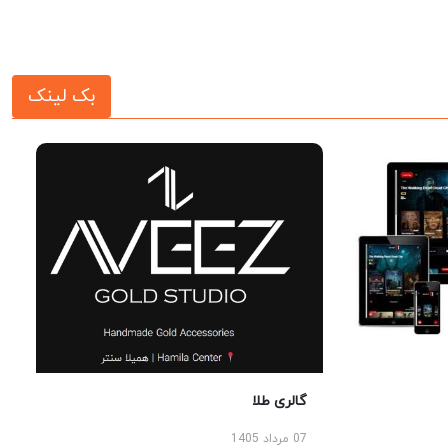
بک لینک
گالری طلا
07 مرداد 1405