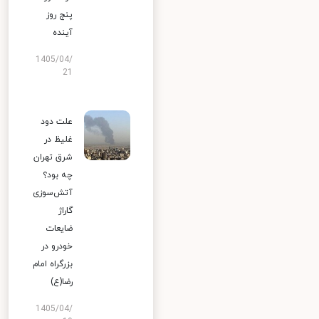
پنج روز
آینده
1405/04/
21
علت دود
غلیظ در
شرق تهران
چه بود؟
آتش‌سوزی
گاراژ
ضایعات
خودرو در
بزرگراه امام
رضا(ع)
1405/04/