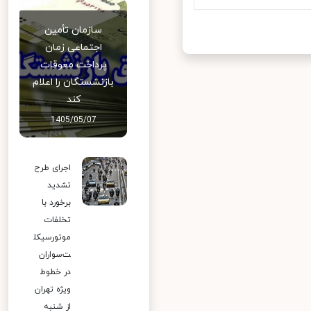
سازمان تأمین
اجتماعی زمان
پرداخت معوقات
بازنشستگان را اعلام
کند
1405/05/07
اجرای طرح
تشدید
برخورد با
تخلفات
موتورسیکل
ت‌سواران
در خطوط
ویژه تهران
از شنبه