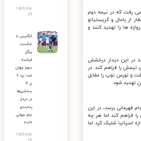
1405/04/
 رفت که در نیمه دوم
29
 از یامال و کریستیانو
ه ها را تهدید کنند و
انگلیس با
شکست
پرگل
 در این دیدار درخشش
فرانسه
یمش را فراهم کند. در
سوم جهان
 رفت و تورس توپ را مقابل
شد؛ برد ۶
 تهدید شود.
بر ۴
سه‌شیرها
در دیدار
رده‌بندی
 قهرمانی برسد، در این
ا فراهم کند اما هر چه
جام جهانی
 اسپانیا شلیک کرد اما
۲۰۲۶
1405/04/
28