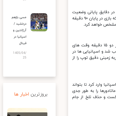
ر دقایق پایانی وضعیت
مسی بازهم
متفاوت شد و نمایش متعادل قرمز و سفیدپوشان این تصور را به وجود آورد که بازی در پایان ۹۰ دقیقه
درخشید /
مشخص خواهد کرد.
آرژانتین و
اسپانیا در
فینال
در حالی که تماشاگران و علاقمندان به فوتبال تصور می کردند باید منتظر دو ۱۵ دقیقه وقت های
 شد و اسپانیایی ها در
1405/04/
 زمینی دقیق توپ را از
25
یا وارد کرد تا بتواند
ادورها را به طور جدی
بروزترین
اخبار ها
ست و حذف تلخ از جام