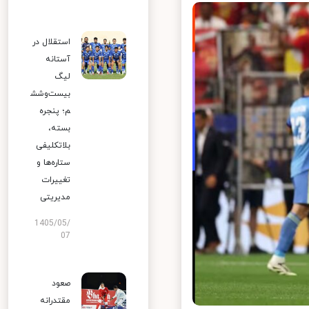
استقلال در
آستانه
لیگ
بیست‌وشش
م؛ پنجره
بسته،
بلاتکلیفی
ستاره‌ها و
تغییرات
مدیریتی
1405/05/
07
صعود
مقتدرانه