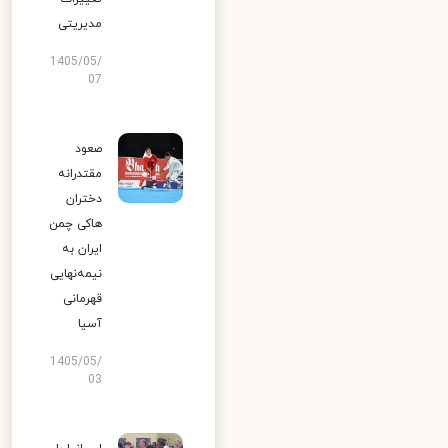
مدیریتی
1405/05/
07
صعود
مقتدرانه
دختران
هاکی چمن
ایران به
نیمه‌نهایی
قهرمانی
آسیا
1405/05/
03