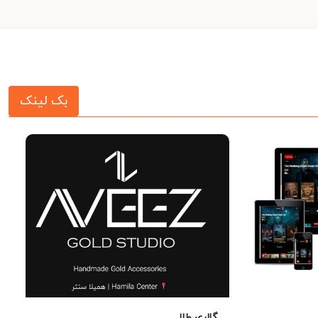
بک لینک
گالری طلا