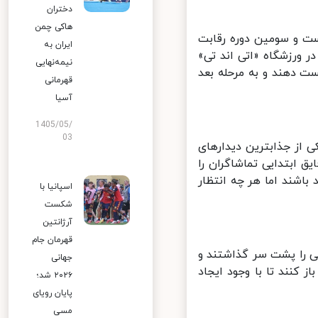
دختران
هاکی چمن
ت و سومین دوره رقابت
ایران به
 تیلور در ورزشگاه «اتی‌ اند تی»
نیمه‌نهایی
 دهند و به مرحله بعد
قهرمانی
آسیا
1405/05/
03
 از جذابترین دیدارهای
ابتدایی تماشاگران را
شند اما هر چه انتظار
اسپانیا با
شکست
آرژانتین
قهرمان جام
 را پشت سر گذاشتند و
جهانی
 کنند تا با وجود ایجاد
۲۰۲۶ شد؛
پایان رویای
مسی