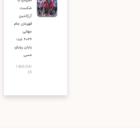
اسپانیا با
شکست
آرژانتین
قهرمان جام
جهانی
۲۰۲۶ شد؛
پایان رویای
مسی
1405/04/
29