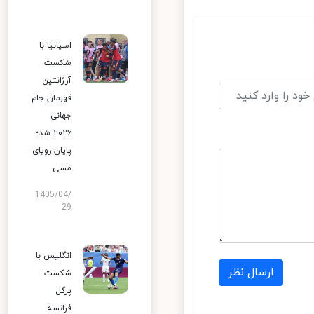
اسپانیا با
شکست
آرژانتین
قهرمان جام
جهانی
۲۰۲۶ شد؛
پایان رویای
مسی
1405/04/
29
انگلیس با
ارسال نظر
شکست
پرگل
فرانسه