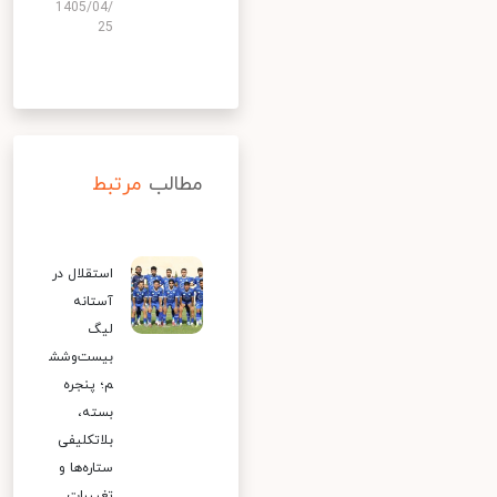
1405/04/
25
مطالب
مرتبط
استقلال در
آستانه
لیگ
بیست‌وشش
م؛ پنجره
بسته،
بلاتکلیفی
ستاره‌ها و
تغییرات