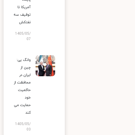
آمریکا تا
توقیف سه
نفتکش
1405/05/
07
وانگ یی:
چین از
ایران در
محافظت از
حاکمیت
خود
حمایت می
کند
1405/05/
03