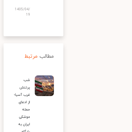
1405/04/
19
مطالب
مرتبط
شب
پرتنش
غرب آسیا؛
از ادعای
حمله
موشکی
ایران به
پایگاه