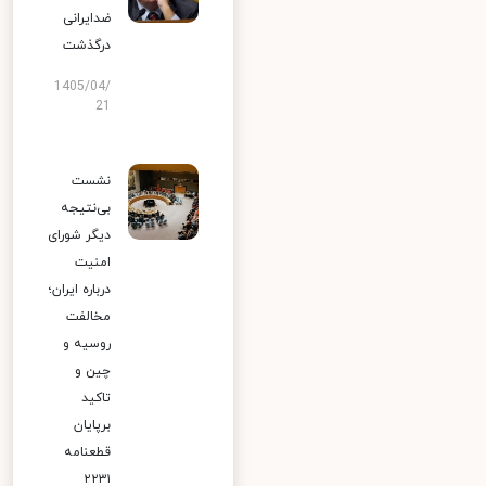
ضدایرانی
درگذشت
1405/04/
21
نشست
بی‌نتیجه
دیگر شورای
امنیت
درباره ایران؛
مخالفت
روسیه و
چین و
تاکید
برپایان
قطعنامه
۲۲۳۱