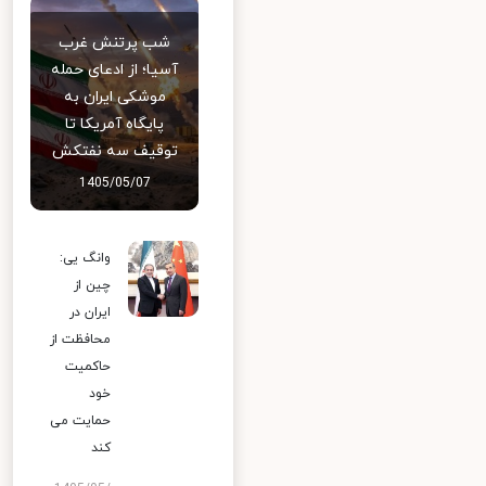
شب پرتنش غرب
آسیا؛ از ادعای حمله
موشکی ایران به
پایگاه آمریکا تا
توقیف سه نفتکش
1405/05/07
وانگ یی:
چین از
ایران در
محافظت از
حاکمیت
خود
حمایت می
کند