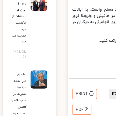
چین از
سلح وابسته به ایالات
ایران در
هائیتی و ونزوئلا ترور
محافظت از
اتهام‌زنی به دیگران در
حاکمیت
خود
حمایت می
ب کنید.
کند
1405/05/
03
سازمان
ملل: همه
طرف‌ها
PRINT
تنش‌ها در
خاورمیانه را
کاهش
PDF
دهند و به