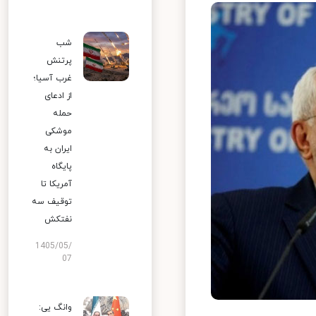
شب
پرتنش
غرب آسیا؛
از ادعای
حمله
موشکی
ایران به
پایگاه
آمریکا تا
توقیف سه
نفتکش
1405/05/
07
وانگ یی: