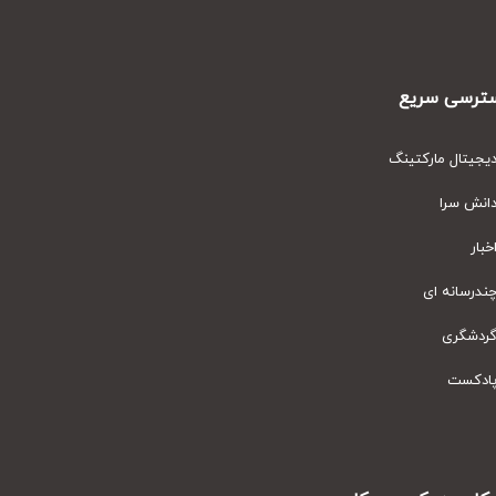
رسی سریع
یتال مارکتینگ
نش سرا
ار
رسانه ای
دشگری
دکست