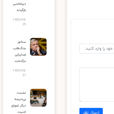
دیپلماسی
بازگردند
1405/04/
25
سناتور
جنگ‌طلب
ضدایرانی
درگذشت
1405/04/
21
نشست
بی‌نتیجه
دیگر شورای
امنیت
ارسال نظر