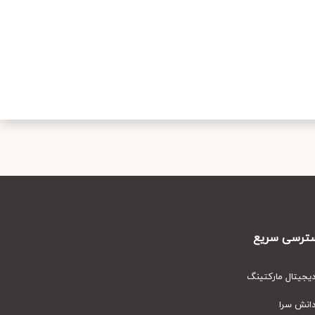
رسی سریع
یتال مارکتینگ
نش سرا