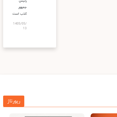
رئیس
جمهور
کذب است
1405/05/
13
رپورتاژ