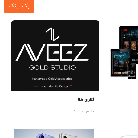
بک لینک
گالری طلا
07 مرداد 1405