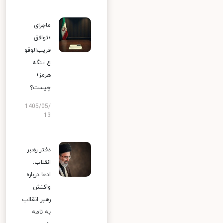
ماجرای
«توافق
قریب‌الوقو
ع تنگه
هرمز»
چیست؟
1405/05/
13
دفتر رهبر
انقلاب:
ادعا درباره
واکنش
رهبر انقلاب
به نامه