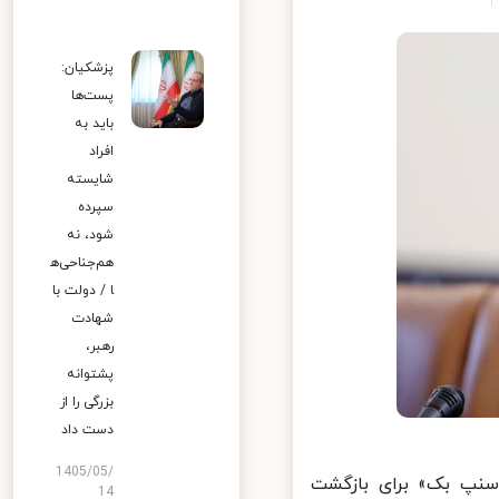
پزشکیان:
پست‌ها
باید به
افراد
شایسته
سپرده
شود، نه
هم‌جناحی‌ه
ا / دولت با
شهادت
رهبر،
پشتوانه
بزرگی را از
دست داد
1405/05/
سنپ بک» برای بازگشت
14