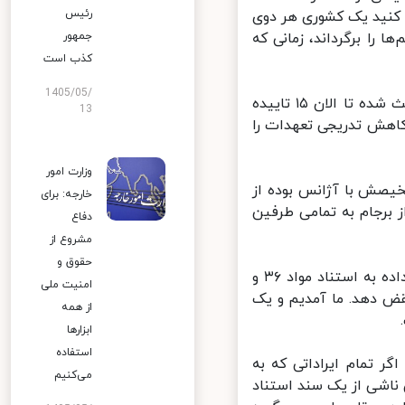
رئیس
ست. حالا فرض کنید یک کشوری هر دوی
 را برگرداند، زمانی که
جمهور
کذب است
1405/05/
معاون حقوقی رئیس جمهور تاکید کرد: آنچه که ایران انجام داده است باعث شده تا الان ۱۵ تاییده
13
اهش تدریجی تعهدات را
وزارت امور
یصش با آژانس بوده از
خارجه: برای
برجام به تمامی طرفین
دفاع
مشروع از
حقوق و
جنیدی اظهار داشت: کاری که ایران در کاهش تدریجی تعهدات خود انجام داده به استناد مواد ۳۶ و
امنیت ملی
قض دهد. ما آمدیم و یک
از همه
ابزارها
استفاده
تمام ایراداتی که به
می‌کنیم
ناشی از یک سند استناد