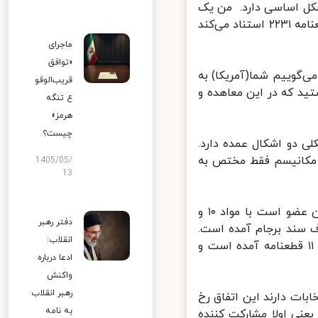
کل اساسی دارد. من یک
گزارش حقوقی در این زمینه ارائه داده‌ام. اول اینکه آمریکا دارد به بند ۱۰ قطعنامه ۲۲۳۱ استناد می‌کند
ماجرای
«توافق
‌گوییم شما(آمریکا) به
قریب‌الوقو
ید که در این معاهده و
ع تنگه
هرمز»
چیست؟
 دو اشکال عمده دارد.
 مکانیسم فقط مختص به
1405/05/
13
وی اضافه کرد: دومین اشکال آئینی این است که کسی هم که همین الان عضو است با مواد ۱۰ و
دفتر رهبر
ختلاف سند برجام آمده است.
انقلاب:
یعنی باید آئین موضوع مواد ۳۶ و ۳۷ را طی کند. این موضوع در مواد ۱۰ و ۱۱ قطعنامه آمده است و
ادعا درباره
واکنش
رهبر انقلاب
ات دارند این اتفاق رخ
به نامه
عنی اولا مشارکت کننده