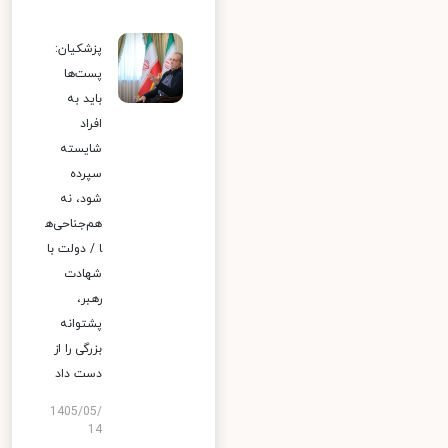
پزشکیان:
پست‌ها
باید به
افراد
شایسته
سپرده
شود، نه
هم‌جناحی‌ه
ا / دولت با
شهادت
رهبر،
پشتوانه
بزرگی را از
دست داد
1405/05/
14