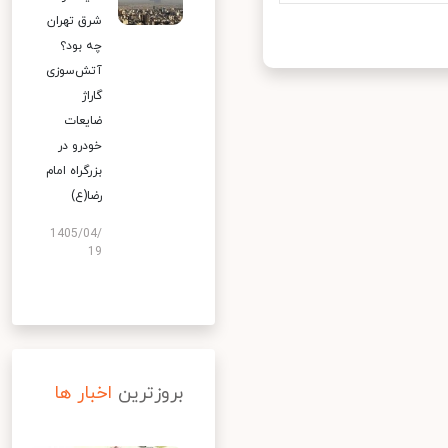
شرق تهران
چه بود؟
آتش‌سوزی
گاراژ
ضایعات
خودرو در
بزرگراه امام
رضا(ع)
1405/04/
19
بروزترین
اخبار ها