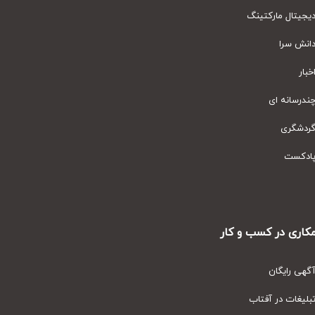
یتال مارکتینگ
نش سرا
ار
رسانه ای
دشگری
دکست
ری در کسب و کار
ی رایگان
یغات در آفتاب