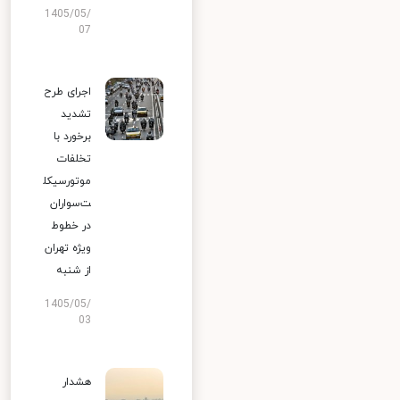
1405/05/
07
اجرای طرح
تشدید
برخورد با
تخلفات
موتورسیکل
ت‌سواران
در خطوط
ویژه تهران
از شنبه
1405/05/
03
هشدار