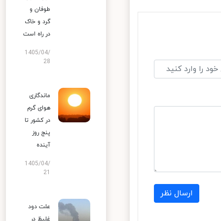
طوفان و
گرد و خاک
در راه است
1405/04/
28
ماندگاری
هوای گرم
در کشور تا
پنج روز
آینده
1405/04/
21
ارسال نظر
علت دود
غلیظ در