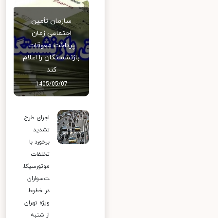
سازمان تأمین
اجتماعی زمان
پرداخت معوقات
بازنشستگان را اعلام
کند
1405/05/07
اجرای طرح
تشدید
برخورد با
تخلفات
موتورسیکل
ت‌سواران
در خطوط
ویژه تهران
از شنبه