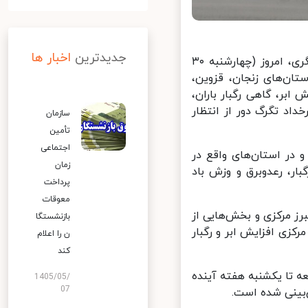
جدیدترین
اخبار ها
بر اساس اعلام سازمان هواشناسی و بررسی نقشه‌های همدیدی و آینده‌نگری، امروز (چهارشنبه ۳۰
ان‌های زنجان، قزوین،
بر، گاهی رگبار باران،
د تگرگ دور از انتظار
سازمان
تأمین
اجتماعی
راکنده و در استان‌های واقع در
زمان
ار، رعدوبرق و وزش باد
پرداخت
معوقات
لبرز مرکزی و بخش‌هایی از
بازنشستگا
البرز مرکزی افزایش ابر و رگبار
ن را اعلام
کند
 تا یکشنبه هفته آینده
1405/05/
07
ینی شده است.