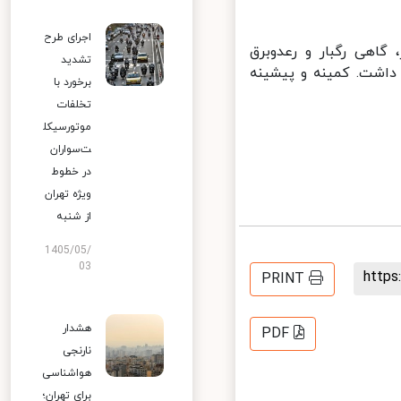
اجرای طرح
اهی رگبار و رعدوبرق
تشدید
اشت. کمینه و پیشینه
برخورد با
تخلفات
موتورسیکل
ت‌سواران
در خطوط
ویژه تهران
از شنبه
1405/05/
03
http
PRINT
هشدار
PDF
نارنجی
هواشناسی
برای تهران؛