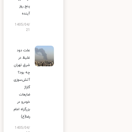
پنج روز
آینده
1405/04/
21
علت دود
غلیظ در
شرق تهران
چه بود؟
آتش‌سوزی
گاراژ
ضایعات
خودرو در
بزرگراه امام
رضا(ع)
1405/04/