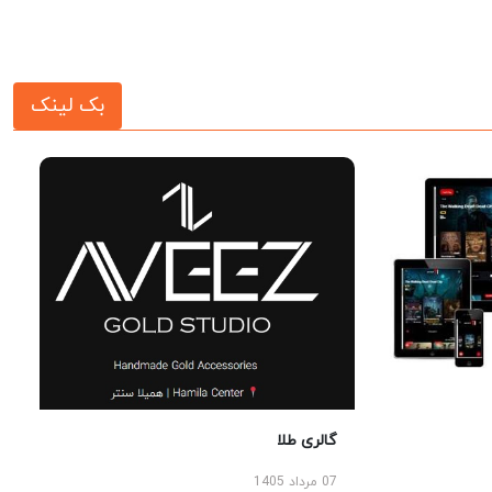
بک لینک
گالری طلا
07 مرداد 1405