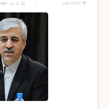
1401/07/27
کد خبر : 13488