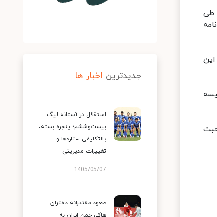
 طی
امه
این
جدیدترین
اخبار ها
یسه
استقلال در آستانه لیگ
بیست‌وششم؛ پنجره بسته،
حبت
بلاتکلیفی ستاره‌ها و
تغییرات مدیریتی
1405/05/07
صعود مقتدرانه دختران
هاکی چمن ایران به