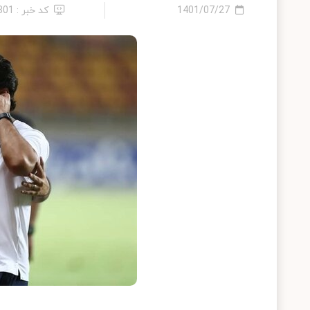
1401/07/27
کد خبر : 801