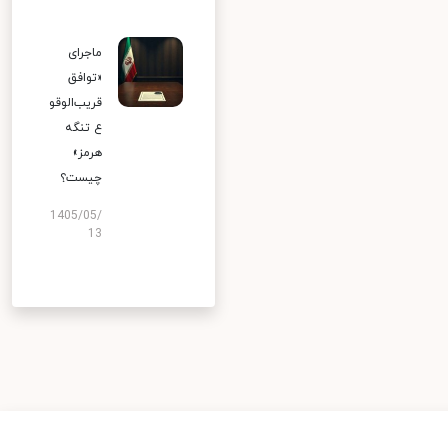
ماجرای
«توافق
قریب‌الوقو
ع تنگه
هرمز»
چیست؟
1405/05/
13