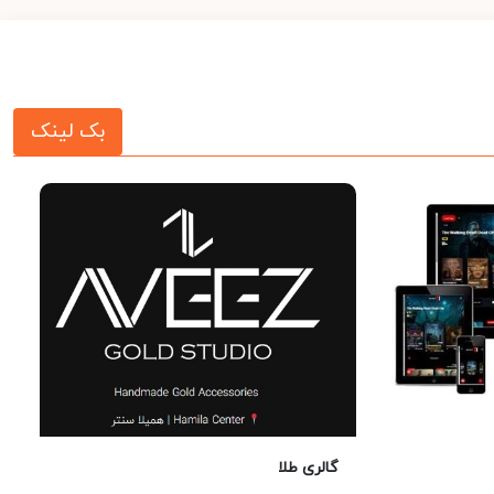
بک لینک
گالری طلا