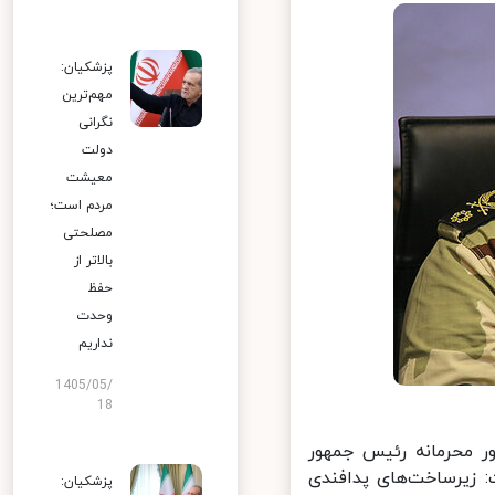
پزشکیان:
مهم‌ترین
نگرانی
دولت
معیشت
مردم است؛
مصلحتی
بالاتر از
حفظ
وحدت
نداریم
1405/05/
18
 محرمانه رئیس جمهور
 زیرساخت‌های پدافندی
پزشکیان: