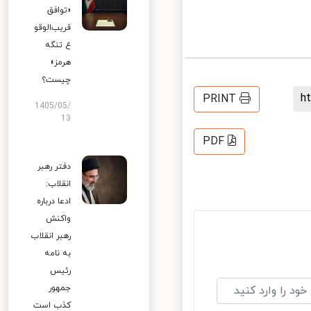
«توافق
قریب‌الوقو
ع تنگه
هرمز»
چیست؟
PRINT
1405/05/
13
PDF
دفتر رهبر
انقلاب:
ادعا درباره
واکنش
رهبر انقلاب
به نامه
رئیس
جمهور
کذب است