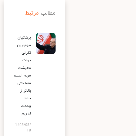
مطالب
مرتبط
پزشکیان:
مهم‌ترین
نگرانی
دولت
معیشت
مردم است؛
مصلحتی
بالاتر از
حفظ
وحدت
نداریم
1405/05/
18