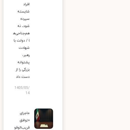
افراد
شایسته
سپرده
شود، نه
هم‌جناحی‌ه
ا / دولت با
شهادت
رهبر،
پشتوانه
بزرگی را از
دست داد
1405/05/
14
ماجرای
«توافق
قریب‌الوقو