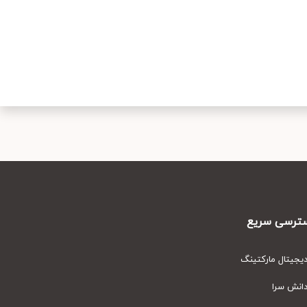
رسی سریع
یتال مارکتینگ
نش سرا