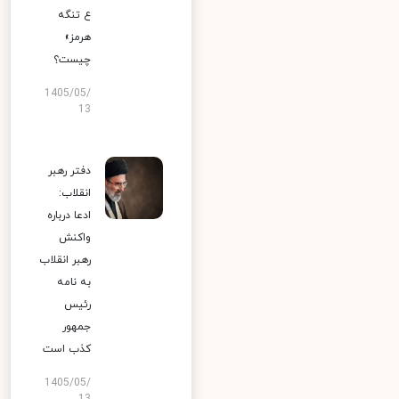
ع تنگه
هرمز»
چیست؟
1405/05/
13
دفتر رهبر
انقلاب:
ادعا درباره
واکنش
رهبر انقلاب
به نامه
رئیس
جمهور
کذب است
1405/05/