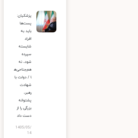
پزشکیان:
پست‌ها
باید به
افراد
شایسته
سپرده
شود، نه
هم‌جناحی‌ه
ا / دولت با
شهادت
رهبر،
پشتوانه
بزرگی را از
دست داد
1405/05/
14