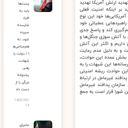
ید ارتش آمریکا تهدید
پست‌ها
 بر اینکه امنیت فعلی
باید به
یکایی‌ها خود این نوع
افراد
هبردهایی عملیاتی خود
شایسته
‌گیری کند و پاسخ جدی
سپرده
با آتش سوزی جنگل‌ها و
شود، نه
داریم و اکثر این آتش
هم‌جناحی‌ه
 و به دلیل عدم رعایت
ا / دولت با
 بخش عمده این حوادث،
شهادت
نه‌ها این شبهات را به
رهبر،
ین حوادث ریشه امنیتی
پشتوانه
ند غیرعامل در ارتباط
بزرگی را از
ازمان پدافند غیرعامل
دست داد
 شورا قرار است به جمع
1405/05/
14
ماجرای