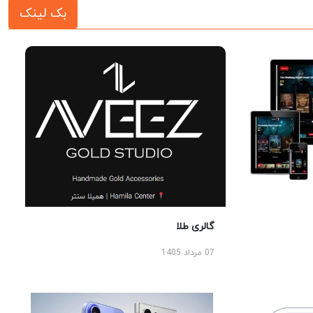
بک لینک
گالری طلا
07 مرداد 1405