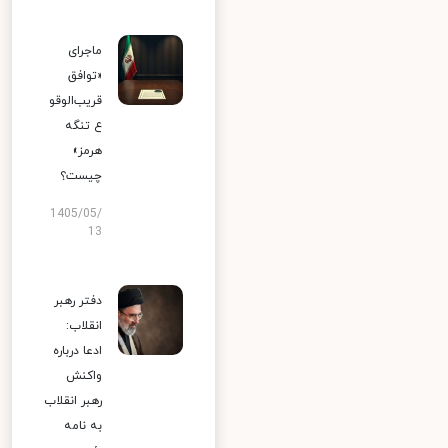
ماجرای
«توافق
قریب‌الوقو
ع تنگه
هرمز»
چیست؟
1405/05/
13
دفتر رهبر
انقلاب:
ادعا درباره
واکنش
رهبر انقلاب
به نامه