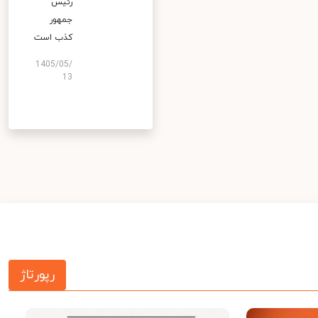
رئیس
جمهور
کذب است
1405/05/
13
رپورتاژ