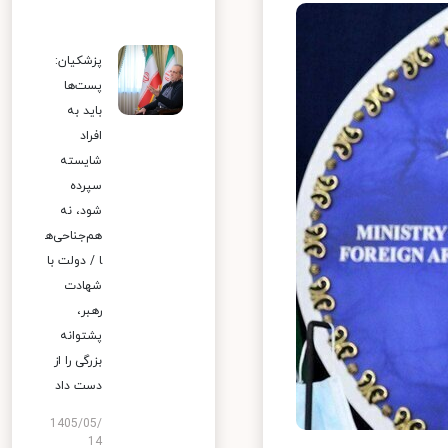
پزشکیان:
پست‌ها
باید به
افراد
شایسته
سپرده
شود، نه
هم‌جناحی‌ه
ا / دولت با
شهادت
رهبر،
پشتوانه
بزرگی را از
دست داد
1405/05/
14