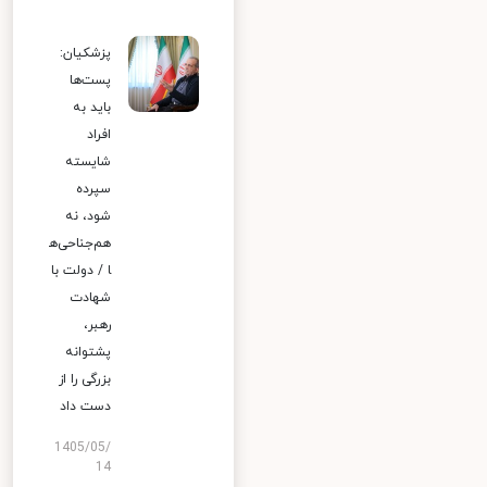
پزشکیان:
پست‌ها
باید به
افراد
شایسته
سپرده
شود، نه
هم‌جناحی‌ه
ا / دولت با
شهادت
رهبر،
پشتوانه
بزرگی را از
دست داد
1405/05/
14