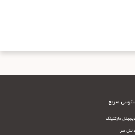
رسی سریع
یتال مارکتینگ
نش سرا