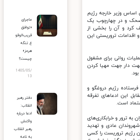
اساس وزیر خارجه رژیم
ضحک و در چهارچوب یک
ماجرای
کرد و آن را بخشی از
«توافق
اقدامات تروریستی این
قریب‌الوقو
ع تنگه
هرمز»
یات روانی برای مشغول
چیست؟
هت دار جهت مهیا کردن
1405/05/
.
13
ستاده رژیم دروغگو و
ل این ادعاهای تفرقه
دفتر رهبر
ماد است.
انقلاب:
ادعا درباره
ه ترور و خرابکاری‌های
واکنش
روندان عادی و تهدید
رهبر انقلاب
 رژیم تروریست را کسی
به نامه