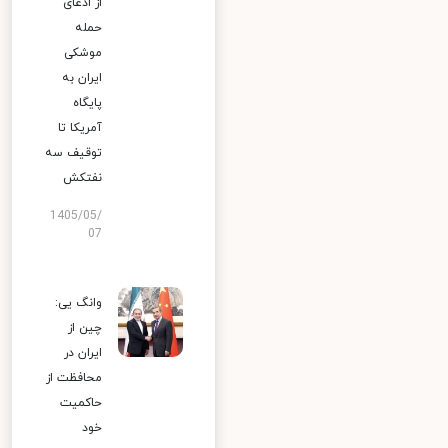
از ادعای
حمله
موشکی
ایران به
پایگاه
آمریکا تا
توقیف سه
نفتکش
1405/05/
07
وانگ یی:
چین از
ایران در
محافظت از
حاکمیت
خود