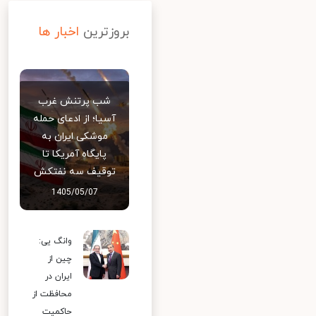
بروزترین
اخبار ها
شب پرتنش غرب
آسیا؛ از ادعای حمله
موشکی ایران به
پایگاه آمریکا تا
توقیف سه نفتکش
1405/05/07
وانگ یی:
چین از
ایران در
محافظت از
حاکمیت