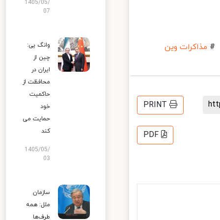
1405/05/
07
وانگ یی:
مذاکرات وین
چین از
ایران در
محافظت از
حاکمیت
h
PRINT
خود
حمایت می
کند
PDF
1405/05/
03
سازمان
ملل: همه
طرف‌ها