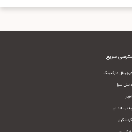
رسی سریع
یتال مارکتینگ
نش سرا
ار
رسانه ای
دشگری