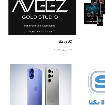
گالری طلا
07 مرداد 1405