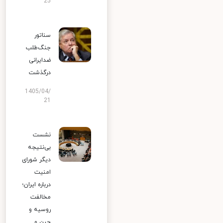
25
سناتور
جنگ‌طلب
ضدایرانی
درگذشت
1405/04/
21
نشست
بی‌نتیجه
دیگر شورای
امنیت
درباره ایران؛
مخالفت
روسیه و
چین و