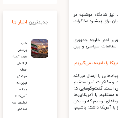
یز شامگاه دوشنبه در
 برای پیشبرد مذاکرات
جدیدترین
اخبار ها
ر امور خارجه جمهوری
شب
مطالعات سیاسی و بین
پرتنش
غرب آسیا؛
کا را نادیده نمی‌گیریم
از ادعای
حمله
‌هایی را ارسال می‌کند
موشکی
ذاکره مستقیم با ایران است. مذاکرات ما با ۱+۴ است و مذاکرات غیرمستقیم
ایران به
ام در وین است. گفت‌وگوهایی که
پایگاه
مستقیم با آمریکایی‌ها
آمریکا تا
له‌ای برسیم که رسیدن
توقیف سه
ا آمریکا داشته باشیم،
نفتکش