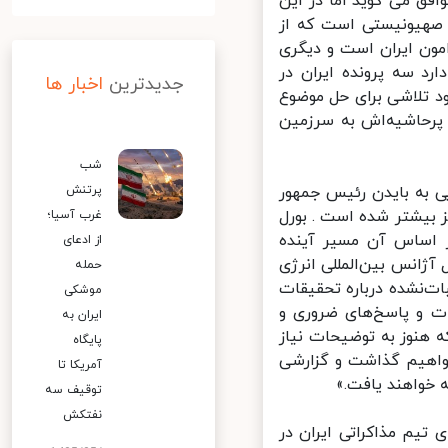
فق می گوید اما در این
صهیونیستی است که از
ون ایران است و دیگری
 سه پرونده ایران در
جدیدترین
اخبار ها
 تلاشی برای حل موضوع
رحاشیه‌اش به سرزمین
شب
 به بایدن رئیس جمهور
پرتنش
ز بیشتر شده است . بورل
غرب آسیا؛
 اساس آن مسیر آینده
از ادعای
ژانس بین‌المللی انرژی
حمله
ت‌نشده درباره تحقیقات
موشکی
ت و پاسخ‌های ضروری و
ایران به
 هنوز به توضیحات نیاز
پایگاه
واهیم گذاشت و گزارشی
آمریکا تا
خواهند یافت.»
توقیف سه
نفتکش
یم مذاکراتی ایران در