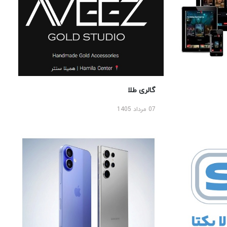
گالری طلا
07 مرداد 1405