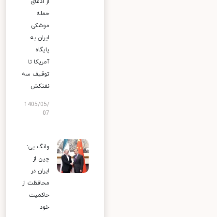
از ادعای
حمله
موشکی
ایران به
پایگاه
آمریکا تا
توقیف سه
نفتکش
1405/05/
07
وانگ یی:
چین از
ایران در
محافظت از
حاکمیت
خود