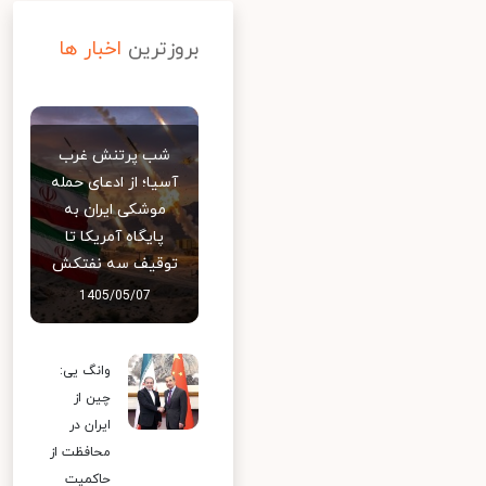
بروزترین
اخبار ها
شب پرتنش غرب
آسیا؛ از ادعای حمله
موشکی ایران به
پایگاه آمریکا تا
توقیف سه نفتکش
1405/05/07
وانگ یی:
چین از
ایران در
محافظت از
حاکمیت