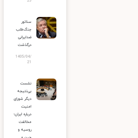
25
سناتور
جنگ‌طلب
ضدایرانی
درگذشت
1405/04/
21
نشست
بی‌نتیجه
دیگر شورای
امنیت
درباره ایران؛
مخالفت
روسیه و
چین و