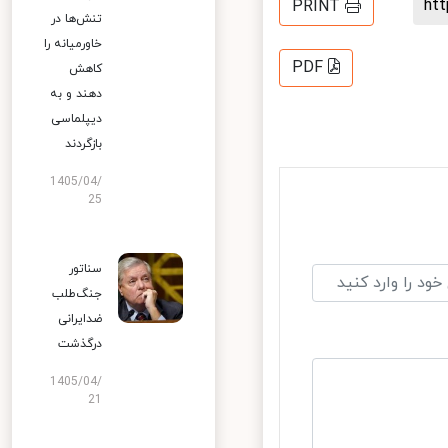
h
PRINT
تنش‌ها در
خاورمیانه را
PDF
کاهش
دهند و به
دیپلماسی
بازگردند
1405/04/
25
سناتور
جنگ‌طلب
ضدایرانی
درگذشت
1405/04/
21