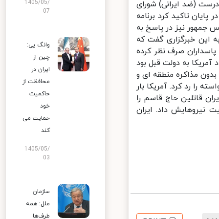
1405/05/
رست (ضد ایرانی) شورای
07
ایان تاکید کرد برنامه
جمهور نیز در پاسخ به
 این خبرگزاری گفت که
وانگ یی:
اسداران صرف نظر کرده
چین از
مریکا به دولت قبل بود
ایران در
دون مذاکره منطقه ای و
محافظت از
ن خواسته را رد کرد. آمریکا بار
حاکمیت
ن قاتلین حاج قاسم را
خود
 نیروهایش داد. ایران
حمایت می
کند
1405/05/
03
سازمان
ملل: همه
طرف‌ها