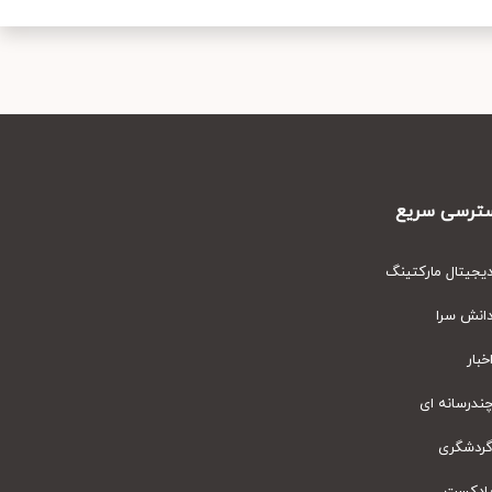
رسی سریع
یتال مارکتینگ
نش سرا
ار
رسانه ای
دشگری