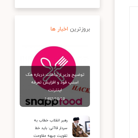
بروزترین
اخبار ها
توضیح وزیر ارتباطات درباره هک
اسنپ‌ فود و افزایش تعرفه
اینترنت
1402/10/10
رهبر انقلاب خطاب به
سردار قاآنی: باید خط
تقویت جبهه مقاومت