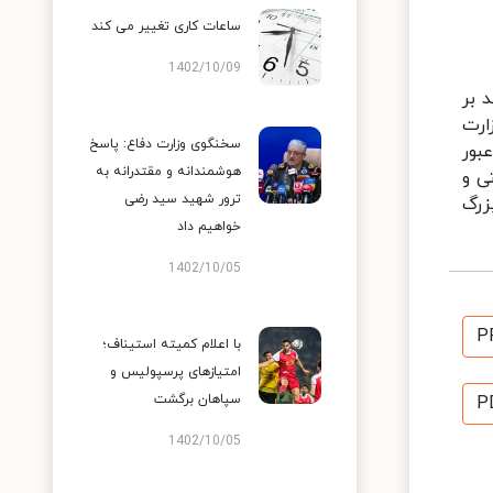
ساعات کاری تغییر می‌ کند
1402/10/09
 بر
ارت
سخنگوی وزارت دفاع: پاسخ
بور
هوشمندانه و مقتدرانه به
ی و
ترور شهید سید رضی
زرگ
خواهیم داد
1402/10/05
P
با اعلام کمیته استیناف؛
امتیازهای پرسپولیس و
سپاهان برگشت
P
1402/10/05