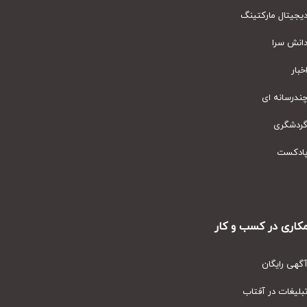
یتال مارکتینگ
نش سرا
ار
رسانه ای
دشگری
دکست
ری در کسب و کار
ی رایگان
یغات در آفتاب