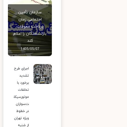
سازمان تأمین
اجتماعی زمان
پرداخت معوقات
بازنشستگان را اعلام
کند
1405/05/07
اجرای طرح
تشدید
برخورد با
تخلفات
موتورسیکل
ت‌سواران
در خطوط
ویژه تهران
از شنبه