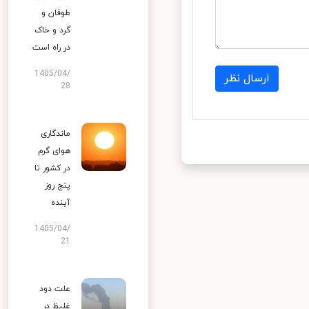
طوفان و
گرد و خاک
در راه است
1405/04/
ارسال نظر
28
ماندگاری
هوای گرم
در کشور تا
پنج روز
آینده
1405/04/
21
علت دود
غلیظ در