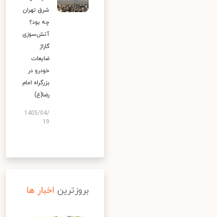
شرق تهران
چه بود؟
آتش‌سوزی
گاراژ
ضایعات
خودرو در
بزرگراه امام
رضا(ع)
1405/04/
19
بروزترین
اخبار ها