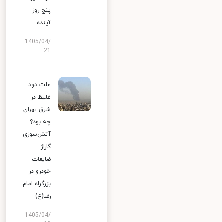
پنج روز
آینده
1405/04/
21
علت دود
غلیظ در
شرق تهران
چه بود؟
آتش‌سوزی
گاراژ
ضایعات
خودرو در
بزرگراه امام
رضا(ع)
1405/04/