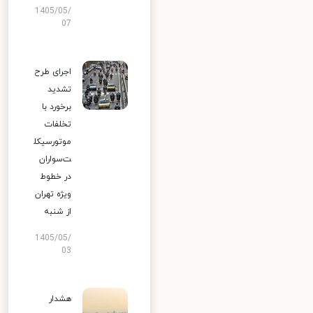
1405/05/
07
اجرای طرح
تشدید
برخورد با
تخلفات
موتورسیکل
ت‌سواران
در خطوط
ویژه تهران
از شنبه
1405/05/
03
هشدار