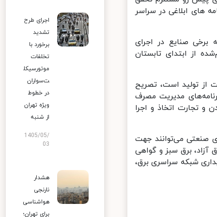
نده از محل برنامه های ابلاغی در سراسر
اجرای طرح
تشدید
برخی صنایع در اجرای
برخورد با
ده از ابتدای تابستان
تخلفات
موتورسیکل
ت‌سواران
از تولید است، تصریح
در خطوط
نامه‌های مدیریت مصرف
ویژه تهران
و تجارت اتخاذ و اجرا
از شنبه
1405/05/
 صنعتی می‌توانند جهت
03
آزاد، برق سبز و گواهی
اری شبکه سراسری برق،
هشدار
نارنجی
هواشناسی
برای تهران؛