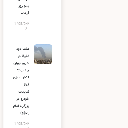
پنج روز
آینده
1405/04/
21
علت دود
غلیظ در
شرق تهران
چه بود؟
آتش‌سوزی
گاراژ
ضایعات
خودرو در
بزرگراه امام
رضا(ع)
1405/04/