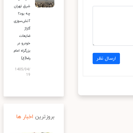
شرق تهران
چه بود؟
آتش‌سوزی
گاراژ
ضایعات
خودرو در
بزرگراه امام
ارسال نظر
رضا(ع)
1405/04/
19
بروزترین
اخبار ها