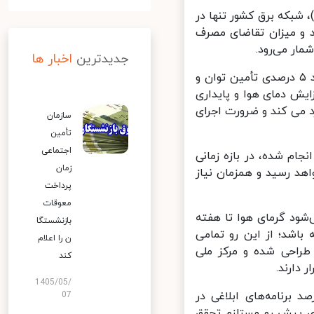
 مصرف برق در روزهای اخیر گفت: در روز سه‌شنبه (۱۶ تیر)، شبکه برق کشور تنها در
مواجه شد و میزان تقاضای مصرف
جدیدترین
اخبار ها
مذکوری تصریح کرد: در عین حال که صنعت برق کشور موفق شده است رشد ۵ درصدی تأمین توان و
یش دمای هوا و پایداری
 می کند و ضرورت اجرای
سازمان
تأمین
اجتماعی
ام شده، در بازه زمانی
زمان
ود ۴۱ درجه سانتی‌گراد خواهد رسید و همزمان نیاز
پرداخت
معوقات
ود گرمای هوا تا هفته
بازنشستگا
ر از ۳۹.۷ درجه تداوم داشته باشد؛ از این رو تمامی
ن را اعلام
ر مبنای نیازمصرف ۷۵ هزار و ۵۰۰ مگاوات طراحی شده و مرکز ملی
کند
ارند.
1405/05/
برنامه‌های مدیریت مصرف برق گفت: تاکنون حدود ۸۰ درصد برنامه‌های ابلاغی در
07
ی پیش رو مستلزم تحقق