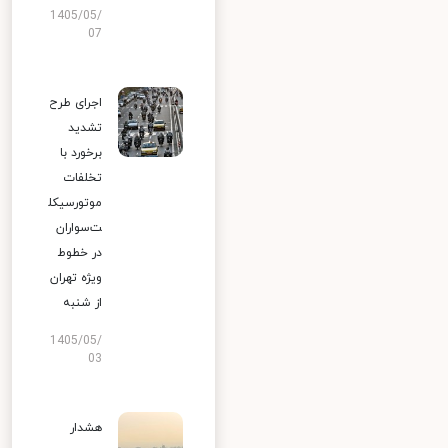
1405/05/
07
اجرای طرح
تشدید
برخورد با
تخلفات
موتورسیکل
ت‌سواران
در خطوط
ویژه تهران
از شنبه
1405/05/
03
هشدار