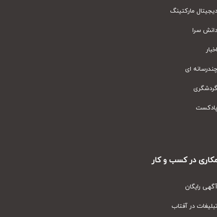
یتال مارکتینگ
نش سرا
ار
رسانه ای
دشگری
دکست
ری در کسب و کار
ی رایگان
یغات در آفتاب