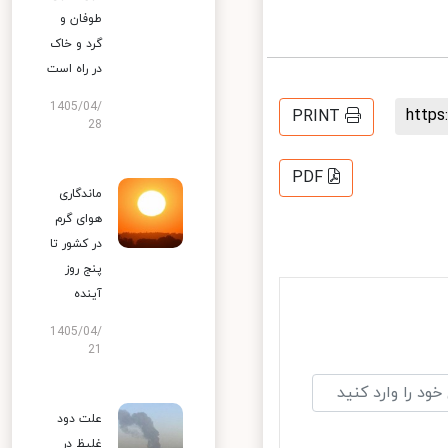
طوفان و
گرد و خاک
در راه است
1405/04/
http
PRINT
28
PDF
ماندگاری
هوای گرم
در کشور تا
پنج روز
آینده
1405/04/
21
علت دود
غلیظ در