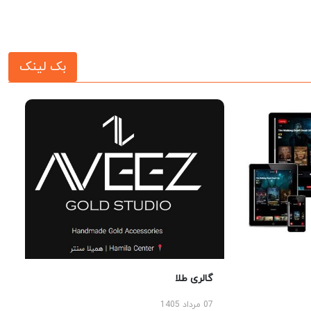
بک لینک
گالری طلا
07 مرداد 1405