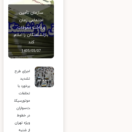
سازمان تأمین
اجتماعی زمان
پرداخت معوقات
بازنشستگان را اعلام
کند
1405/05/07
اجرای طرح
تشدید
برخورد با
تخلفات
موتورسیکل
ت‌سواران
در خطوط
ویژه تهران
از شنبه