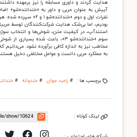
هدایت کردند و داوری مسابقه را نیز برعهده داشتند.
آییش به عنوان مربی و داور به «خنداننده‌شو» اضا
نفرات اول و دوم «خندان
بودیم، اما بی‌شک هدایت شرکت‌کنندگان توسط مربیانی
استندآپ، در کیفیت متن، شوخی‌ها و انتخاب سوژه 
سوم «خنداننده‌شو ۳»، باعث شده بسیا
به عملکرد مربی دانست و عوامل مختلفی دخیل هستند، 
برچسب ها :
#
رامبد جوان
#
خندوانه
#
خندانند
لینک کوتاه :
icle/show/10624
شبکه های اجتماعی :