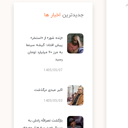
جدیدترین
اخبار ها
«زنده شور» از «استخر»
پیش افتاد؛ گیشه سینما
به مرز ۶۰ میلیارد تومان
رسید
1405/05/07
اکبر عبدی درگذشت
1405/05/03
بازگشت نصرالله رادش به
سریال «مرد سه هزار چهره»؛