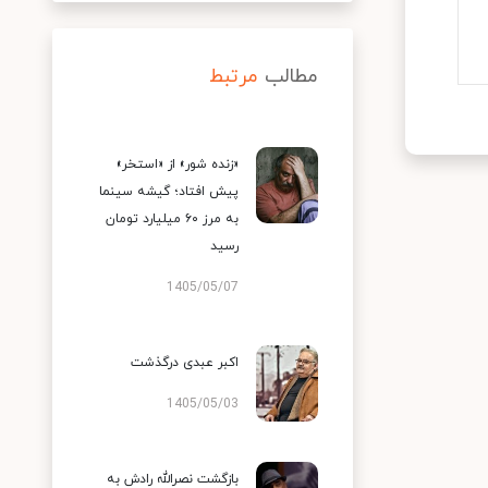
مطالب
مرتبط
«زنده شور» از «استخر»
پیش افتاد؛ گیشه سینما
به مرز ۶۰ میلیارد تومان
رسید
1405/05/07
اکبر عبدی درگذشت
1405/05/03
بازگشت نصرالله رادش به