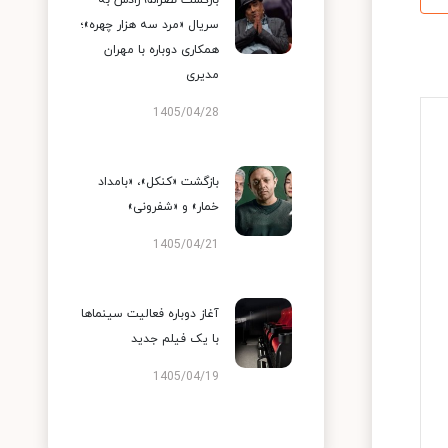
بازگشت نصرالله رادش به
سریال «مرد سه هزار چهره»؛
همکاری دوباره با مهران
مدیری
1405/04/28
بازگشت «کنکل»، «بامداد
خمار» و «شفرونی»
1405/04/21
آغاز دوباره فعالیت سینماها
با یک فیلم جدید
1405/04/19