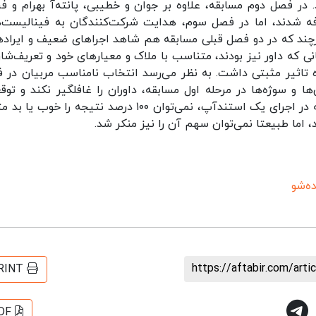
 در فصل دوم مسابقه، علاوه بر جوان و خطیبی، پانته‌آ بهرام و فر
فه شدند، اما در فصل سوم، هدایت شرکت‌کنندگان به فینالیست‌ه
نده‌شو ۱ و ۲» سپرده شده. هرچند که در دو فصل قبلی مسابقه هم شاهد اجراهای ضعیف و ایرا
 که داور نیز بودند، متناسب با ملاک و معیارهای خود و تعریف‌شان
تاثیر مثبتی داشت. به نظر می‌رسد انتخاب نامناسب مربیان در 
ری از شوخی‌ها و سوژه‌ها در مرحله اول مسابقه، داوران را غافلگیر نکند و تو
مخاطب نیز به اندازه کافی برآورده نشود. می‌دانیم که در اجرای یک استندآپ، نمی‌توان ۱۰۰ درصد نتیجه را خ
اما طبیعتا نمی‌توان سهم آن را نیز منکر شد.
ه‌شو
https://aftabir.com/art
RINT
DF