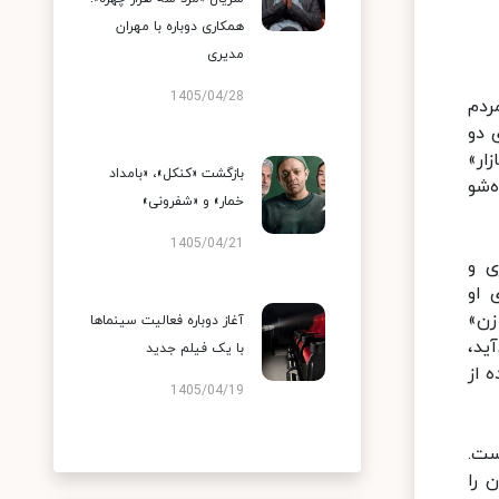
همکاری دوباره با مهران
مدیری
1405/04/28
ظار آرای مردم
 دو
 بازار»
بازگشت «کنکل»، «بامداد
‌شو
خمار» و «شفرونی»
1405/04/21
ی و
 او
زن»
آغاز دوباره فعالیت سینماها
ید،
با یک فیلم جدید
 از
1405/04/19
 نبوده است.
 را