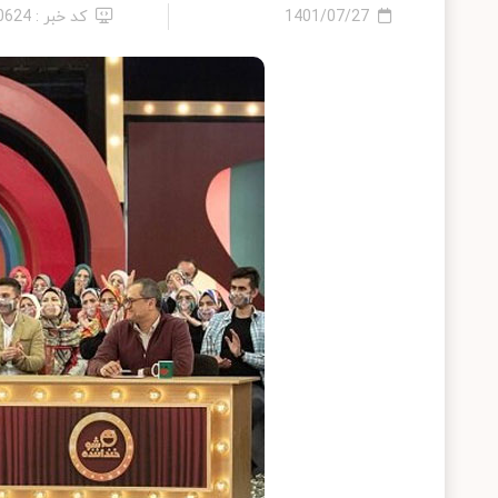
1401/07/27
کد خبر : 10624