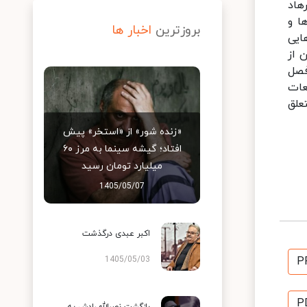
هاد
ا و
بروزترین
اخبار ها
دهایی
 از
فصل
قعات
وب یا بد متعلق
«زنده شور» از «استخر» پیش
افتاد؛ گیشه سینما به مرز ۶۰
میلیارد تومان رسید
1405/05/07
اکبر عبدی درگذشت
1405/05/03
P
P