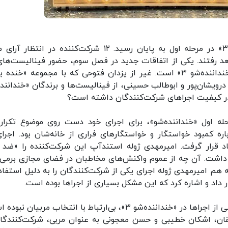
پنج شنبه‌شب رقابت ۲۰ شرکت‌کننده «خنداننده‌شو ۳» در مرحله اول به پایان رسید. ۱۲ شرکت‌کننده در انت
بعد رفتند. یکی از اتفاقات جدید در فصل سوم، حضور فینالیست‌های
فصل قبلی مسابقه به عنوان مربی شرکت‌کنندگان «خنداننده‌شو ۳» است. غیر از یزدان فتوحی که با مجموعه «خنده
ویشان‌پور و ابوطالب حسینی، از فینالیست‌ها و برندگان «خنداننده
ه اول «خنداننده‌شو»، برای اجرای خود دست روی موضوع تکرار
ه کمبود خواستگار و خواستگارهای فراری از خانه‌شان بود. اجرای
اد قرار گرفت. امیرمهدی ژوله استندآپ این شرکت‌کننده را «ضد 
 داشت. آن چه از عموم واکنش‌های مخاطبان در فضای مجازی برمی‌آ
ه هم امیرمهدی ژوله اجرای یکی از شرکت‌کنندگان را به دلیل استفاده
ر داد و اشاره کرد که این مشکل بسیاری از اجراها بوده است.
به نظر می‌رسد کیفیت ضعیف سوژه و شوخی‌های بعضی از اجراها در «خنداننده‌شو ۳»، بی‌ارتباط با انتخاب مربیان
قان، اشکان خطیبی و حسن معجونی به عنوان مربی، شرکت‌کنندگان