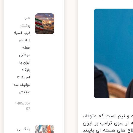
شب
پرتنش
غرب آسیا؛
از ادعای
حمله
موشکی
ایران به
پایگاه
آمریکا تا
توقیف سه
نفتکش
1405/05/
07
 و نیم است که متوقف
ز سوی ترامپ بر ایران
ح های هسته ای پایبند
وانگ یی: