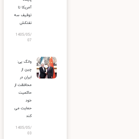
آمریکا تا
توقیف سه
نفتکش
1405/05/
07
وانگ یی:
چین از
ایران در
محافظت از
حاکمیت
خود
حمایت می
کند
1405/05/
03