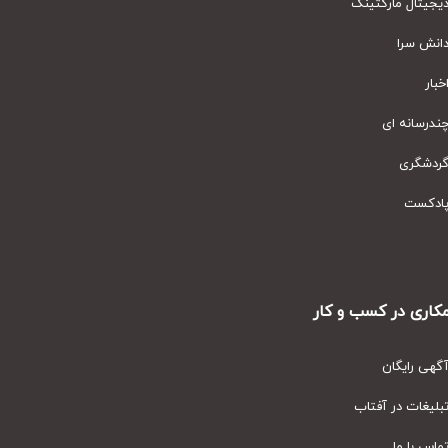
یتال مارکتینگ
نش سرا
ار
رسانه ای
دشگری
دکست
ری در کسب و کار
ی رایگان
یغات در آفتاب
س با ما