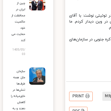
چین از
ایران در
توئیتی نوشت: با آقای
محافظت از
ر وین دیدار کردم. ما
حاکمیت
خود
حمایت می
ه جنوبی در سازمان‌های
کند
1405/05/
03
سازمان
ملل: همه
طرف‌ها
تنش‌ها در
h
PRINT
خاورمیانه را
کاهش
دهند و به