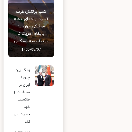
شب پرتنش غرب
آسیا؛ از ادعای حمله
موشکی ایران به
پایگاه آمریکا تا
توقیف سه نفتکش
1405/05/07
وانگ یی:
چین از
ایران در
محافظت از
حاکمیت
خود
حمایت می
کند