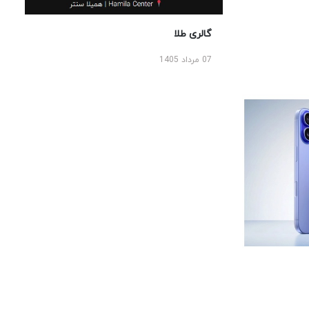
گالری طلا
07 مرداد 1405