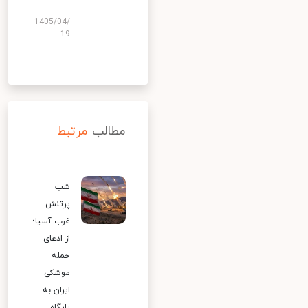
1405/04/
19
مطالب
مرتبط
شب
پرتنش
غرب آسیا؛
از ادعای
حمله
موشکی
ایران به
پایگاه