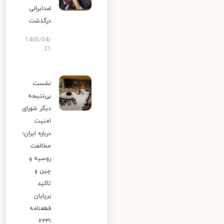
ضدایرانی
درگذشت
1405/04/
21
نشست
بی‌نتیجه
دیگر شورای
امنیت
درباره ایران؛
مخالفت
روسیه و
چین و
تاکید
برپایان
قطعنامه
۲۲۳۱