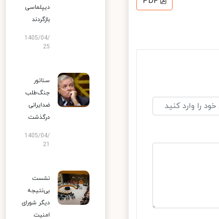
PDF
دیپلماسی
بازگردند
1405/04/
25
سناتور
جنگ‌طلب
ضدایرانی
درگذشت
1405/04/
21
نشست
بی‌نتیجه
دیگر شورای
امنیت