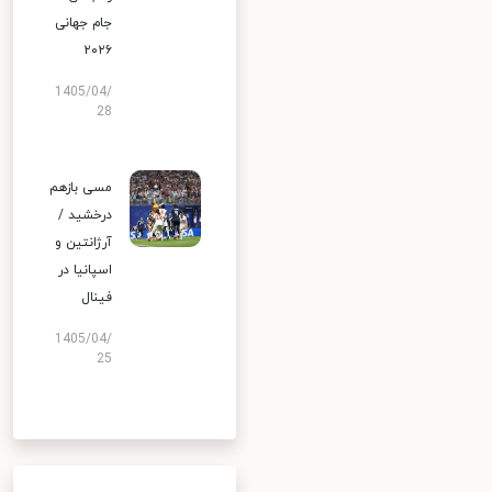
جام جهانی
۲۰۲۶
1405/04/
28
مسی بازهم
درخشید /
آرژانتین و
اسپانیا در
فینال
1405/04/
25