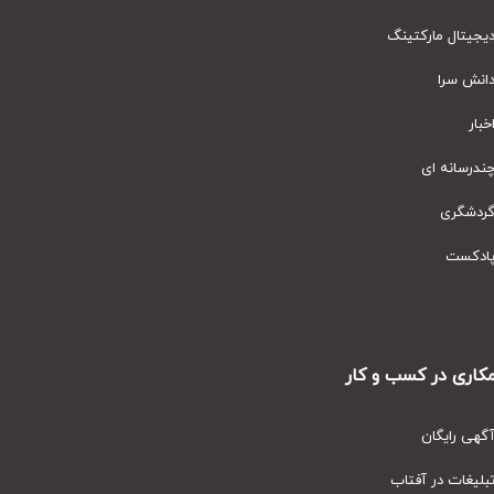
یتال مارکتینگ
نش سرا
ار
رسانه ای
دشگری
دکست
ری در کسب و کار
ی رایگان
یغات در آفتاب