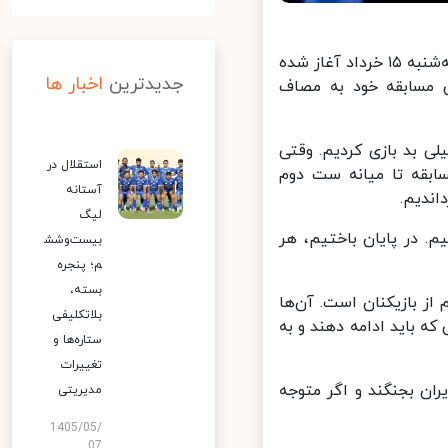
هفته دوم مرحله مقدماتی ششمین دوره لیگ ملت‌ها در گروه مردان از روز سه‌شنبه ۱۵ خرداد آغاز شده
جدیدترین
اخبار ها
معه ۱۸ خرداد) در هفتمین مسابقه خود به مصاف
 بد بازی کردیم. وقتی
استقلال در
ابقه تا میانه ست دوم
آستانه
ندیم.
لیگ
. در پایان باختیم، هر
بیست‌وشش
م؛ پنجره
بسته،
 بازیکنان است. آن‌ها
بلاتکلیفی
 باید ادامه دهند و به
ستاره‌ها و
تغییرات
ران بجنگند و اگر متوجه
مدیریتی
1405/05/
07