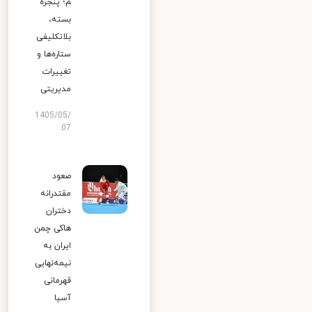
م؛ پنجره
بسته،
بلاتکلیفی
ستاره‌ها و
تغییرات
مدیریتی
1405/05/
07
صعود
مقتدرانه
دختران
هاکی چمن
ایران به
نیمه‌نهایی
قهرمانی
آسیا