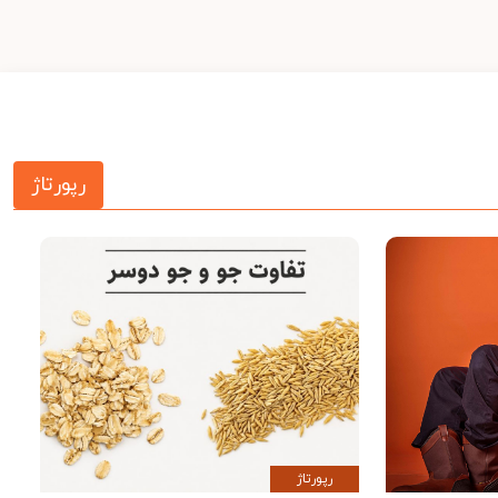
رپورتاژ
رپورتاژ