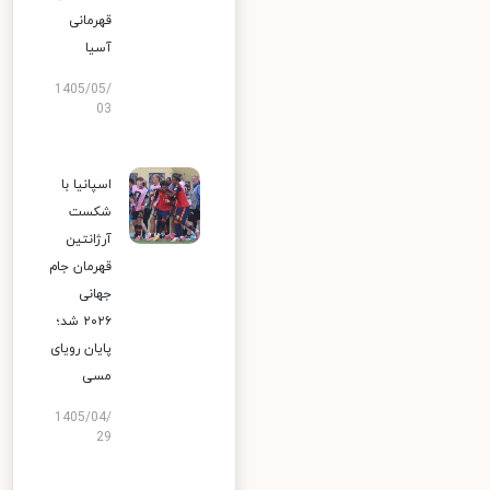
قهرمانی
آسیا
1405/05/
03
اسپانیا با
شکست
آرژانتین
قهرمان جام
جهانی
۲۰۲۶ شد؛
پایان رویای
مسی
1405/04/
29