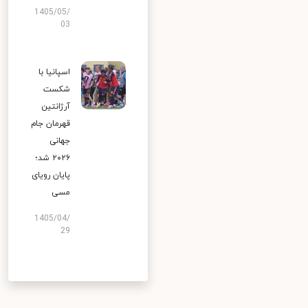
1405/05/
03
اسپانیا با
شکست
آرژانتین
قهرمان جام
جهانی
۲۰۲۶ شد؛
پایان رویای
مسی
1405/04/
29