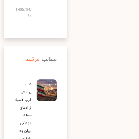
1405/04/
19
مطالب
مرتبط
شب
پرتنش
غرب آسیا؛
از ادعای
حمله
موشکی
ایران به
پایگاه