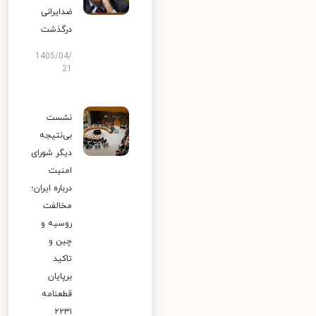
ضدایرانی
درگذشت
1405/04/
21
نشست
بی‌نتیجه
دیگر شورای
امنیت
درباره ایران؛
مخالفت
روسیه و
چین و
تاکید
برپایان
قطعنامه
۲۲۳۱