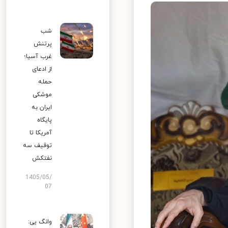
شب
پرتنش
غرب آسیا؛
از ادعای
حمله
موشکی
ایران به
پایگاه
آمریکا تا
توقیف سه
نفتکش
1405/05/
07
وانگ یی: