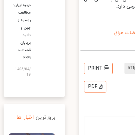
درباره ایران؛
 دارد.
مخالفت
روسیه و
چین و
ات عراق
تاکید
برپایان
قطعنامه
۲۲۳۱
h
PRINT
1405/04/
19
PDF
بروزترین
اخبار ها