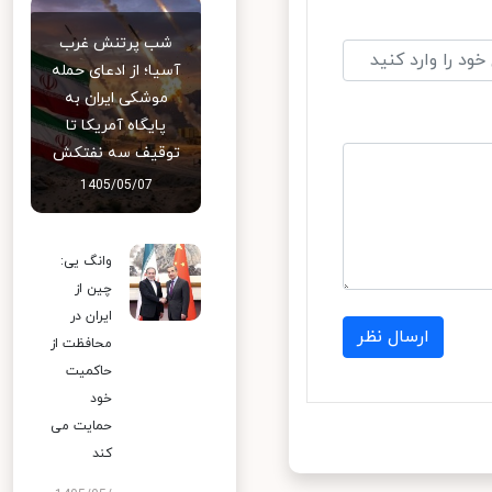
شب پرتنش غرب
آسیا؛ از ادعای حمله
موشکی ایران به
پایگاه آمریکا تا
توقیف سه نفتکش
1405/05/07
وانگ یی:
چین از
ایران در
ارسال نظر
محافظت از
حاکمیت
خود
حمایت می
کند