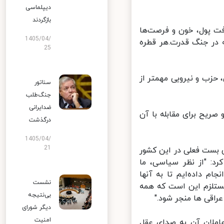
دیپلماسی
بازگردند
ت پول، خون و فرصت‌ها
1405/04/
 در جنگ قدرت.هر قطره
25
زب و نیرویی مهمتر از
سناتور
جنگ‌طلب
ضدایرانی
یح برای مقابله با آن
درگذشت
1405/04/
21
عراق که از ۱۰ ماه قبل باعث بن بست فعلی در این کشور
 "از نظر سیاسی، ما
 داده‌ایم تا به آنها
نشست
ستلزم این است که همه
بی‌نتیجه
اقی ها منجر شود."
دیگر شورای
امنیت
املان آن به صدای عقل