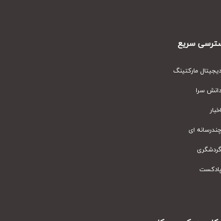
رسی سریع
یتال مارکتینگ
نش سرا
ار
رسانه ای
دشگری
دکست