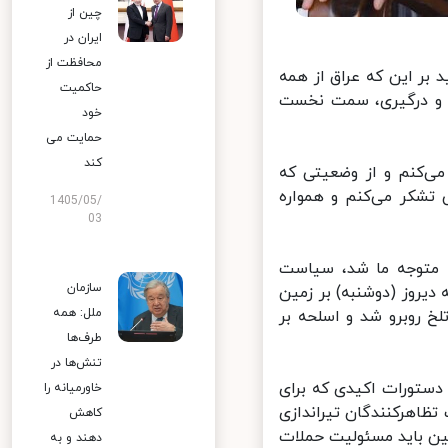
چین از
ایران در
محافظت از
ر این که عراق از همه
حاکمیت
 و درگیری، سمت نخست
خود
حمایت می
کند
‌کنم و از وضعیتی که
تشکر می‌کنم و همواره
1405/05/
03
 متوجه ما شد، سیاست
سازمان
روز (دوشنبه) بر زمین
ملل: همه
 روبرو شد و اسلحه بر
طرف‌ها
تنش‌ها در
ستورات اکیدی که برای
خاورمیانه را
اهرکنندگان تیراندازی
کاهش
 باید مسئولیت حملات
دهند و به