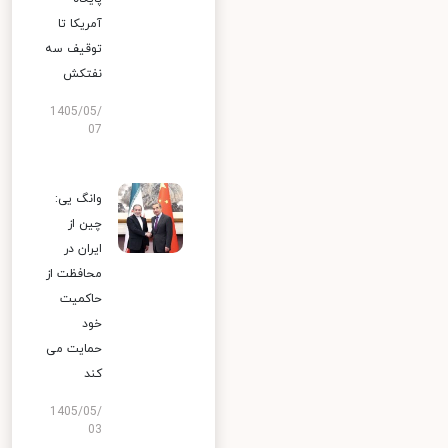
آمریکا تا
توقیف سه
نفتکش
1405/05/
07
وانگ یی:
چین از
ایران در
محافظت از
حاکمیت
خود
حمایت می
کند
1405/05/
03