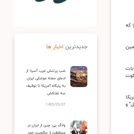
 که
جدیدترین
اخبار ها
مین
بات
شب پرتنش غرب آسیا؛ از
کوت
ادعای حمله موشکی ایران
به پایگاه آمریکا تا توقیف
سه نفتکش
یکا
" و
1405/05/07
وانگ یی: چین از ایران در
محافظت از حاکمیت خود