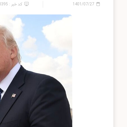
1401/07/27
کد خبر : 10395