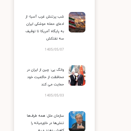
شب پرتنش غرب آسیا؛ از
ادعای حمله موشکی ایران
به پایگاه آمریکا تا توقیف
سه نفتکش
1405/05/07
وانگ یی: چین از ایران در
محافظت از حاکمیت خود
حمایت می کند
1405/05/03
سازمان ملل: همه طرف‌ها
تنش‌ها در خاورمیانه را
کاهش دهند و به