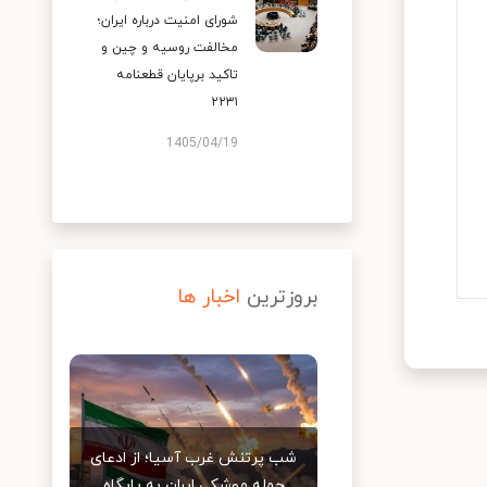
شورای امنیت درباره ایران؛
مخالفت روسیه و چین و
تاکید برپایان قطعنامه
۲۲۳۱
1405/04/19
بروزترین
اخبار ها
شب پرتنش غرب آسیا؛ از ادعای
حمله موشکی ایران به پایگاه