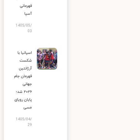
قهرمانی
آسیا
1405/05/
03
اسپانیا با
شکست
آرژانتین
قهرمان جام
جهانی
۲۰۲۶ شد؛
پایان رویای
مسی
1405/04/
29