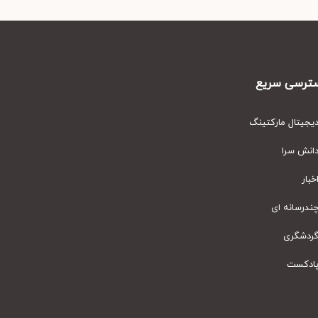
رسی سریع
یتال مارکتینگ
نش سرا
ار
رسانه ای
دشگری
دکست