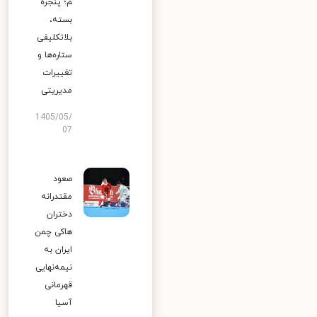
م؛ پنجره
بسته،
بلاتکلیفی
ستاره‌ها و
تغییرات
مدیریتی
1405/05/
07
صعود
مقتدرانه
دختران
هاکی چمن
ایران به
نیمه‌نهایی
قهرمانی
آسیا