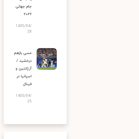
جام جهانی
۲۰۲۶
1405/04/
28
مسی بازهم
درخشید /
آرژانتین و
اسپانیا در
فینال
1405/04/
25