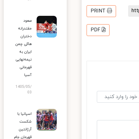
h
PRINT
صعود
مقتدرانه
PDF
دختران
هاکی چمن
ایران به
نیمه‌نهایی
قهرمانی
آسیا
1405/05/
03
اسپانیا با
شکست
آرژانتین
قهرمان جام