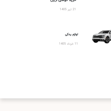
خرید گوشی ارزان
21 تیر 1405
لوازم یدکی
11 خرداد 1405