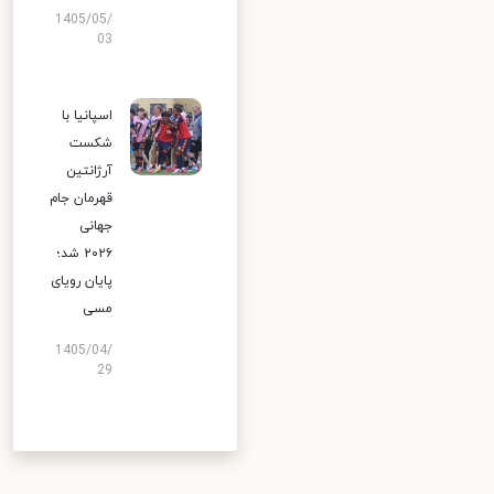
1405/05/
03
اسپانیا با
شکست
آرژانتین
قهرمان جام
جهانی
۲۰۲۶ شد؛
پایان رویای
مسی
1405/04/
29