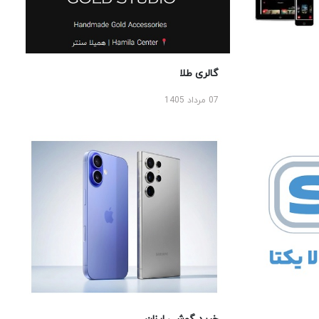
گالری طلا
07 مرداد 1405