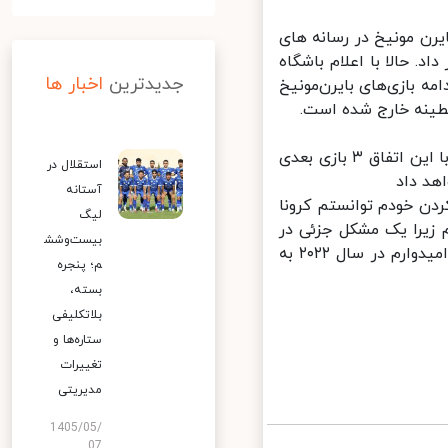
ن مونیخ در رسانه های
 حالا با اعلام باشگاه
جدیدترین
اخبار ها
 بازی‌های بایرن‌مونیخ
کیمیش که پس از بازی مقابل فرایبورگ دیگر پیراهن بایرن را به تن نکرده، با این اتفاق ۳ بازی بعدی
استقلال در
د داد
آستانه
 خودم توانستم کرونا
لیگ
زیرا یک مشکل جزئی در
بیست‌وشش
تنفس دارم. تمریناتم در روزهای آتی با بهتر شدن حالم آغاز خواهم کرد و امیدوارم در سال ۲۰۲۲ به
م؛ پنجره
بسته،
بلاتکلیفی
ستاره‌ها و
تغییرات
مدیریتی
1405/05/
07