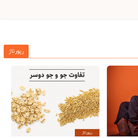
رپورتاژ
رپورتاژ