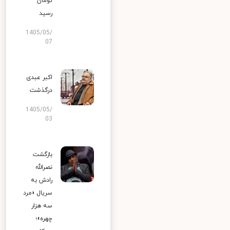
تومان
رسید
1405/05/
07
اکبر عبدی
درگذشت
1405/05/
03
بازگشت
نصرالله
رادش به
سریال «مرد
سه هزار
چهره»؛