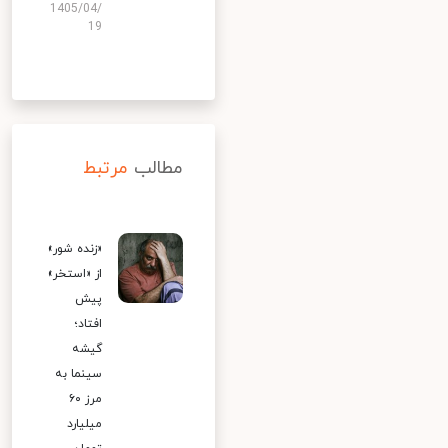
1405/04/
19
مطالب
مرتبط
«زنده شور»
از «استخر»
پیش
افتاد؛
گیشه
سینما به
مرز ۶۰
میلیارد