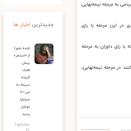
ی به مرحله نیمه‌نهایی
جدیدترین
اخبار ها
ر این مرحله با رای
ن توسلی که با رای داوران به مرحله
«زنده شور»
از «استخر»
پیش
«خنداننده‌ شو ۳» را داوری می‌کنند. در مرحله نیمه‌نهایی،
افتاد؛
گیشه
سینما به
مرز ۶۰
میلیارد
تومان
رسید
1405/05/
07