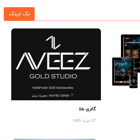
بک لینک
گالری طلا
07 مرداد 1405