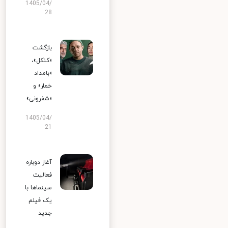
1405/04/
28
بازگشت
«کنکل»،
«بامداد
خمار» و
«شفرونی»
1405/04/
21
آغاز دوباره
فعالیت
سینماها با
یک فیلم
جدید