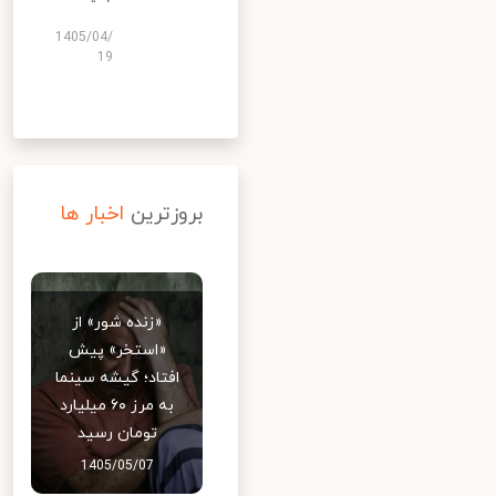
1405/04/
19
بروزترین
اخبار ها
«زنده شور» از
«استخر» پیش
افتاد؛ گیشه سینما
به مرز ۶۰ میلیارد
تومان رسید
1405/05/07