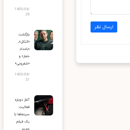
1405/04/
28
ارسال نظر
بازگشت
«کنکل»،
«بامداد
خمار» و
«شفرونی»
1405/04/
21
آغاز دوباره
فعالیت
سینماها با
یک فیلم
جدید