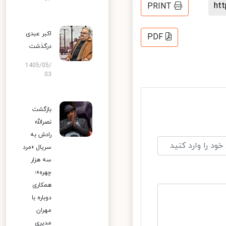
h
PRINT
اکبر عبدی
PDF
درگذشت
1405/05/
03
بازگشت
نصرالله
رادش به
سریال «مرد
سه هزار
چهره»؛
همکاری
دوباره با
مهران
مدیری