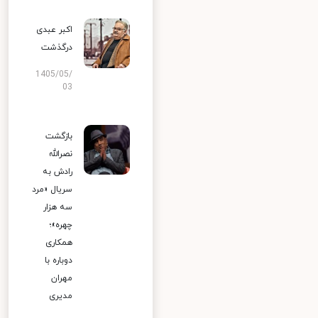
اکبر عبدی
درگذشت
1405/05/
03
بازگشت
نصرالله
رادش به
سریال «مرد
سه هزار
چهره»؛
همکاری
دوباره با
مهران
مدیری