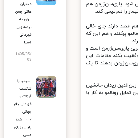
شود. پاری‌سن‌ژرمن هم
دختران
ار را هم‌تیمی کند.
هاکی چمن
ایران به
م قصد دارند جای خالی
نیمه‌نهایی
لدو پرکنند و هم این که
قهرمانی
.
آسیا
ی پاری‌سن‌ژرمن است و
1405/05/
فقیت بکند مقامات این
03
ری‌سن‌ژرمن بدهند تا یک
اسپانیا با
ین‌الدین زیدان جانشین
شکست
مایل رونالدو به کار با
آرژانتین
قهرمان جام
جهانی
۲۰۲۶ شد؛
پایان رویای
مسی