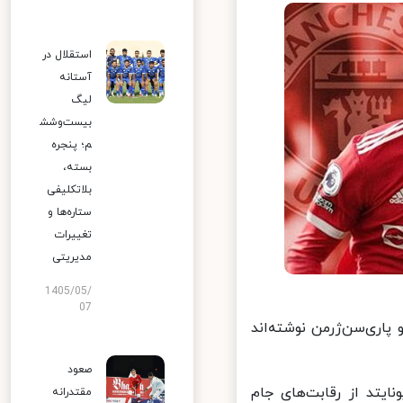
استقلال در
آستانه
لیگ
بیست‌وشش
م؛ پنجره
بسته،
بلاتکلیفی
ستاره‌ها و
تغییرات
مدیریتی
1405/05/
07
اری‌سن‌ژرمن نوشته‌اند
صعود
یتد از رقابت‌های جام
مقتدرانه