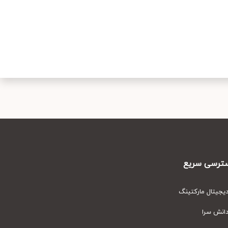
رسی سریع
یتال مارکتینگ
نش سرا