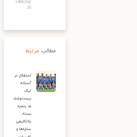
1405/04/
25
مطالب
مرتبط
استقلال در
آستانه
لیگ
بیست‌وشش
م؛ پنجره
بسته،
بلاتکلیفی
ستاره‌ها و
تغییرات