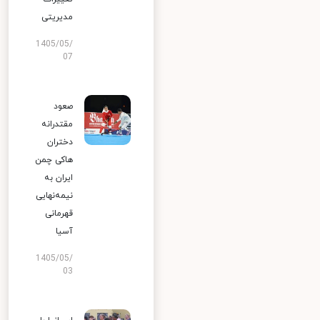
مدیریتی
1405/05/
07
صعود
مقتدرانه
دختران
هاکی چمن
ایران به
نیمه‌نهایی
قهرمانی
آسیا
1405/05/
03