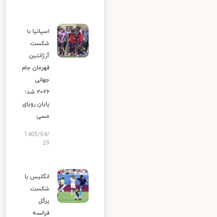
اسپانیا با
شکست
آرژانتین
قهرمان جام
جهانی
۲۰۲۶ شد؛
پایان رویای
مسی
1405/04/
29
انگلیس با
شکست
پرگل
فرانسه