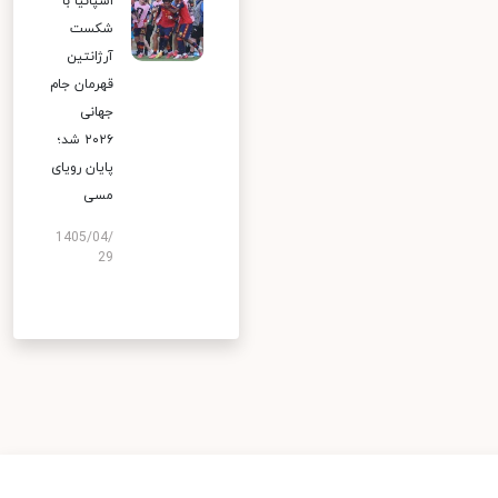
اسپانیا با
شکست
آرژانتین
قهرمان جام
جهانی
۲۰۲۶ شد؛
پایان رویای
مسی
1405/04/
29