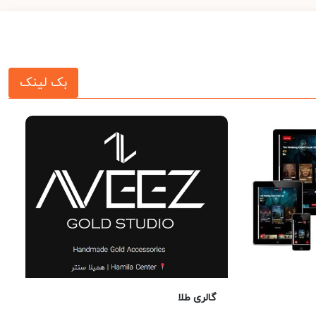
بک لینک
گالری طلا