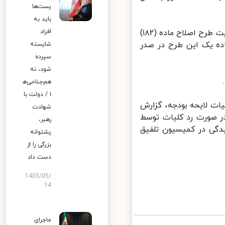
پست‌ها
باید به
نمایندگان مردم در جلسه علنی روز سه‌شنبه مجلس شورای اسلامی با دو فوریت طرح اصلاح ماده (۱۸۲)
افراد
ه یک این طرح در صدر
شایسته
سپرده
شود، نه
هم‌جناحی‌ه
ا / دولت با
ت لایحه بودجه، گزارش
شهادت
 صورت رد کلیات توسط
رهبر،
ی در کمیسیون تلفیق
پشتوانه
بزرگی را از
دست داد
1405/05/
14
ماجرای