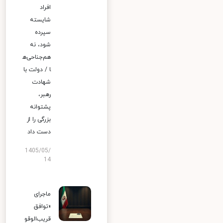
افراد
شایسته
سپرده
شود، نه
هم‌جناحی‌ه
ا / دولت با
شهادت
رهبر،
پشتوانه
بزرگی را از
دست داد
1405/05/
14
ماجرای
«توافق
قریب‌الوقو