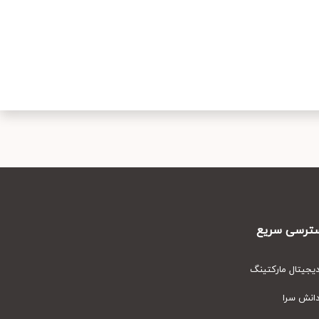
رسی سریع
یتال مارکتینگ
نش سرا