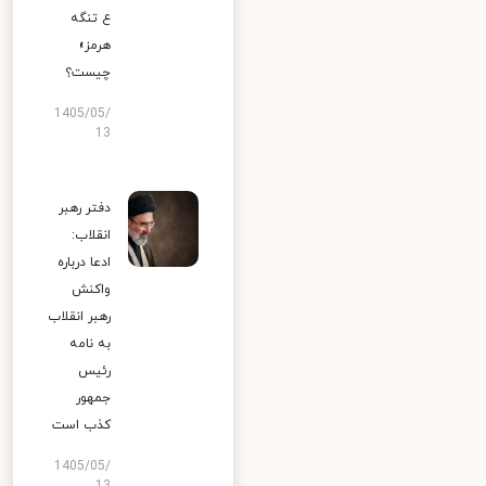
ع تنگه
هرمز»
چیست؟
1405/05/
13
دفتر رهبر
انقلاب:
ادعا درباره
واکنش
رهبر انقلاب
به نامه
رئیس
جمهور
کذب است
1405/05/