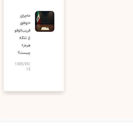
ماجرای
«توافق
قریب‌الوقو
ع تنگه
هرمز»
چیست؟
1405/05/
13