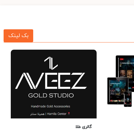
بک لینک
گالری طلا