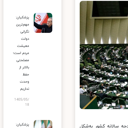
پزشکیان:
مهم‌ترین
نگرانی
دولت
معیشت
مردم است؛
مصلحتی
بالاتر از
حفظ
وحدت
نداریم
1405/05/
18
پزشکیان:
 سالانه کشور به‌شکل