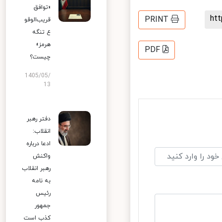
«توافق
h
PRINT
قریب‌الوقو
ع تنگه
هرمز»
PDF
چیست؟
1405/05/
13
دفتر رهبر
انقلاب:
ادعا درباره
واکنش
رهبر انقلاب
به نامه
رئیس
جمهور
کذب است