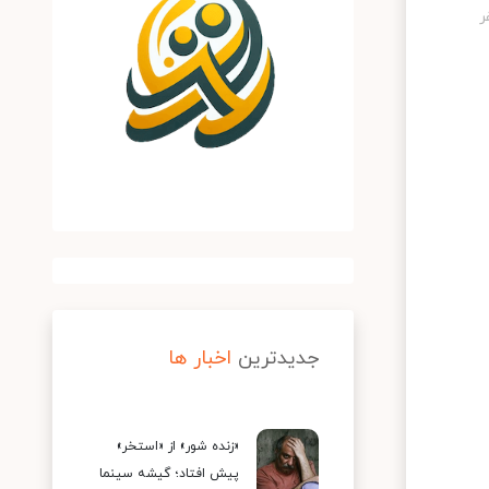
جدیدترین
اخبار ها
«زنده شور» از «استخر»
پیش افتاد؛ گیشه سینما