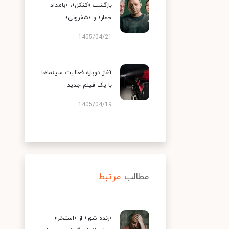
بازگشت «کنکل»، «بامداد
خمار» و «شفرونی»
1405/04/21
آغاز دوباره فعالیت سینماها
با یک فیلم جدید
1405/04/19
مطالب
مرتبط
«زنده شور» از «استخر»