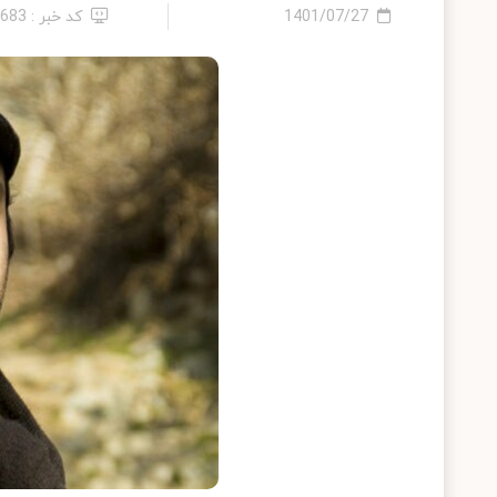
1401/07/27
کد خبر : 1683