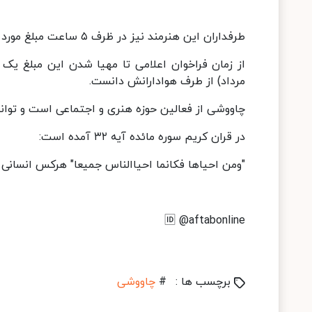
طرفداران این هنرمند نیز در ظرف ۵ ساعت مبلغ مورد نظر را مهیا و باعث شاد کردن مادر این زندانی شدند.
از زمان فراخوان اعلامی تا مهیا شدن این مبلغ یک
مرداد) از طرف هوادارانش دانست.
چاووشی از فعالین حوزه هنری و اجتماعی است و توانس
در قران کریم سوره مائده آیه ۳۲ آمده است:
"ومن احیاها فکانما احیاالناس جمیعا" هرکس انسانی ر
🆔 @aftabonline
برچسب ها :
#
چاووشی