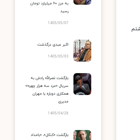
به مرز ۶۰ میلیارد تومان
رسید
1405/05/07
شتم
اکبر عبدی درگذشت
1405/05/03
بازگشت نصرالله رادش به
سریال «مرد سه هزار چهره»؛
همکاری دوباره با مهران
مدیری
1405/04/28
بازگشت «کنکل»، «بامداد