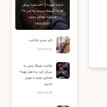
«زنده شور» از «استخر» پیش
افتاد؛ گیشه سینما به مرز ۶۰
میلیارد تومان رسید
1405/05/07
اکبر عبدی درگذشت
1405/05/03
بازگشت نصرالله رادش به
سریال «مرد سه هزار چهره»؛
همکاری دوباره با مهران
مدیری
1405/04/28