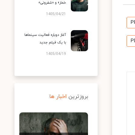
خمار» و «شفرونی»
1405/04/21
P
آغاز دوباره فعالیت سینماها
P
با یک فیلم جدید
1405/04/19
بروزترین
اخبار ها