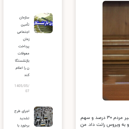
سازمان
تأمین
اجتماعی
زمان
پرداخت
معوقات
بازنشستگا
ن را اعلام
کند
1405/05/
07
اجرای طرح
محسن هاشمی در صفحه شخصی خود نوشت: در اوج گیری دوباره کرونا تقصیر مردم ۳۰ درصد و سهم
تشدید
 به ویروس رانت داد. من
برخورد با