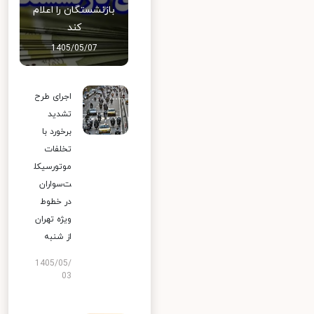
بازنشستگان را اعلام
کند
1405/05/07
اجرای طرح
تشدید
برخورد با
تخلفات
موتورسیکل
ت‌سواران
در خطوط
ویژه تهران
از شنبه
1405/05/
03