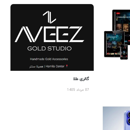
گالری طلا
07 مرداد 1405