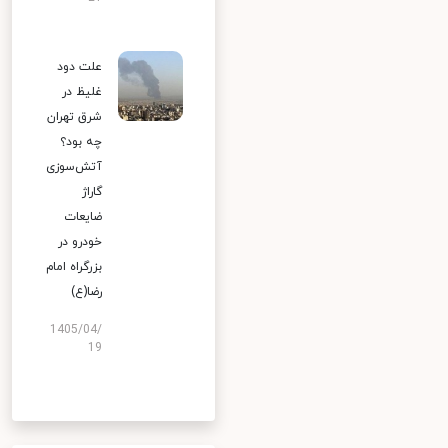
علت دود
غلیظ در
شرق تهران
چه بود؟
آتش‌سوزی
گاراژ
ضایعات
خودرو در
بزرگراه امام
رضا(ع)
1405/04/
19