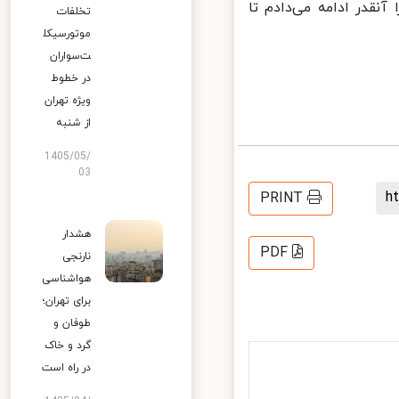
قدر ادامه می‌دادم تا
تخلفات
موتورسیکل
ت‌سواران
در خطوط
ویژه تهران
از شنبه
1405/05/
03
PRINT
هشدار
PDF
نارنجی
هواشناسی
برای تهران؛
طوفان و
گرد و خاک
در راه است