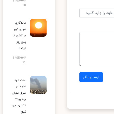
1405/04/
28
ماندگاری
هوای گرم
در کشور تا
پنج روز
آینده
1405/04/
21
ارسال نظر
علت دود
غلیظ در
شرق تهران
چه بود؟
آتش‌سوزی
گاراژ