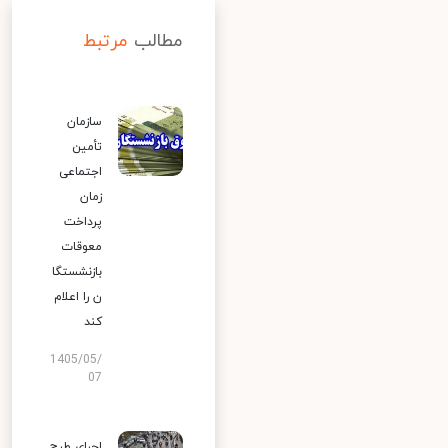
مطالب
مرتبط
سازمان
تأمین
اجتماعی
زمان
پرداخت
معوقات
بازنشستگا
ن را اعلام
کند
1405/05/
07
اجرای طرح