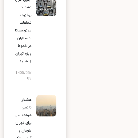
تشدید
برخورد با
تخلفات
موتورسیکل
ت‌سواران
در خطوط
ویژه تهران
از شنبه
1405/05/
03
هشدار
نارنجی
هواشناسی
برای تهران؛
طوفان و