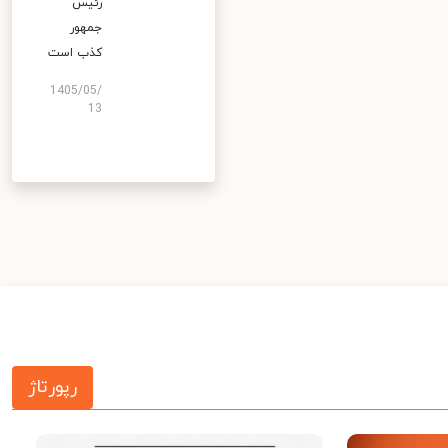
رئیس
جمهور
کذب است
1405/05/
13
رپورتاژ