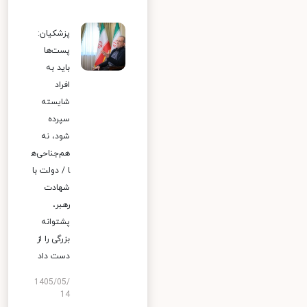
پزشکیان:
پست‌ها
باید به
افراد
شایسته
سپرده
شود، نه
هم‌جناحی‌ه
ا / دولت با
شهادت
رهبر،
پشتوانه
بزرگی را از
دست داد
1405/05/
14