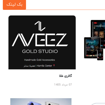
بک لینک
گالری طلا
07 مرداد 1405