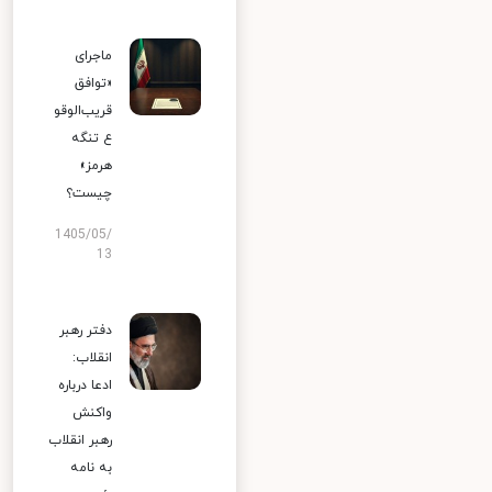
ماجرای
«توافق
قریب‌الوقو
ع تنگه
هرمز»
چیست؟
1405/05/
13
دفتر رهبر
انقلاب:
ادعا درباره
واکنش
رهبر انقلاب
به نامه