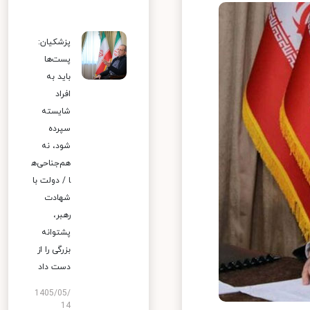
پزشکیان:
پست‌ها
باید به
افراد
شایسته
سپرده
شود، نه
هم‌جناحی‌ه
ا / دولت با
شهادت
رهبر،
پشتوانه
بزرگی را از
دست داد
1405/05/
14