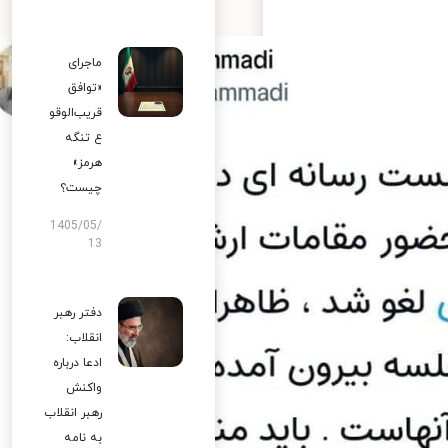
ماجرای
«توافق
قریب‌الوقو
ع تنگه
هرمز»
چیست؟
1405/05/
13
دفتر رهبر
انقلاب:
ادعا درباره
واکنش
رهبر انقلاب
به نامه