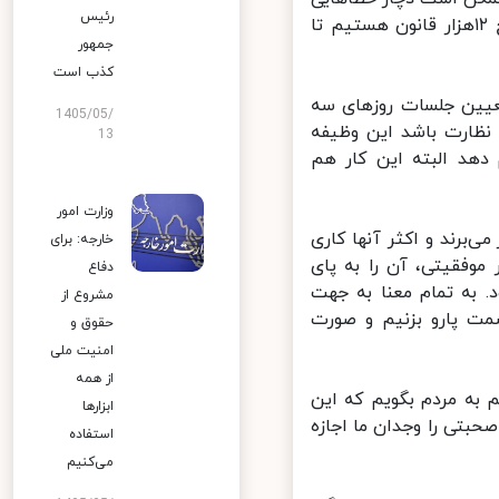
رئیس
باشد، بنابراین حدود ۴ ماه است که از طریق هوش مصنوعی در حال تنقیح ۱۲هزار قانون هستیم تا
جمهور
کذب است
عیین جلسات روزهای سه
1405/05/
نظارت باشد این وظیفه
13
هد البته این کار هم
وزارت امور
برند و اکثر آنها کاری
خارجه: برای
وفقیتی، آن را به پای
دفاع
به تمام معنا به جهت
مشروع از
ت پارو بزنیم و صورت
حقوق و
امنیت ملی
از همه
 به مردم بگویم که این
ابزارها
بتی را وجدان ما اجازه
استفاده
می‌کنیم