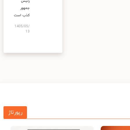
رئیس
جمهور
کذب است
1405/05/
13
رپورتاژ