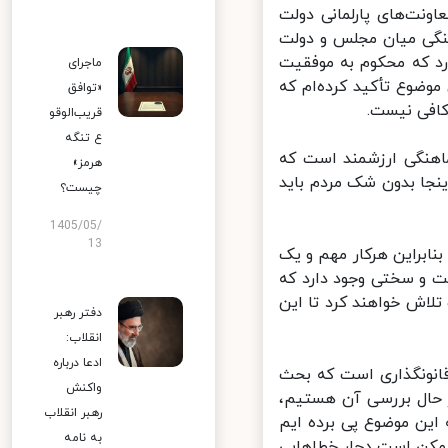
نت‌های پارلمانی دولت
 هماهنگی میان مجلس و دولت
رد که محکوم به موفقیت
ماجرای
وضوع تأکید کرده‌ام که
«توافق
افی نیست.
قریب‌الوقو
ع تنگه
هنگی ارزشمند است که
هرمز»
جا بدون شک مردم باید
چیست؟
1405/05/
13
براین هرکار مهم و یک
 و سختی وجود دارد که
لاش خواهند کرد تا این
دفتر رهبر
انقلاب:
ادعا درباره
انونگذاری است که بحث
واکنش
 حال بررسی آن هستیم،
رهبر انقلاب
ین موضوع پی برده ایم
به نامه
ممکن است دچار خطاهایی