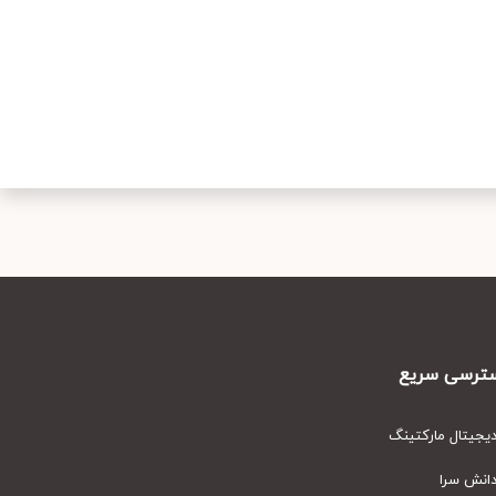
رسی سریع
یتال مارکتینگ
نش سرا