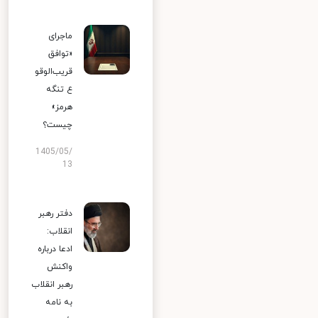
ماجرای
«توافق
قریب‌الوقو
ع تنگه
هرمز»
چیست؟
1405/05/
13
دفتر رهبر
انقلاب:
ادعا درباره
واکنش
رهبر انقلاب
به نامه