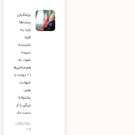
پزشکیان:
پست‌ها
باید به
افراد
شایسته
سپرده
شود، نه
هم‌جناحی‌ه
ا / دولت با
شهادت
رهبر،
پشتوانه
بزرگی را از
دست داد
1405/05/
14