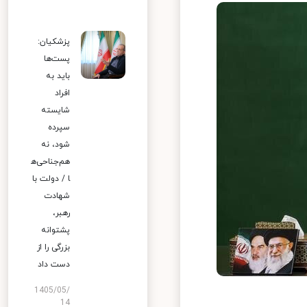
پزشکیان:
پست‌ها
باید به
افراد
شایسته
سپرده
شود، نه
هم‌جناحی‌ه
ا / دولت با
شهادت
رهبر،
پشتوانه
بزرگی را از
دست داد
1405/05/
14