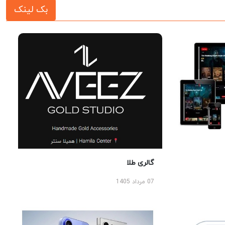
بک لینک
گالری طلا
07 مرداد 1405