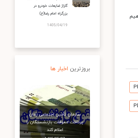
گاراژ ضایعات خودرو در
بزرگراه امام رضا(ع)
هیم
1405/04/19
بروزترین
اخبار ها
P
P
سازمان تأمین اجتماعی زمان
پرداخت معوقات بازنشستگان را
اعلام کند