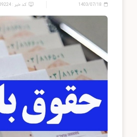
1403/07/18
کد خبر : 2409224