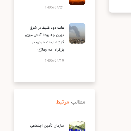
1405/04/21
علت دود غلیظ در شرق
تهران چه بود؟ آتش‌سوزی
گاراژ ضایعات خودرو در
بزرگراه امام رضا(ع)
1405/04/19
مطالب
مرتبط
سازمان تأمین اجتماعی