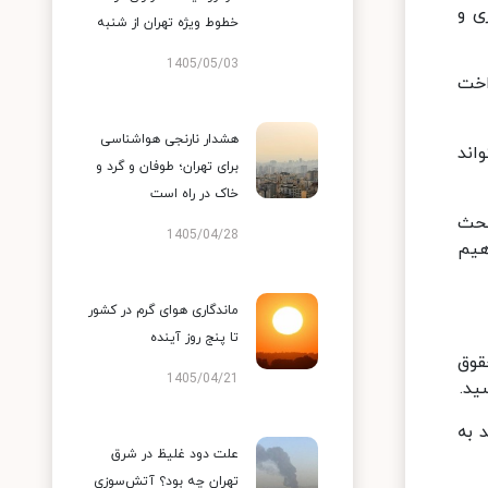
 خریداری و
خطوط ویژه تهران از شنبه
1405/05/03
داخت
هشدار نارنجی هواشناسی
اند
برای تهران؛ طوفان و گرد و
خاک در راه است
بحث
1405/04/28
هیم
ماندگاری هوای گرم در کشور
تا پنج روز آینده
 حقوق
1405/04/21
 به
علت دود غلیظ در شرق
تهران چه بود؟ آتش‌سوزی