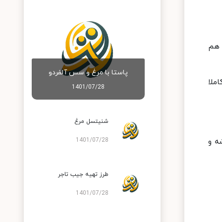
 هم
پاستا با مرغ و سس آلفردو
املا
1401/07/28
شنیتسل مرغ
ه و
1401/07/28
طرز تهیه جیب تاجر
1401/07/28