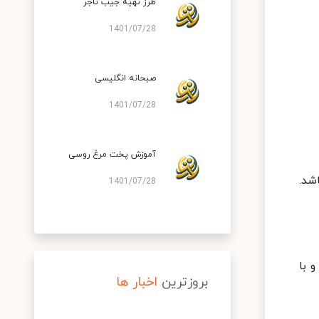
طرز تهیه جیب تاجر
1401/07/28
صبحانه انگلیسی
1401/07/28
آموزش پخت مرغ روسی
ی باید ۲ الی ۴ سانتیمتر باشد.
1401/07/28
 با
بروزترین
اخبار ها