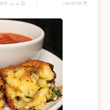
1401/07/28
کد خبر : 13870