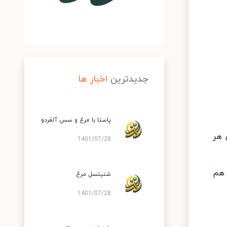
جدیدترین
اخبار ها
پاستا با مرغ و سس آلفردو
 هر
1401/07/28
 هم
شنیتسل مرغ
1401/07/28