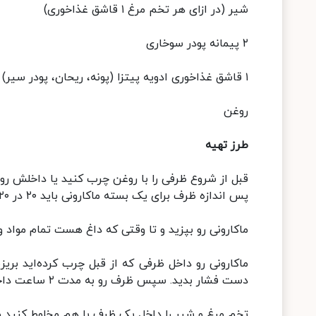
شیر (در ازای هر تخم مرغ ۱ قاشق غذاخوری)
۲ پیمانه پودر سوخاری
۱ قاشق غذاخوری ادویه پیتزا (پونه، ریحان، پودر سیر)
روغن
طرز تهیه
پس اندازه ظرف برای یک بسته ماکارونی باید ۲۰ در ۲۰ باشد.
ماکارونی رو بپزید و تا وقتی که داغ هست تمام مواد 
ماکارونی رو داخل ظرفی که از قبل چرب کرده‌‌اید بریز
دست فشار بدید. سپس ظرف رو به مدت ۲ ساعت داخل یخچال بزارید. اگه یک شب داخل یخچال بماند بهتر است.
تخم مرغ و شیر را داخل یک ظرف با هم مخلوط کنید و د