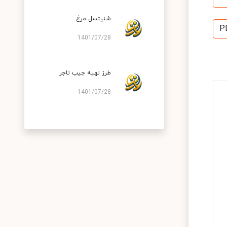
شنیتسل مرغ
P
1401/07/28
طرز تهیه جیب تاجر
1401/07/28