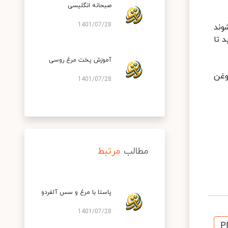
صبحانه انگلیسی
1401/07/28
وند
 تا
آموزش پخت مرغ روسی
وغن
1401/07/28
مطالب
مرتبط
پاستا با مرغ و سس آلفردو
1401/07/28
P