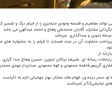
تواند مفاهیم و فلسفه وجودی متمایزی را از فیلم درک و تفسیر کن
ارگردانی مشترك آقایان محمدعلي وهاج و محمد عبدالهي می باشد.
ر مرحله تدوین و صداگذاری میباشد
 پرداخت متفاوت آن در صدد هستند تا فیلم را به جشنواره های مع
ود.
رتند از
تباطات رسانه ای :علیرضا نیاکان تدوين: حسين وهاج صدا گزاری .ا
فاری گریمور.فاطمه محمودی و الهه محمودی .صدابردار.مهدی محمدی
لو، سحر ديده ور، الهام ملك مختار، بهار جهانبانی لازم به ذکراست
های نمایشی(تآتر )ميباشند.