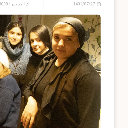
1401/07/27
کد خبر : 13088