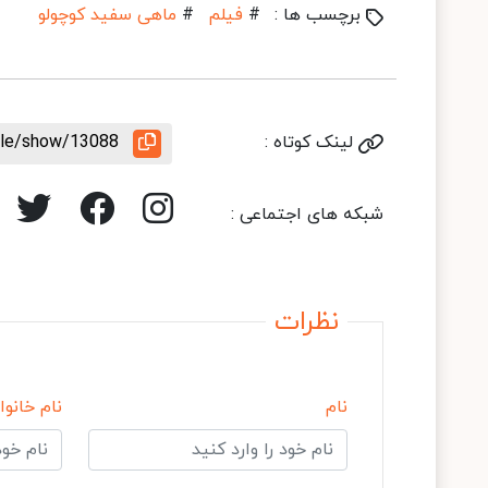
برچسب ها :
#
فیلم
#
ماهی سفيد كوچولو
لینک کوتاه :
icle/show/13088
شبکه های اجتماعی :
نظرات
نام
نام خانوا