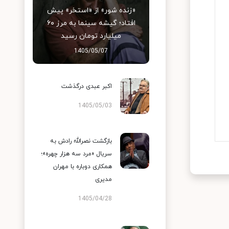
«زنده شور» از «استخر» پیش
افتاد؛ گیشه سینما به مرز ۶۰
میلیارد تومان رسید
1405/05/07
اکبر عبدی درگذشت
1405/05/03
بازگشت نصرالله رادش به
سریال «مرد سه هزار چهره»؛
همکاری دوباره با مهران
مدیری
1405/04/28