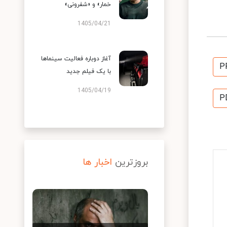
خمار» و «شفرونی»
1405/04/21
آغاز دوباره فعالیت سینماها
P
با یک فیلم جدید
1405/04/19
P
بروزترین
اخبار ها