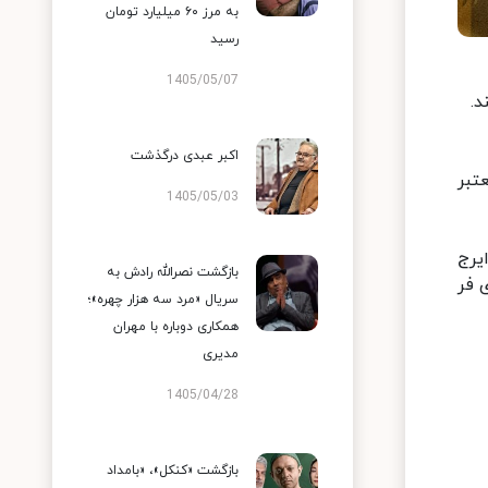
به مرز ۶۰ میلیارد تومان
رسید
1405/05/07
د.
اکبر عبدی درگذشت
تبر
1405/05/03
یرج
بازگشت نصرالله رادش به
 فر
سریال «مرد سه هزار چهره»؛
همکاری دوباره با مهران
مدیری
1405/04/28
بازگشت «کنکل»، «بامداد