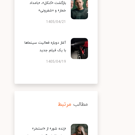
بازگشت «کنکل»، «بامداد
خمار» و «شفرونی»
1405/04/21
آغاز دوباره فعالیت سینماها
با یک فیلم جدید
1405/04/19
مطالب
مرتبط
«زنده شور» از «استخر»