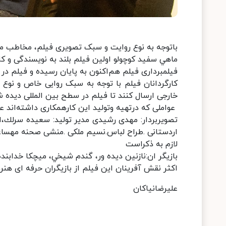
باتوجه به نوع روایت و سبک تصویری فیلم، مخاطب می 
ماهي سفيد كوچولو اولين فيلم بلند به نویسندگی و ک
فیلمبرداری فیلم هم‌اکنون به پایان رسیده و فیلم د
کارگردانان فیلم با توجه به سبک روایی خاص و نوع
خارجی ارسال کنند تا فیلم در سطح بین المللی دیده ش
عواملی که درتهیه وتولید این کارهمکاری داشته‌اند عبا
تصويربردار: مهدی رشيدی مدير توليد: سعيده سرلك،ار
اردستانی .طراح لباس.نسیم ملکی .منشی صحنه مهساغ
لازم به ذکراست
بازیگر ان:نازنين ديده ور، گندم شيخي، ميچكا خدابنده 
اكثر نقش آفرينان اين فيلم از بازيگران حرفه ای هنر
علیرضانیاکان