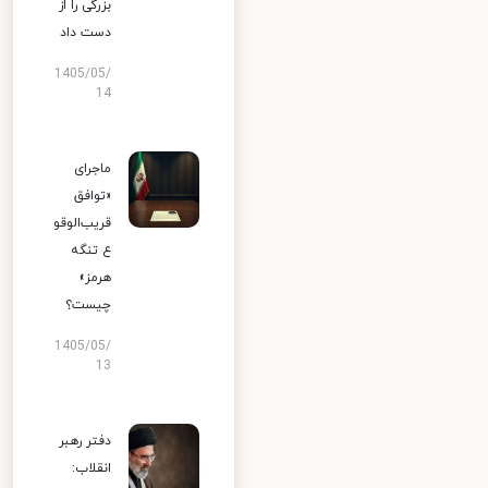
بزرگی را از
دست داد
1405/05/
14
ماجرای
«توافق
قریب‌الوقو
ع تنگه
هرمز»
چیست؟
1405/05/
13
دفتر رهبر
انقلاب: