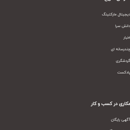
یتال مارکتینگ
نش سرا
ار
رسانه ای
دشگری
دکست
ری در کسب و کار
ی رایگان