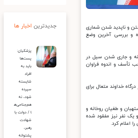
جدیدترین
اخبار ها
ختن و ناپدید شدن شماری
 و بررسی آخرین وضع
پزشکیان:
ه و جاری شدن سیل در
پست‌ها
تأسف و اندوه فراوان
باید به
افراد
شایسته
گاه خداوند متعال برای
سپرده
شود، نه
هم‌جناحی‌ه
بان و طغیان روخانه و
ا / دولت با
از دست دادند و یک نفر نیز مفقود شده
شهادت
رهبر،
پشتوانه