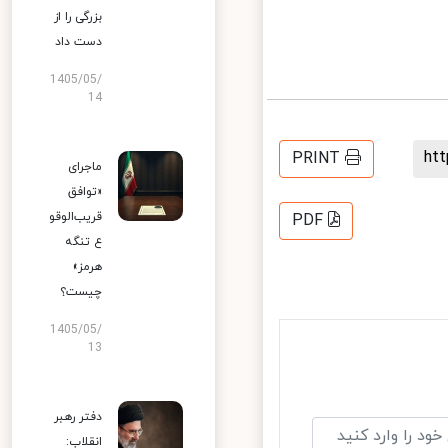
بزرگی را از
دست داد
1405/05/
14
h
PRINT
ماجرای
«توافق
قریب‌الوقو
PDF
ع تنگه
هرمز»
چیست؟
1405/05/
13
دفتر رهبر
انقلاب: