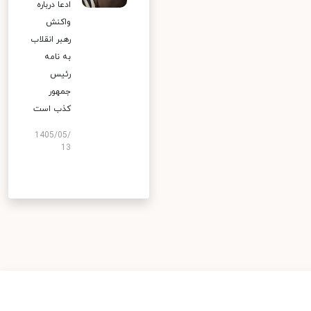
ادعا درباره
واکنش
رهبر انقلاب
به نامه
رئیس
جمهور
کذب است
1405/05/
13