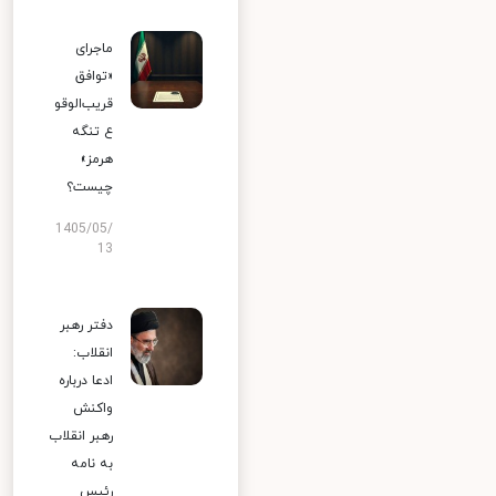
ماجرای
«توافق
قریب‌الوقو
ع تنگه
هرمز»
چیست؟
1405/05/
13
دفتر رهبر
انقلاب:
ادعا درباره
واکنش
رهبر انقلاب
به نامه
رئیس