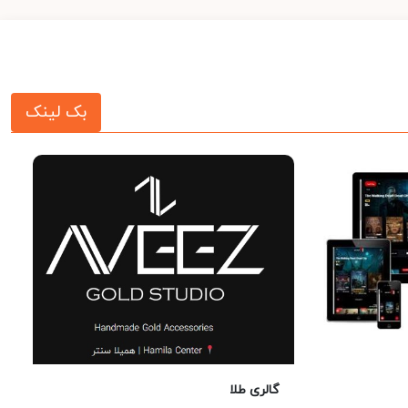
بک لینک
گالری طلا