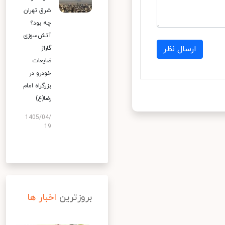
شرق تهران
چه بود؟
آتش‌سوزی
ارسال نظر
گاراژ
ضایعات
خودرو در
بزرگراه امام
رضا(ع)
1405/04/
19
بروزترین
اخبار ها