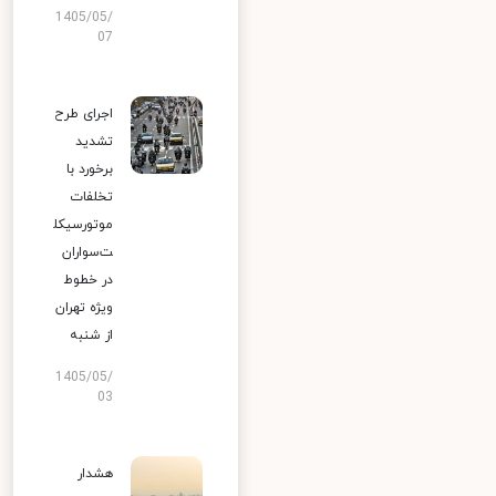
1405/05/
07
اجرای طرح
تشدید
برخورد با
تخلفات
موتورسیکل
ت‌سواران
در خطوط
ویژه تهران
از شنبه
1405/05/
03
هشدار