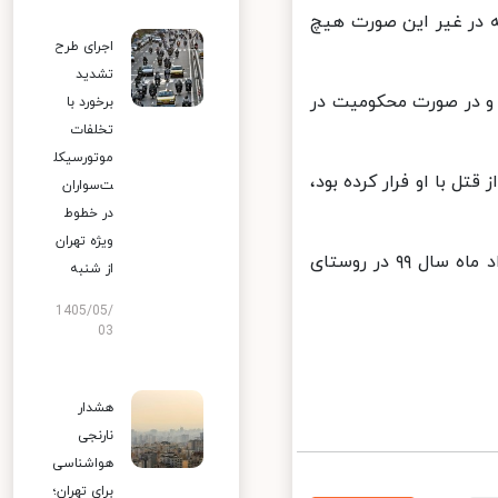
 در غیر این صورت هیچ
اجرای طرح
تشدید
 در صورت محکومیت در
برخورد با
تخلفات
موتورسیکل
ل با او فرار کرده بود،
ت‌سواران
در خطوط
ویژه تهران
رومینا اشرفی، دختر نوجوان ۱۳ ساله تالشی متولد ۱۳۸۵ بود که در اول خرداد ماه سال ۹۹ در روستای
از شنبه
1405/05/
03
هشدار
نارنجی
هواشناسی
برای تهران؛