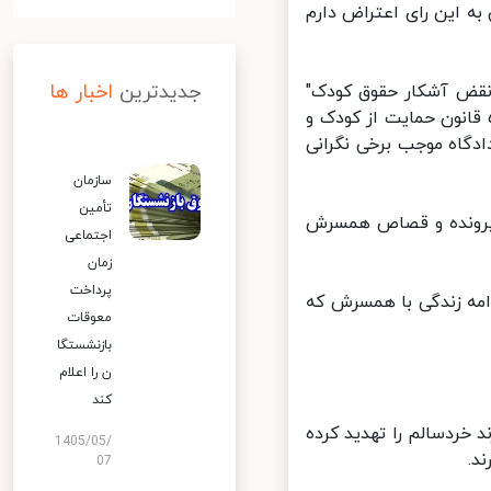
ه این رای اعتراض دارم
جدیدترین
اخبار ها
 نقض آشکار حقوق کودک"
رده و گفته می شد که به دلیل ماهیت جرم، دادستان "مطابق با ماده ۵ قانون حمایت از کودک و
دگاه موجب برخی نگرانی
سازمان
تأمین
 پرونده و قصاص همسرش
اجتماعی
زمان
پرداخت
ی به ادامه زندگی با همسرش که
معوقات
بازنشستگا
ن را اعلام
کند
خردسالم را تهدید کرده
1405/05/
.
07