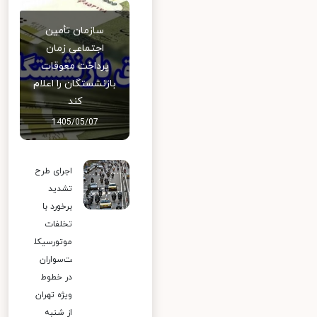
سازمان تأمین
اجتماعی زمان
پرداخت معوقات
بازنشستگان را اعلام
کند
1405/05/07
اجرای طرح
تشدید
برخورد با
تخلفات
موتورسیکل
ت‌سواران
در خطوط
ویژه تهران
از شنبه