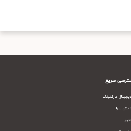
رسی سریع
یتال مارکتینگ
نش سرا
ار