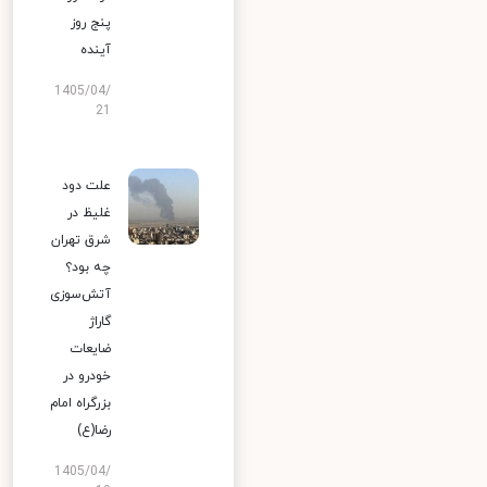
پنج روز
آینده
1405/04/
21
علت دود
غلیظ در
شرق تهران
چه بود؟
آتش‌سوزی
گاراژ
ضایعات
خودرو در
بزرگراه امام
رضا(ع)
1405/04/