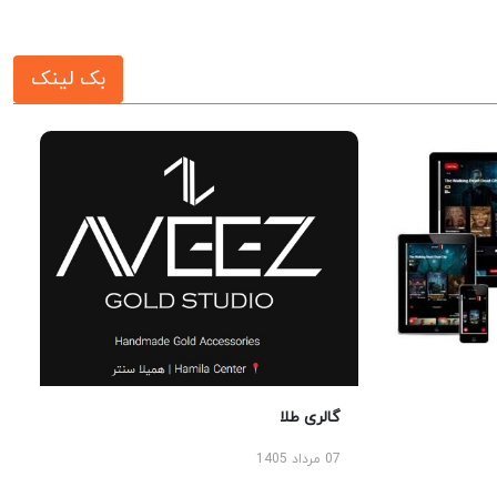
بک لینک
گالری طلا
07 مرداد 1405