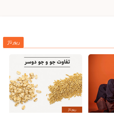
رپورتاژ
رپورتاژ