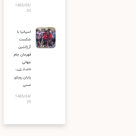
1405/05/
03
اسپانیا با
شکست
آرژانتین
قهرمان جام
جهانی
۲۰۲۶ شد؛
پایان رویای
مسی
1405/04/
29