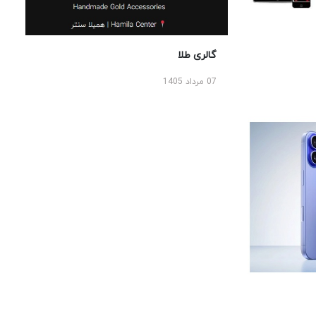
گالری طلا
07 مرداد 1405