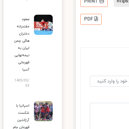
http
PRINT
PDF
صعود
مقتدرانه
دختران
هاکی چمن
ایران به
نیمه‌نهایی
قهرمانی
آسیا
1405/05/
03
اسپانیا با
شکست
آرژانتین
قهرمان جام