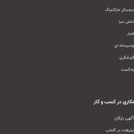
یتال مارکتینگ
نش سرا
ار
رسانه ای
دشگری
دکست
ری در کسب و کار
ی رایگان
یغات در آفتاب