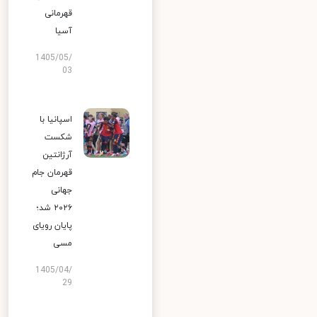
قهرمانی
آسیا
1405/05/
03
اسپانیا با
شکست
آرژانتین
قهرمان جام
جهانی
۲۰۲۶ شد؛
پایان رویای
مسی
1405/04/
29