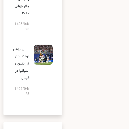
جام جهانی
۲۰۲۶
1405/04/
28
مسی بازهم
درخشید /
آرژانتین و
اسپانیا در
فینال
1405/04/
25