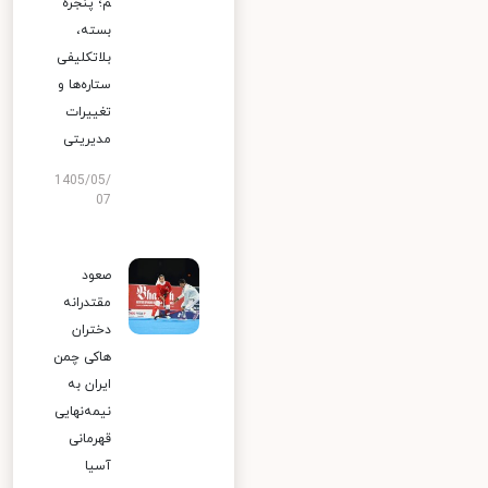
م؛ پنجره
بسته،
بلاتکلیفی
ستاره‌ها و
تغییرات
مدیریتی
1405/05/
07
صعود
مقتدرانه
دختران
هاکی چمن
ایران به
نیمه‌نهایی
قهرمانی
آسیا