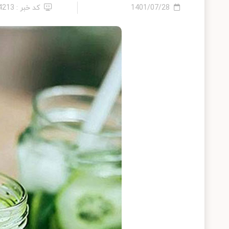
1401/07/28
کد خبر : 14213