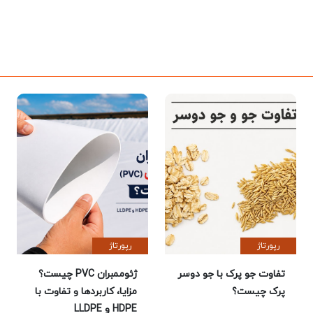
رپورتاژ
رپورتاژ
تفاوت جو پرک با جو دوسر
ژئوممبران PVC چیست؟
پرک چیست؟
مزایا، کاربردها و تفاوت با
HDPE و LLDPE