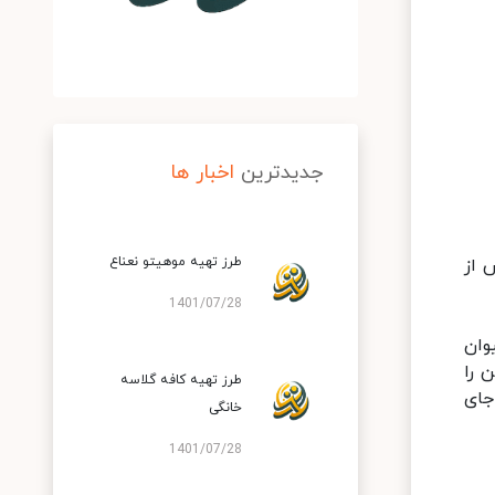
جدیدترین
اخبار ها
طرز تهیه موهیتو نعناع
 از
1401/07/28
وان
 را
طرز تهیه کافه گلاسه
به‌جای
خانگی
1401/07/28