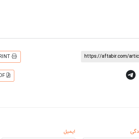
https://aftabir.com/art
RINT
DF
دگی
ایمیل