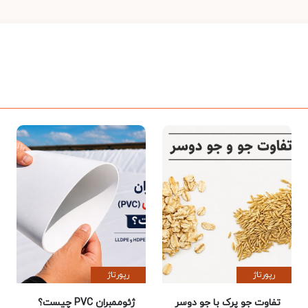
رپورتاژ
رپورتاژ
تفاوت جو پرک با جو دوسر
ژئوممبران PVC چیست؟