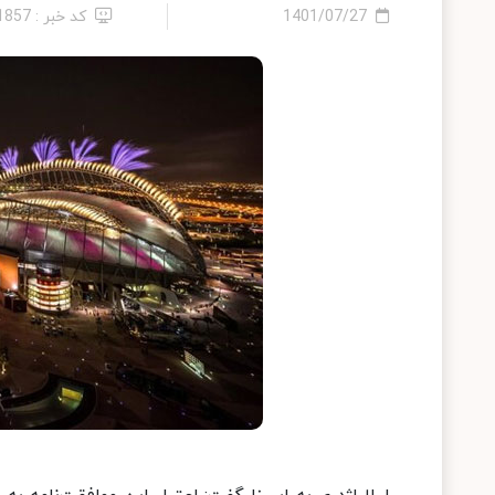
1401/07/27
کد خبر : 11857