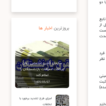
‌ یا دو
ابع
 از
بروزترین
اخبار ها
است
مدت
فرد
نظر
سازمان تأمین اجتماعی زمان
پرداخت معوقات بازنشستگان را
اعلام کند
بنی
دت ۲۰ روز را به شرط ثبت
1405/05/07
ده)
اجرای طرح تشدید برخورد با
انند
تخلفات