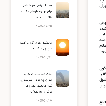
نچه
ران
هشدار نارنجی هواشناسی
برای تهران؛ طوفان و گرد و
خاک در راه است
انی
1405/04/28
شده
این
نند
ماندگاری هوای گرم در کشور
لام
تا پنج روز آینده
‌ها
1405/04/21
گوی
رادیویی درباره موافقت وزارت خارجه با لغو موقتی روادید ایران از مبدأ قطر توضیح داد: به دنبال جلساتی که از خردادماه ۱۳۹۹ با
علت دود غلیظ در شرق
شوق
تهران چه بود؟ آتش‌سوزی
 را
گاراژ ضایعات خودرو در
بزرگراه امام رضا(ع)
1405/04/19
باع