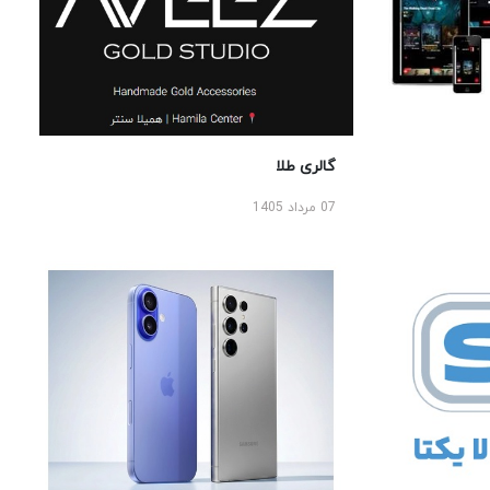
گالری طلا
07 مرداد 1405