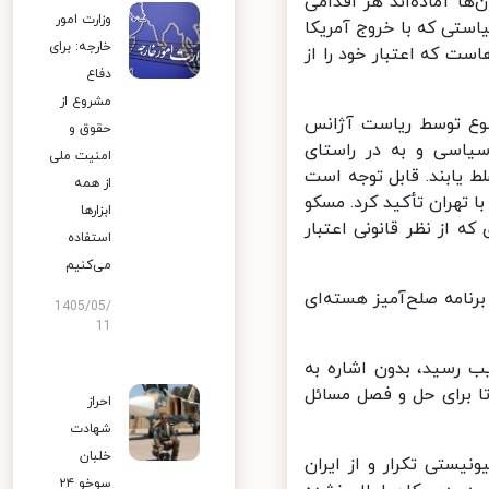
ا آماده‌اند هر اقدامی
وزارت امور
ستی که با خروج آمریکا
خارجه: برای
رب مدت‌هاست که اعتبار خود را از
دفاع
مشروع از
وع توسط ریاست آژانس
حقوق و
یاسی و به در راستای
امنیت ملی
یابند. قابل توجه است
از همه
 تهران تأکید کرد. مسکو
ابزارها
 از نظر قانونی اعتبار
استفاده
می‌کنیم
نامه صلح‌آمیز هسته‌ای
1405/05/
11
تنع و ۳ رای مخالف به تصویب رسید، بدون اشاره به
ا برای حل و فصل مسائل
احراز
شهادت
خلبان
ستی تکرار و از ایران
سوخو ۲۴