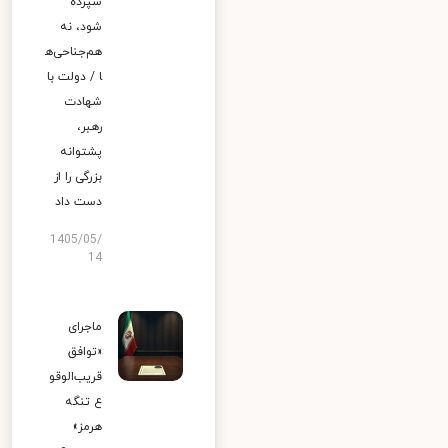
سپرده
شود، نه
هم‌جناحی‌ه
ا / دولت با
شهادت
رهبر،
پشتوانه
بزرگی را از
دست داد
1405/05/
14
ماجرای
«توافق
قریب‌الوقو
ع تنگه
هرمز»