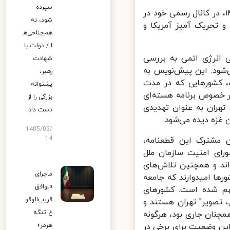
سپرده
ارت فدراسیون روسیه در تهران، در بیانیه‌ای که امروز یکشنبه ۴ آذر ۱۴۰۳، در کانال رسمی خود در
شود، نه
 تحریک آمیز آمریکا و
هم‌جناحی‌ه
ا / دولت با
س بین‌المللی انرژی اتمی به بررسی
شهادت
شود. این پیش‌نویس به
رهبر،
، کشورهایی که در مدت
پشتوانه
ر خصوص برنامه هسته‌ای
بزرگی را از
هران به عنوان تهدیدی
دست داد
غزه دیده می‌شود.
1405/05/
14
مشترک این قطعنامه،
دارند که به طور عمد به نقض‌های جدی قطعنامه ۲۲۳۱ شورای امنیت سازمان ملل
ند و همچنین تلاش‌های
ماجرای
ها امیدوارند که جامعه
«توافق
هم شده است. کشورهای
قریب‌الوقو
تصویر" تهران هستند و
ع تنگه
چنان جاری بود، هرگونه
هرمز»
ین وضعیت برای برخی در