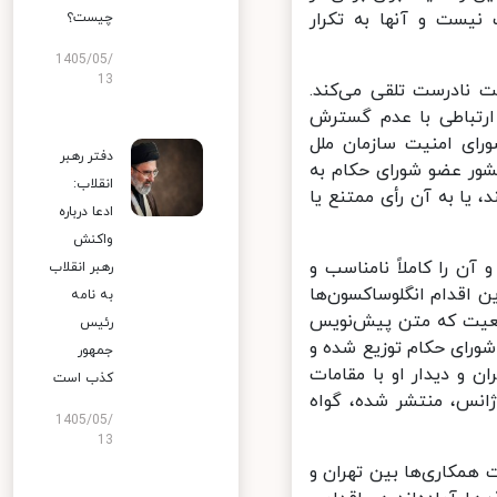
یست و آنها به تکرار
چیست؟
1405/05/
13
 نادرست تلقی می‌کند.
رتباطی با عدم گسترش
ای ندارد. با اینکه کشورهای غربی ناقض قطعنامه ۲۲۳۱ شورای امنیت سازمان ملل
دفتر رهبر
تصویب این "محصول" شدند، اما در واقعیت تنها ۱۹ از ۳۵ کشور عضو شورای حکام به
انقلاب:
ا به آن رأی ممتنع یا
ادعا درباره
واکنش
 را کاملاً نامناسب و
رهبر انقلاب
 اقدام انگلوساکسون‌ها
به نامه
عیت که متن پیش‌نویس
رئیس
رای حکام توزیع شده و
جمهور
 و دیدار او با مقامات
کذب است
انس، منتشر شده، گواه
1405/05/
13
همکاری‌ها بین تهران و