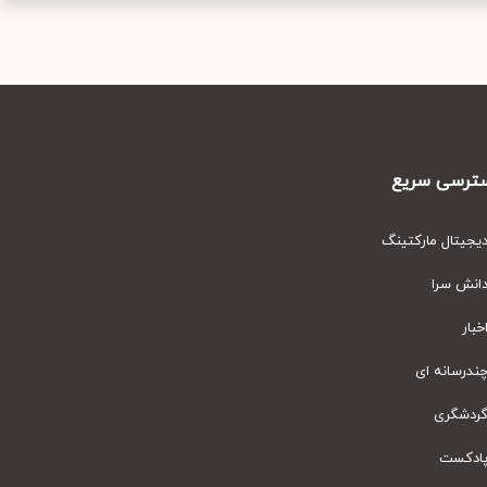
رسی سریع
یتال مارکتینگ
نش سرا
ار
رسانه ای
دشگری
دکست