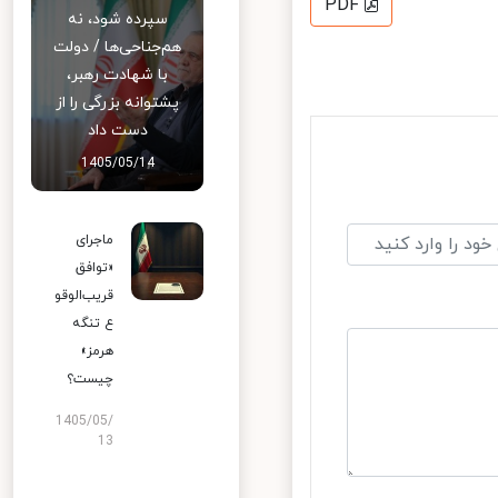
PDF
سپرده شود، نه
هم‌جناحی‌ها / دولت
با شهادت رهبر،
پشتوانه بزرگی را از
دست داد
1405/05/14
ماجرای
«توافق
قریب‌الوقو
ع تنگه
هرمز»
چیست؟
1405/05/
13