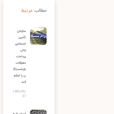
مطالب
مرتبط
سازمان
تأمین
اجتماعی
زمان
پرداخت
معوقات
بازنشستگا
ن را اعلام
کند
1405/05/
07
اجرای طرح