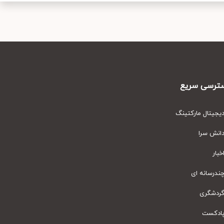
رسی سریع
یتال مارکتینگ
نش سرا
ار
رسانه ای
دشگری
دکست