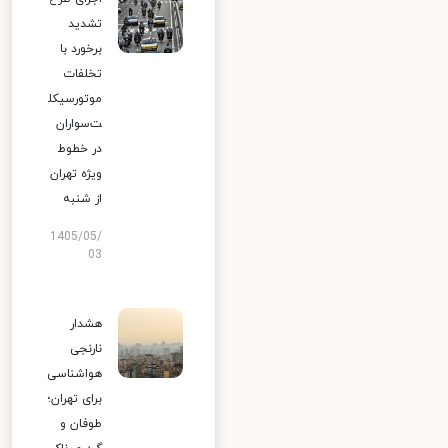
تشدید
برخورد با
تخلفات
موتورسیکل
ت‌سواران
در خطوط
ویژه تهران
از شنبه
1405/05/
03
هشدار
نارنجی
هواشناسی
برای تهران؛
طوفان و