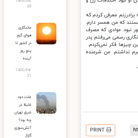
و نبود اختلافات زن و
1405/04/
28
رادرزنم معرفی کردم که
ستند که من همسر دارم.
ماندگاری
 نبود. موادی که مصرف
هوای گرم
گاری رسمی می‌رفتم پدر
در کشور تا
ن چیزها فکر نمی‌کردم.
پنج روز
رم نداشتم. من شرمنده
آینده
1405/04/
21
علت دود
غلیظ در
شرق تهران
چه بود؟
آتش‌سوزی
PRINT
گاراژ