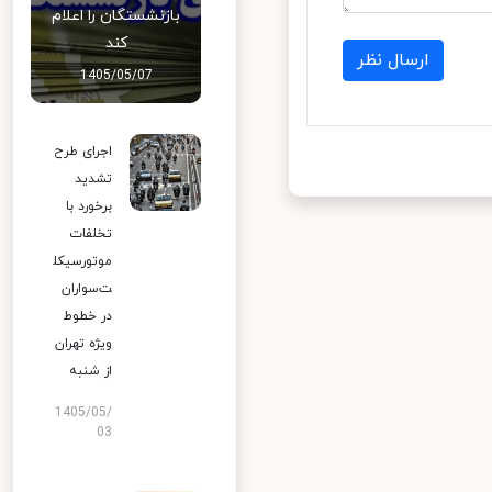
بازنشستگان را اعلام
کند
ارسال نظر
1405/05/07
اجرای طرح
تشدید
برخورد با
تخلفات
موتورسیکل
ت‌سواران
در خطوط
ویژه تهران
از شنبه
1405/05/
03