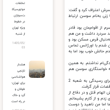
تخلفات
رش اعتراف کرد و گفت:
موتورسیکل
ی به‌نام سوسن ارتباط
ت‌سواران
در خطوط
از اقوام‌مان بود قادر
ویژه تهران
د سردرد داشت و من هم
از شنبه
دنبال قرص مسکن بود و
1405/05/
 شدم با اورژانس تماس
03
م حالش خوب بود اما به
ی‌ام نداشتم. به همین
هشدار
 خواستگاری سوسن هم
نارنجی
هواشناسی
پس‌ از اعترافات متهم و تکمیل تحقیقات، کیفرخواست صادر و پرونده برای رسیدگی به شعبه 2
برای تهران؛
ات قرار گرفت.
طوفان و
تهام قتل و در دفاع از
گرد و خاک
م و از کارم پشیمانم.
در راه است
اما من ناهید را دوست