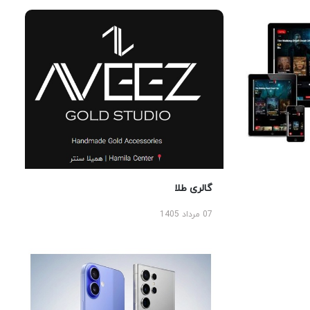
گالری طلا
07 مرداد 1405