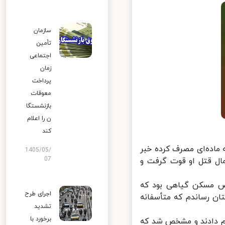
سازمان
تأمین
اجتماعی
زمان
پرداخت
معوقات
بازنشستگا
ن را اعلام
کند
ماده‌ای مصرف کرده خبر
1405/05/
07
ال قتل او قوت گرفت و
ص مسکن گیاهی بود که
اجرای طرح
ن رساندم که متأسفانه
تشدید
برخورد با
 دادند و مشخص شد که