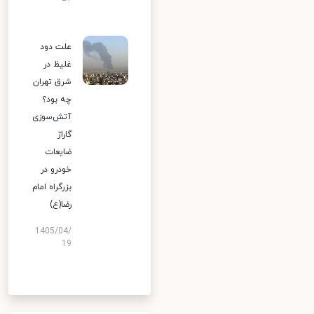
علت دود
غلیظ در
شرق تهران
چه بود؟
آتش‌سوزی
گاراژ
ضایعات
خودرو در
بزرگراه امام
رضا(ع)
1405/04/
19