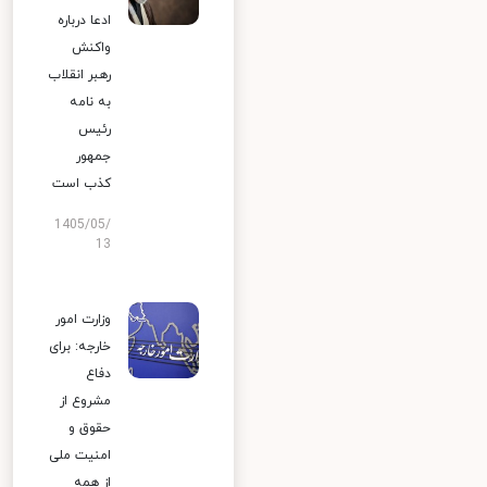
ادعا درباره
واکنش
رهبر انقلاب
به نامه
رئیس
جمهور
کذب است
1405/05/
13
وزارت امور
خارجه: برای
دفاع
مشروع از
حقوق و
امنیت ملی
از همه