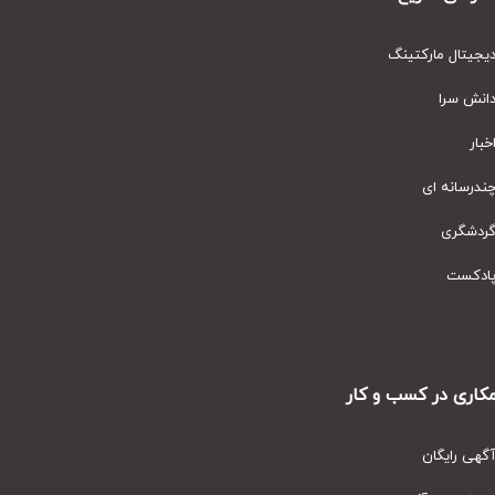
یتال مارکتینگ
نش سرا
ار
رسانه ای
دشگری
دکست
ری در کسب و کار
ی رایگان