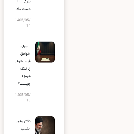
بزرگی را از
دست داد
1405/05/
14
ماجرای
«توافق
قریب‌الوقو
ع تنگه
هرمز»
چیست؟
1405/05/
13
دفتر رهبر
انقلاب: