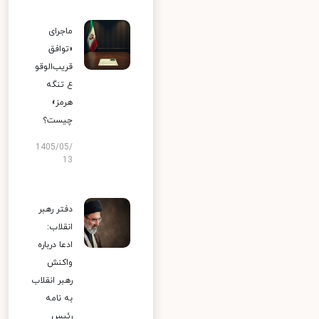
ماجرای
«توافق
قریب‌الوقو
ع تنگه
هرمز»
چیست؟
1405/05/
13
دفتر رهبر
انقلاب:
ادعا درباره
واکنش
رهبر انقلاب
به نامه
رئیس