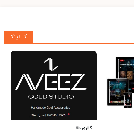
بک لینک
گالری طلا