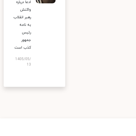
ادعا درباره
واکنش
رهبر انقلاب
به نامه
رئیس
جمهور
کذب است
1405/05/
13