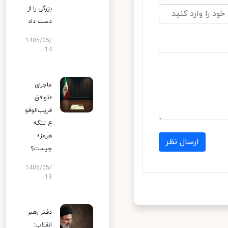
بزرگی را از
دست داد
1405/05/
14
ماجرای
«توافق
قریب‌الوقو
ع تنگه
هرمز»
ارسال نظر
چیست؟
1405/05/
13
دفتر رهبر
انقلاب: