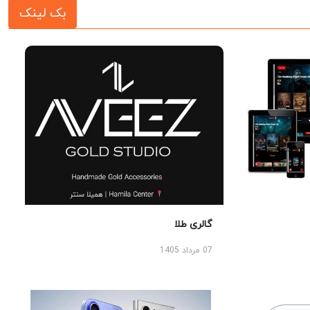
بک لینک
گالری طلا
07 مرداد 1405