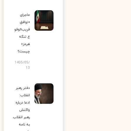
ماجرای
«توافق
قریب‌الوقو
ع تنگه
هرمز»
چیست؟
1405/05/
13
دفتر رهبر
انقلاب:
ادعا درباره
واکنش
رهبر انقلاب
به نامه