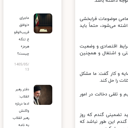
ه داشته باشد.
امی موضوعات فرابخشی
ماجرای
 می‌شود، حتماً باید
«توافق
قریب‌الوقو
ع تنگه
رایط اقتصادی و وضعیت
هرمز»
ی و اشتغال و همچنین
چیست؟
1405/05/
13
یه و کار گفت: ما مشکل
 را حل کند.
دفتر رهبر
و تلقی دخالت در امور
انقلاب:
ادعا درباره
واکنش
 تضمینی گندم که روز
رهبر انقلاب
دم این طور نباشد که
به نامه