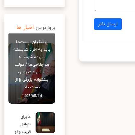
ارسال نظر
بروزترین
اخبار ها
پزشکیان: پست‌ها
باید به افراد شایسته
سپرده شود، نه
هم‌جناحی‌ها / دولت
با شهادت رهبر،
پشتوانه بزرگی را از
دست داد
1405/05/14
ماجرای
«توافق
قریب‌الوقو