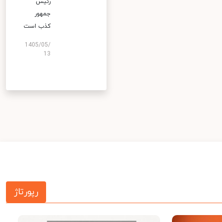
رئیس
جمهور
کذب است
1405/05/
13
رپورتاژ