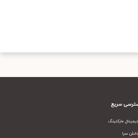
رسی سریع
یتال مارکتینگ
نش سرا