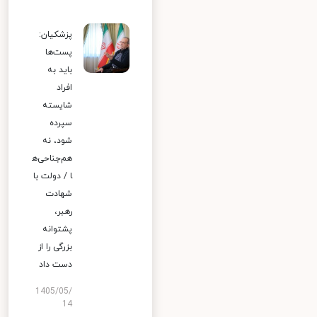
پزشکیان:
پست‌ها
باید به
افراد
شایسته
سپرده
شود، نه
هم‌جناحی‌ه
ا / دولت با
شهادت
رهبر،
پشتوانه
بزرگی را از
دست داد
1405/05/
14