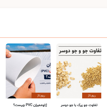
رپورتاژ
رپورتاژ
تفاوت جو پرک با جو دوسر
ژئوممبران PVC چیست؟