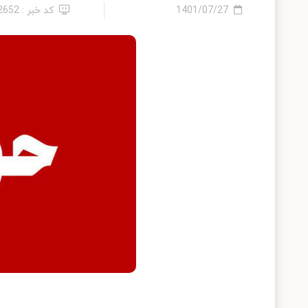
1401/07/27
کد خبر : 12652