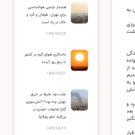
هشدار نارنجی هواشناسی
به‌
برای تهران؛ طوفان و گرد و
خاک در راه است
ردی
ذشت
1405/04/28
با مادرم زندگی
ماندگاری هوای گرم در کشور
 که خانواده
تا پنج روز آینده
 از
1405/04/21
دیم
 به
دنش
علت دود غلیظ در شرق
تهران چه بود؟ آتش‌سوزی
د و
گاراژ ضایعات خودرو در
بعد
بزرگراه امام رضا(ع)
گیر
1405/04/19
رار