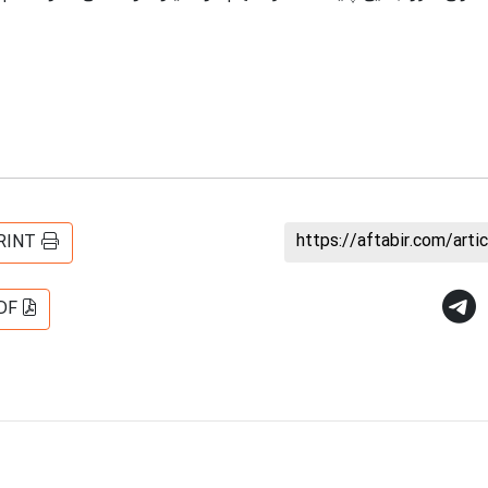
https://aftabir.com/art
RINT
DF