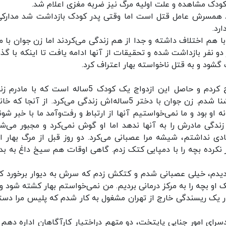
کودک مشاهده و علت اولیه مرگ نیز ضربه مغزی اعلام شد.
د همسرش عامل قتل است اما وقتی پدر کودک بازداشت شد مدارکی 
رد.
 هم اختلاف داشته و جدا از هم زندگی می‌کردند اما زن جوان با م
ر دو نفر بازداشت شده و تحقیقات از آنها ادامه یافت تا اینکه با گ
 گشود و به قتل ناخواسته بهار اعتراف کرد.
متهم 27ساله در تحقیقات گفت: سال‌ها قبل ازدواج کردم و حاصل این ازدواج یک کودک 5ساله است که 
می‌کند. یک سال قبل در فضای مجازی با مادر بهار آشنا شدم. زن جوان با دختر 5ساله‌اش زندگی می‌کرد. از آنجا
او بود و ما نمی‌خواستیم آنها از ارتباط و رفت‌وآمد ما با خبر شوند
زندگی مادرش را به آنها ندهد اما او گوش نمی‌کرد و مجبور می‌ش
نداشتم، شیشه مرا عصبانی می‌کرد. دو روز قبل از مرگ بهار او
ز نکرده بچه را با دمپایی کتک زدم. گاهی اوقات هم سیخ داغ به ب
در دیدم، خیلی عصبانی شدم و کتکش زدم که سرش به دیوار برخورد کر
 او بچه را به مرکز درمانی بردیم. من نمی‌خواستم بهار کشته شود و 
 در یک ریسندگی خارج از تهران مشغول به کار شدم که پلیس مرا دست
رای امور جنایی پایتخت، دو متهم دراختیار کارآگاهان اداره دهم ق