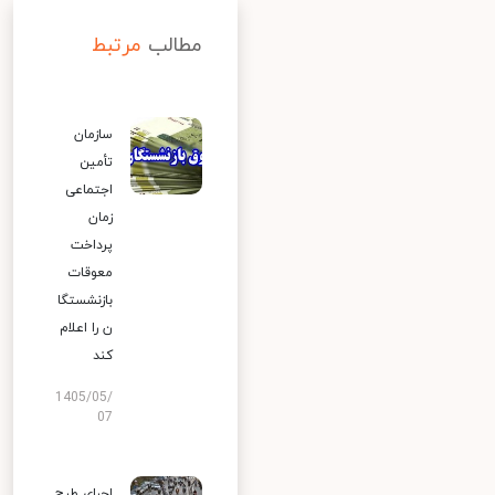
مطالب
مرتبط
سازمان
تأمین
اجتماعی
زمان
پرداخت
معوقات
بازنشستگا
ن را اعلام
کند
1405/05/
07
اجرای طرح