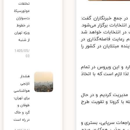
تخلفات
موتورسیکل
 جمع خبرنگاران گفت:‌
ت‌سواران
تهران چهار انتخابات برگزار می‌شود.
در خطوط
در انتخابات خواهد شد
ویژه تهران
رعایت فاصله‌گذاری در
از شنبه
 مبتلایان در کشور را
1405/05/
03
 و این ویروس در تمام
 است. لذا لازم است که با اتخاذ
هشدار
نارنجی
هواشناسی
 مدیریت کردیم و در حال
برای تهران؛
با کرونا و تقویت طرح
طوفان و
گرد و خاک
در راه است
اجعات سرپایی، بستری و
لی و جذب همکاری مردم