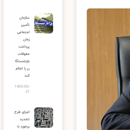
سازمان
تأمین
اجتماعی
زمان
پرداخت
معوقات
بازنشستگا
ن را اعلام
کند
1405/05/
07
اجرای طرح
تشدید
برخورد با