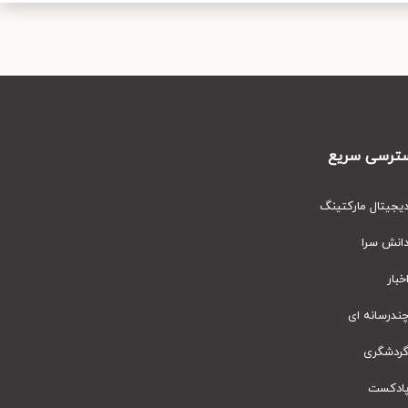
رسی سریع
یتال مارکتینگ
نش سرا
ار
رسانه ای
دشگری
دکست