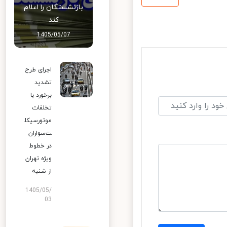
بازنشستگان را اعلام
کند
1405/05/07
اجرای طرح
تشدید
برخورد با
تخلفات
موتورسیکل
ت‌سواران
در خطوط
ویژه تهران
از شنبه
1405/05/
03