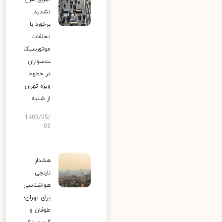
تشدید
برخورد با
تخلفات
موتورسیکل
ت‌سواران
در خطوط
ویژه تهران
از شنبه
1405/05/
03
هشدار
نارنجی
هواشناسی
برای تهران؛
طوفان و