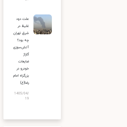
علت دود
غلیظ در
شرق تهران
چه بود؟
آتش‌سوزی
گاراژ
ضایعات
خودرو در
بزرگراه امام
رضا(ع)
1405/04/
19