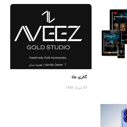
گالری طلا
07 مرداد 1405