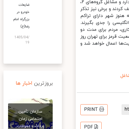
محسنی بندپی بار دیگر با تأکید بر اینکه فعالیت گروه‌های ۱ در تهران ادامه دارد و مشاغل گروه‌های ۲،
ضایعات
ف کردند و برخی نیز تذکر
خودرو در
هنوز شهر دارای تراکم
بزرگراه امام
یسی را جدی بگیرند.
رضا(ع)
ری، مردم برای مدت دو
 قرمز برای تهران روز
1405/04/
‌ها اعمال خواهد شد و
19
غل
بروزترین
اخبار ها
PRINT
سازمان تأمین
اجتماعی زمان
پرداخت معوقات
PDF