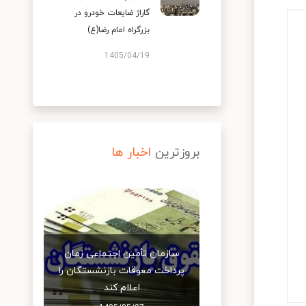
گاراژ ضایعات خودرو در
بزرگراه امام رضا(ع)
1405/04/19
بروزترین
اخبار ها
سازمان تأمین اجتماعی زمان
پرداخت معوقات بازنشستگان را
اعلام کند