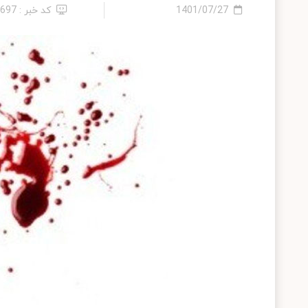
1401/07/27
کد خبر : 8697