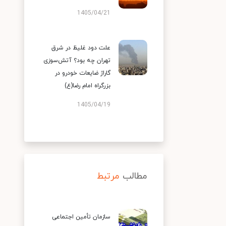
1405/04/21
علت دود غلیظ در شرق
تهران چه بود؟ آتش‌سوزی
گاراژ ضایعات خودرو در
بزرگراه امام رضا(ع)
1405/04/19
مطالب
مرتبط
سازمان تأمین اجتماعی