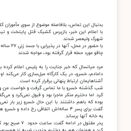
بدنبال این تماس، بلافاصله موضوع از سوی مأموران کلانتری ۱۵۳ شهرک ولیعصر به بازپرس رحیم دشتبا
با اعلام این خبر، بازپرس کشیک قتل پایتخت و تیم
شهرک ولیعصر شدند.
با حضور د
چاقو مورد حمله قرار گرفته بود، مواجه شدند.
مرد میانسال که خبر جنایت را به پلیس اعلام کرده بو
دامادم، خسرو، در یک کارگاه مبل‌سازی کار می‌کند ا
آشناهایمان ارتباط پنهانی برقرار کرده است.
شب گذشته خسرو با ما تماس گرفت و خواست من و همس
کرد. اما دخترم منکر ماجرا بود و قبول نمی‌کرد و می‌
بوده که باهم داشتند. با این حال خسرو زیر بار نمی
گفت برای پسر ۴ ساله‌اش اتفاقی رخ داد
به خانه آنها برساند.
پدر مقتول در اد
کرد و همزمان هم به دخترم چندین ضربه زد.همسرم، با