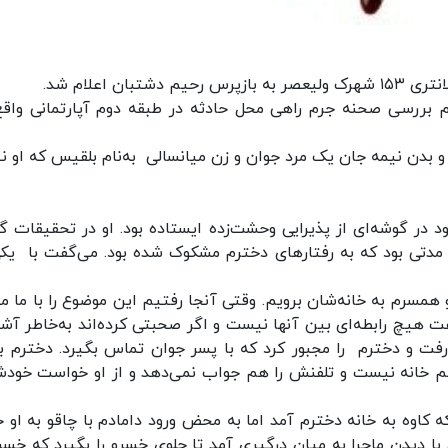
ن اعلام شد.
 بررسی صحنه جرم راهی محل حادثه در طبقه دوم آپارتمانی واقع
ر محل، آنها در پذیرایی با جسد زنی ۲۷ ساله و بدن نیمه جان یک مرد جوان و زن میانسالی به‌نام بلقیس که او 
د در گوشه‌ای از پذیرایی وحشت‌زده ایستاده بود. او در تحقیقات گ
و مدتی بود که به رفتارهای دخترم مشکوک شده بود. می‌گفت با یکی
رم به خانه‌شان برویم. وقتی آنجا رفتیم این موضوع را با ما م
گفت هیچ رابطه‌ای بین آنها نیست و اگر صحبتی کرده‌اند به‌خاطر آشن
‌رفت و دخترم را مجبور کرد که با پسر جوان تماس بگیرد. دخترم به
ه و خسرو هم خانه نیست و تلفنش را هم جواب نمی‌دهد و از او خواست خود
امه گفت: ساعت حدود ۷ صبح بود که کاوه به خانه دخترم آمد اما به محض ورود دامادم با چاقو به او
 دیدن ماجرا به میان درگیری آمد تا جلوی خسرو را بگیرد که خسرو