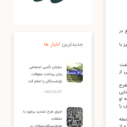
 در
جدیدترین
اخبار ها
نیز با
فت:
سازمان تأمین اجتماعی
 از
زمان پرداخت معوقات
بازنشستگان را اعلام کند
طرح
ایی
1405/05/07
 او
ش را
اجرای طرح تشدید برخورد با
 حمله
تخلفات
 از
موتورسیکلت‌سواران در