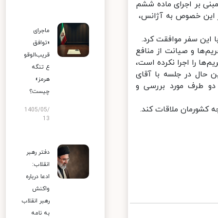
بنی بر اجرای ماده ششم
 این خصوص به آژانس،
ماجرای
 این سفر موافقت کرد.
«توافق
م‌ها و صیانت از منافع
قریب‌الوقو
ها را اجرا نکرده است،
ع تنگه
 حال در جلسه با آقای
هرمز»
و طرف مورد بررسی و
چیست؟
 کشورمان ملاقات کند.
1405/05/
13
دفتر رهبر
انقلاب:
ادعا درباره
واکنش
رهبر انقلاب
به نامه