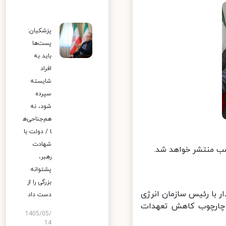
پزشکیان:
پست‌ها
باید به
افراد
شایسته
سپرده
شود، نه
هم‌جناحی‌ه
ا / دولت با
شهادت
شب منتشر خواهد شد.
رهبر،
پشتوانه
بزرگی را از
 با رئیس سازمان انرژی
دست داد
 چارچوب کاهش تعهدات
1405/05/
14