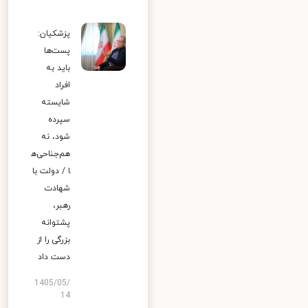
پزشکیان:
پست‌ها
باید به
افراد
شایسته
سپرده
شود، نه
هم‌جناحی‌ه
ا / دولت با
شهادت
رهبر،
پشتوانه
بزرگی را از
دست داد
1405/05/
14