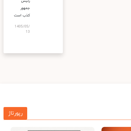
رئیس
جمهور
کذب است
1405/05/
13
رپورتاژ