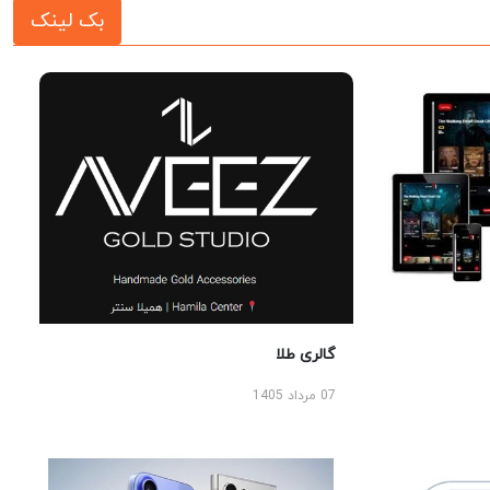
بک لینک
گالری طلا
07 مرداد 1405