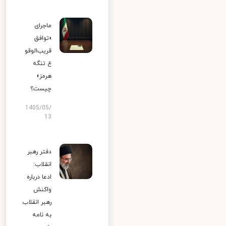
ماجرای
«توافق
قریب‌الوقو
ع تنگه
هرمز»
چیست؟
1405/05/
13
دفتر رهبر
انقلاب:
ادعا درباره
واکنش
رهبر انقلاب
به نامه