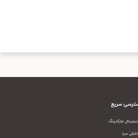
رسی سریع
یتال مارکتینگ
نش سرا